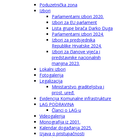
Poduzetnička zona
Izbori
Parlamentarni izbori 2020.
Izbori za EU parlament
Lista grupe birača Darko Duga
Parlamentarni izbori 2024.
Izbori za predsjednika
Republike Hrvatske 2024.
Izbori za članove vijeća i
predstavnike nacionalnih
manjina 2023.
Lokalni izbori
Fotogalerija
Legalizacija
Ministarstvo graditeljstva i
prost. uređ.
Evidencija Komunalne infrastrukture
LAG PODRAVINA
Članci o LAG-u
Videogalerija
Monografija iz 2001.
Kalendar događanja 2025.
Izjava o pristupačnosti