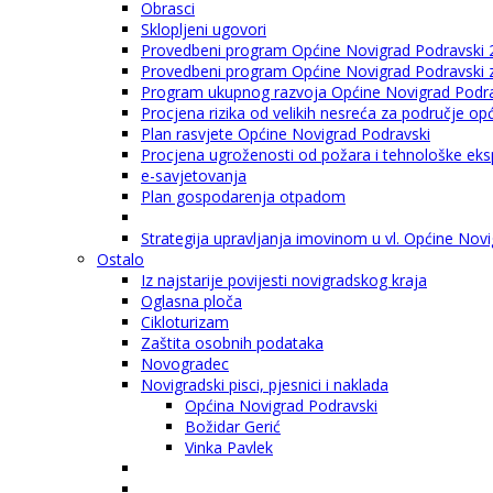
Obrasci
Sklopljeni ugovori
Provedbeni program Općine Novigrad Podravski 
Provedbeni program Općine Novigrad Podravski za
Program ukupnog razvoja Općine Novigrad Podrav
Procjena rizika od velikih nesreća za područje o
Plan rasvjete Općine Novigrad Podravski
Procjena ugroženosti od požara i tehnološke eksp
e-savjetovanja
Plan gospodarenja otpadom
Strategija upravljanja imovinom u vl. Općine Nov
Ostalo
Iz najstarije povijesti novigradskog kraja
Oglasna ploča
Cikloturizam
Zaštita osobnih podataka
Novogradec
Novigradski pisci, pjesnici i naklada
Općina Novigrad Podravski
Božidar Gerić
Vinka Pavlek