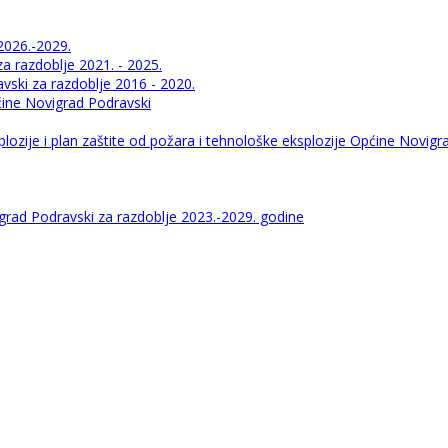
2026.-2029.
 razdoblje 2021. - 2025.
ski za razdoblje 2016 - 2020.
pćine Novigrad Podravski
lozije i plan zaštite od požara i tehnološke eksplozije Općine Novigr
igrad Podravski za razdoblje 2023.-2029. godine