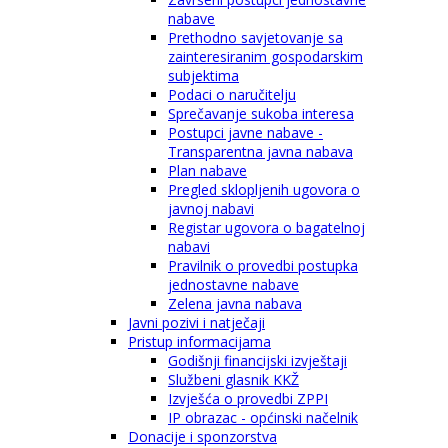
nabave
Prethodno savjetovanje sa
zainteresiranim gospodarskim
subjektima
Podaci o naručitelju
Sprečavanje sukoba interesa
Postupci javne nabave -
Transparentna javna nabava
Plan nabave
Pregled sklopljenih ugovora o
javnoj nabavi
Registar ugovora o bagatelnoj
nabavi
Pravilnik o provedbi postupka
jednostavne nabave
Zelena javna nabava
Javni pozivi i natječaji
Pristup informacijama
Godišnji financijski izvještaji
Službeni glasnik KKŽ
Izvješća o provedbi ZPPI
IP obrazac - općinski načelnik
Donacije i sponzorstva