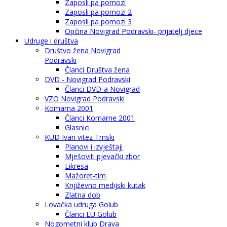
Zaposli pa pomozi
Zaposli pa pomozi 2
Zaposli pa pomozi 3
Općina Novigrad Podravski- prijatelj djece
Udruge i društva
Društvo žena Novigrad
Podravski
Članci Društva žena
DVD - Novigrad Podravski
Članci DVD-a Novigrad
VZO Novigrad Podravski
Komarna 2001
Članci Komarne 2001
Glasnici
KUD Ivan vitez Trnski
Planovi i izvještaji
Mješoviti pjevački zbor
Likresa
Mažoret-tim
Književno medijski kutak
Zlatna dob
Lovačka udruga Golub
Članci LU Golub
Nogometni klub Drava