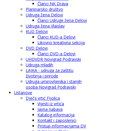
Članci NK Drava
Planinarsko društvo
Udruga žena Delovi
Članci Udruge žena Delovi
Udruga žena Vlaislav
KUD Delovi
Članci KUD-a Delovi
Likovno kreativna sekcija
DVD Delovi
Članci DVD-a Delovi
UHDVDR Novigrad Podravski
Udruga mladih
LAJKA - udruga za zaštitu
životinja i prirode
Udruga umirovljenika i starijih
osoba Novigrad Podravski
Ustanove
Dječji vrtić Fijolica
Vijesti iz vrtića
Javna nabava
Katalog informacija
Kontakt i zaposlenici
Pristup informacijama DV