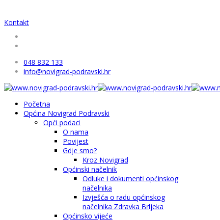
Kontakt
048 832 133
info@novigrad-podravski.hr
Početna
Općina Novigrad Podravski
Opći podaci
O nama
Povijest
Gdje smo?
Kroz Novigrad
Općinski načelnik
Odluke i dokumenti općinskog
načelnika
Izvješća o radu općinskog
načelnika Zdravka Brljeka
Općinsko vijeće