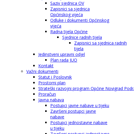
Saziv sjednica OV
Zapisnici sa sjednica
Općinskog vijeća
Odluke i dokumenti Općinskog
vijeća
Radna tijela Općine
Sjednice radnih tijela
Zapisnici sa sjednica radnih
tijela
Jedinstveni upravni odjel
Plan rada JUO
Kontakt
Važni dokumenti
Statut i Poslovnik
Prostorni plan
Strateški razvojni program Općine Novigrad Podra
Proračun
Javna nabava
Postupci javne nabave u tijeku
Završeni postupci javne
nabave
Postupci jednostavne nabave
u tijeku
Završeni postupci jednostavne