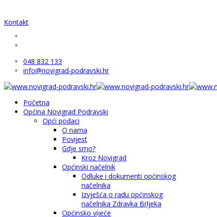
Kontakt
048 832 133
info@novigrad-podravski.hr
Početna
Općina Novigrad Podravski
Opći podaci
O nama
Povijest
Gdje smo?
Kroz Novigrad
Općinski načelnik
Odluke i dokumenti općinskog
načelnika
Izvješća o radu općinskog
načelnika Zdravka Brljeka
Općinsko vijeće