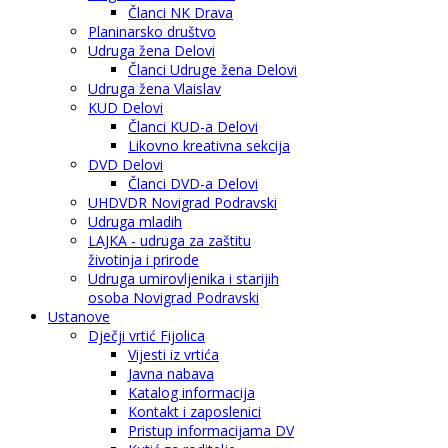
Članci NK Drava
Planinarsko društvo
Udruga žena Delovi
Članci Udruge žena Delovi
Udruga žena Vlaislav
KUD Delovi
Članci KUD-a Delovi
Likovno kreativna sekcija
DVD Delovi
Članci DVD-a Delovi
UHDVDR Novigrad Podravski
Udruga mladih
LAJKA - udruga za zaštitu
životinja i prirode
Udruga umirovljenika i starijih
osoba Novigrad Podravski
Ustanove
Dječji vrtić Fijolica
Vijesti iz vrtića
Javna nabava
Katalog informacija
Kontakt i zaposlenici
Pristup informacijama DV