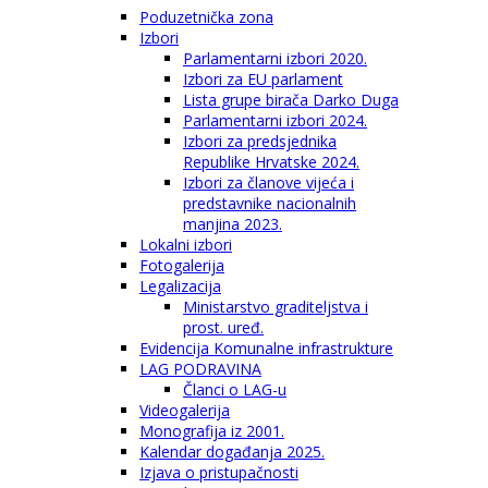
Poduzetnička zona
Izbori
Parlamentarni izbori 2020.
Izbori za EU parlament
Lista grupe birača Darko Duga
Parlamentarni izbori 2024.
Izbori za predsjednika
Republike Hrvatske 2024.
Izbori za članove vijeća i
predstavnike nacionalnih
manjina 2023.
Lokalni izbori
Fotogalerija
Legalizacija
Ministarstvo graditeljstva i
prost. uređ.
Evidencija Komunalne infrastrukture
LAG PODRAVINA
Članci o LAG-u
Videogalerija
Monografija iz 2001.
Kalendar događanja 2025.
Izjava o pristupačnosti