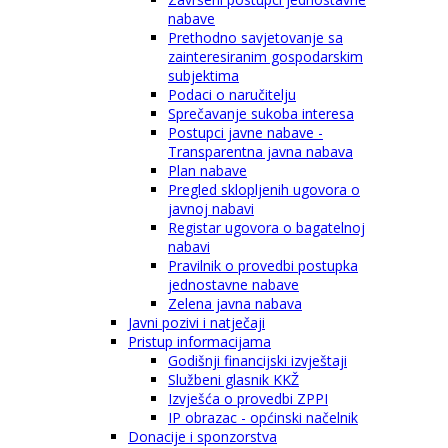
nabave
Prethodno savjetovanje sa
zainteresiranim gospodarskim
subjektima
Podaci o naručitelju
Sprečavanje sukoba interesa
Postupci javne nabave -
Transparentna javna nabava
Plan nabave
Pregled sklopljenih ugovora o
javnoj nabavi
Registar ugovora o bagatelnoj
nabavi
Pravilnik o provedbi postupka
jednostavne nabave
Zelena javna nabava
Javni pozivi i natječaji
Pristup informacijama
Godišnji financijski izvještaji
Službeni glasnik KKŽ
Izvješća o provedbi ZPPI
IP obrazac - općinski načelnik
Donacije i sponzorstva