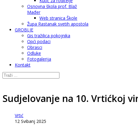
Kutić za roditelje
Osnovna škola prof. Blaž
Mađer
Web stranica Škole
Župa Rastanak svetih apostola
GROBLJE
Gis tražilica pokojnika
Opći podaci
Obrasci
Odluke
Fotogalerija
Kontakt
Sudjelovanje na 10. Vrtićkoj vi
Vrtić
12 Svibanj 2025