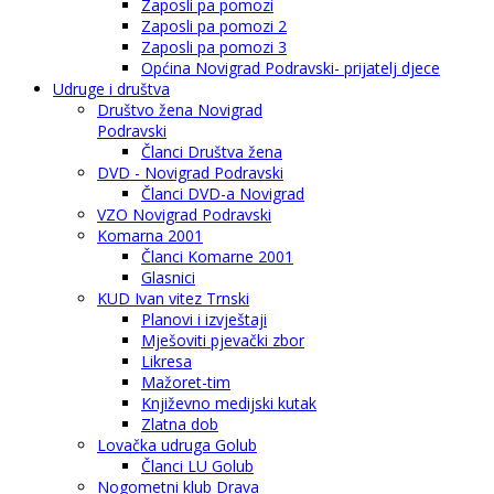
Zaposli pa pomozi
Zaposli pa pomozi 2
Zaposli pa pomozi 3
Općina Novigrad Podravski- prijatelj djece
Udruge i društva
Društvo žena Novigrad
Podravski
Članci Društva žena
DVD - Novigrad Podravski
Članci DVD-a Novigrad
VZO Novigrad Podravski
Komarna 2001
Članci Komarne 2001
Glasnici
KUD Ivan vitez Trnski
Planovi i izvještaji
Mješoviti pjevački zbor
Likresa
Mažoret-tim
Književno medijski kutak
Zlatna dob
Lovačka udruga Golub
Članci LU Golub
Nogometni klub Drava