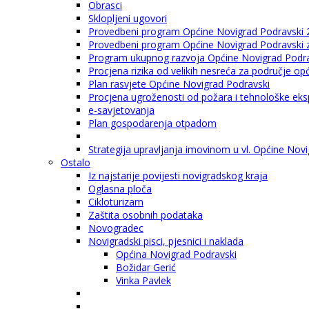
Obrasci
Sklopljeni ugovori
Provedbeni program Općine Novigrad Podravski 
Provedbeni program Općine Novigrad Podravski za
Program ukupnog razvoja Općine Novigrad Podrav
Procjena rizika od velikih nesreća za područje o
Plan rasvjete Općine Novigrad Podravski
Procjena ugroženosti od požara i tehnološke eksp
e-savjetovanja
Plan gospodarenja otpadom
Strategija upravljanja imovinom u vl. Općine Nov
Ostalo
Iz najstarije povijesti novigradskog kraja
Oglasna ploča
Cikloturizam
Zaštita osobnih podataka
Novogradec
Novigradski pisci, pjesnici i naklada
Općina Novigrad Podravski
Božidar Gerić
Vinka Pavlek