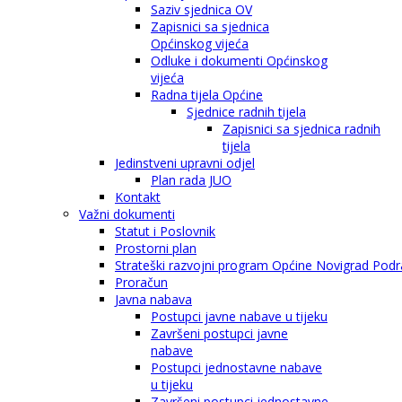
Saziv sjednica OV
Zapisnici sa sjednica
Općinskog vijeća
Odluke i dokumenti Općinskog
vijeća
Radna tijela Općine
Sjednice radnih tijela
Zapisnici sa sjednica radnih
tijela
Jedinstveni upravni odjel
Plan rada JUO
Kontakt
Važni dokumenti
Statut i Poslovnik
Prostorni plan
Strateški razvojni program Općine Novigrad Podra
Proračun
Javna nabava
Postupci javne nabave u tijeku
Završeni postupci javne
nabave
Postupci jednostavne nabave
u tijeku
Završeni postupci jednostavne