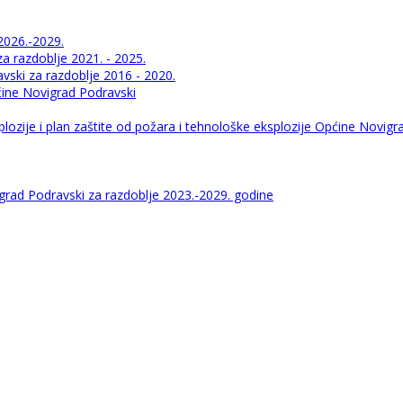
2026.-2029.
 razdoblje 2021. - 2025.
ski za razdoblje 2016 - 2020.
pćine Novigrad Podravski
lozije i plan zaštite od požara i tehnološke eksplozije Općine Novigr
igrad Podravski za razdoblje 2023.-2029. godine