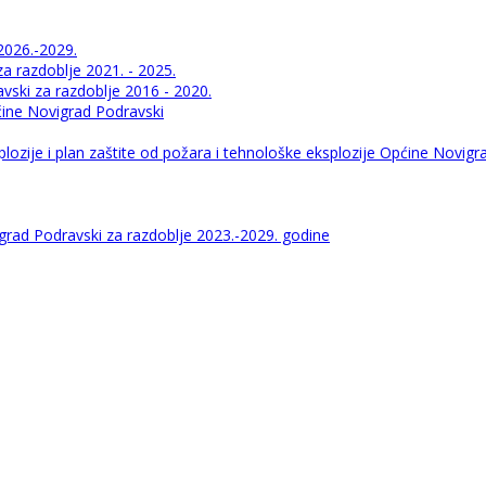
2026.-2029.
 razdoblje 2021. - 2025.
ski za razdoblje 2016 - 2020.
pćine Novigrad Podravski
lozije i plan zaštite od požara i tehnološke eksplozije Općine Novigr
igrad Podravski za razdoblje 2023.-2029. godine