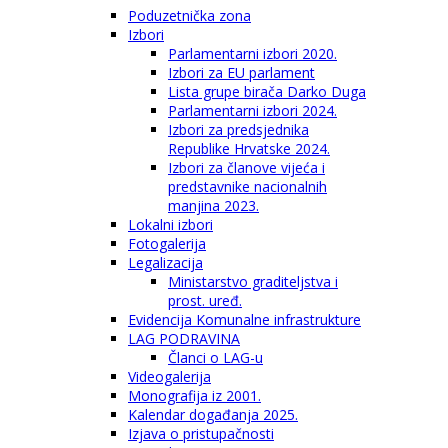
Poduzetnička zona
Izbori
Parlamentarni izbori 2020.
Izbori za EU parlament
Lista grupe birača Darko Duga
Parlamentarni izbori 2024.
Izbori za predsjednika
Republike Hrvatske 2024.
Izbori za članove vijeća i
predstavnike nacionalnih
manjina 2023.
Lokalni izbori
Fotogalerija
Legalizacija
Ministarstvo graditeljstva i
prost. uređ.
Evidencija Komunalne infrastrukture
LAG PODRAVINA
Članci o LAG-u
Videogalerija
Monografija iz 2001.
Kalendar događanja 2025.
Izjava o pristupačnosti