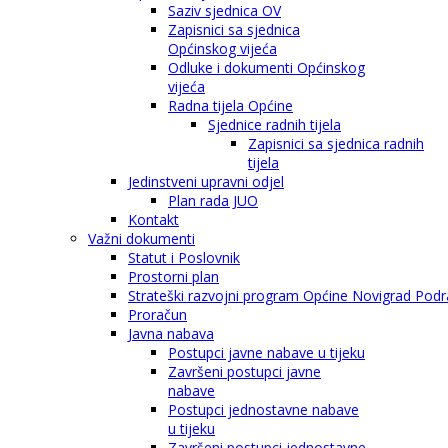
Saziv sjednica OV
Zapisnici sa sjednica
Općinskog vijeća
Odluke i dokumenti Općinskog
vijeća
Radna tijela Općine
Sjednice radnih tijela
Zapisnici sa sjednica radnih
tijela
Jedinstveni upravni odjel
Plan rada JUO
Kontakt
Važni dokumenti
Statut i Poslovnik
Prostorni plan
Strateški razvojni program Općine Novigrad Podra
Proračun
Javna nabava
Postupci javne nabave u tijeku
Završeni postupci javne
nabave
Postupci jednostavne nabave
u tijeku
Završeni postupci jednostavne