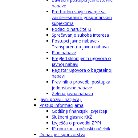
nabave
Prethodno savjetovanje sa
zainteresiranim gospodarskim
subjektima
Podaci o naručitelju
Sprečavanje sukoba interesa
Postupci javne nabave -
Transparentna javna nabava
Plan nabave
Pregled sklopljenih ugovora o
javnoj nabavi
Registar ugovora o bagatelnoj
nabavi
Pravilnik o provedbi postupka
jednostavne nabave
Zelena javna nabava
Javni pozivi i natječaji
Pristup informacijama
Godišnji financijski izvještaji
Službeni glasnik KKŽ
Izvješća o provedbi ZPPI
IP obrazac - općinski načelnik
Donacije i sponzorstva