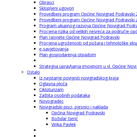
Obrasci
Sklopljeni ugovori
Provedbeni program Općine Novigrad Podravski 
Provedbeni program Općine Novigrad Podravski za
Program ukupnog razvoja Općine Novigrad Podrav
Procjena rizika od velikih nesreća za područje o
Plan rasvjete Općine Novigrad Podravski
Procjena ugroženosti od požara i tehnološke eksp
e-savjetovanja
Plan gospodarenja otpadom
Strategija upravljanja imovinom u vl. Općine Nov
Ostalo
Iz najstarije povijesti novigradskog kraja
Oglasna ploča
Cikloturizam
Zaštita osobnih podataka
Novogradec
Novigradski pisci, pjesnici i naklada
Općina Novigrad Podravski
Božidar Gerić
Vinka Pavlek