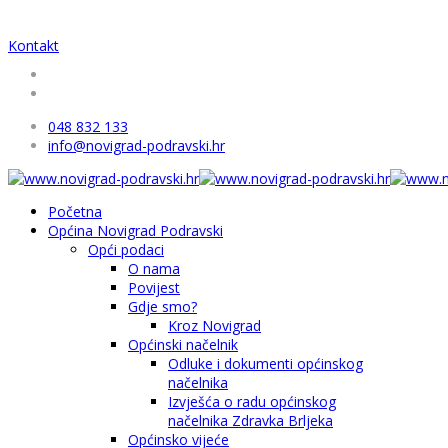
Kontakt
048 832 133
info@novigrad-podravski.hr
Početna
Općina Novigrad Podravski
Opći podaci
O nama
Povijest
Gdje smo?
Kroz Novigrad
Općinski načelnik
Odluke i dokumenti općinskog
načelnika
Izvješća o radu općinskog
načelnika Zdravka Brljeka
Općinsko vijeće