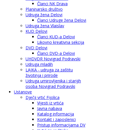
Članci NK Drava
Planinarsko društvo
Udruga žena Delovi
Članci Udruge žena Delovi
Udruga žena Vlaislav
KUD Delovi
Članci KUD-a Delovi
Likovno kreativna sekcija
DVD Delovi
Članci DVD-a Delovi
UHDVDR Novigrad Podravski
Udruga mladih
LAJKA - udruga za zaštitu
životinja i prirode
Udruga umirovljenika i starijih
osoba Novigrad Podravski
Ustanove
Dječji vrtić Fijolica
Vijesti iz vrtića
Javna nabava
Katalog informacija
Kontakt i zaposlenici
Pristup informacijama DV