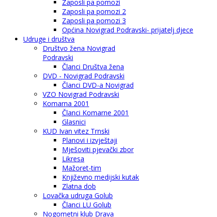
Zaposli pa pomozi
Zaposli pa pomozi 2
Zaposli pa pomozi 3
Općina Novigrad Podravski- prijatelj djece
Udruge i društva
Društvo žena Novigrad
Podravski
Članci Društva žena
DVD - Novigrad Podravski
Članci DVD-a Novigrad
VZO Novigrad Podravski
Komarna 2001
Članci Komarne 2001
Glasnici
KUD Ivan vitez Trnski
Planovi i izvještaji
Mješoviti pjevački zbor
Likresa
Mažoret-tim
Književno medijski kutak
Zlatna dob
Lovačka udruga Golub
Članci LU Golub
Nogometni klub Drava