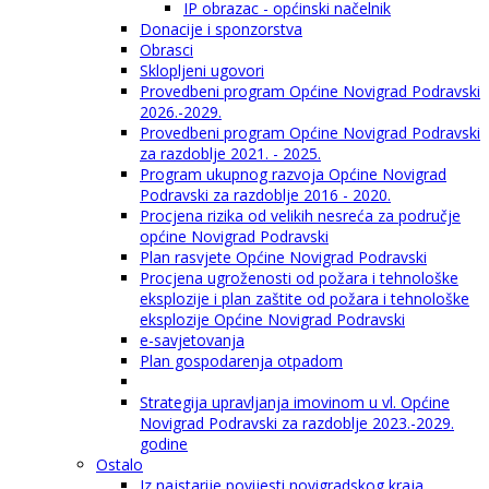
IP obrazac - općinski načelnik
Donacije i sponzorstva
Obrasci
Sklopljeni ugovori
Provedbeni program Općine Novigrad Podravski
2026.-2029.
Provedbeni program Općine Novigrad Podravski
za razdoblje 2021. - 2025.
Program ukupnog razvoja Općine Novigrad
Podravski za razdoblje 2016 - 2020.
Procjena rizika od velikih nesreća za područje
općine Novigrad Podravski
Plan rasvjete Općine Novigrad Podravski
Procjena ugroženosti od požara i tehnološke
eksplozije i plan zaštite od požara i tehnološke
eksplozije Općine Novigrad Podravski
e-savjetovanja
Plan gospodarenja otpadom
Strategija upravljanja imovinom u vl. Općine
Novigrad Podravski za razdoblje 2023.-2029.
godine
Ostalo
Iz najstarije povijesti novigradskog kraja