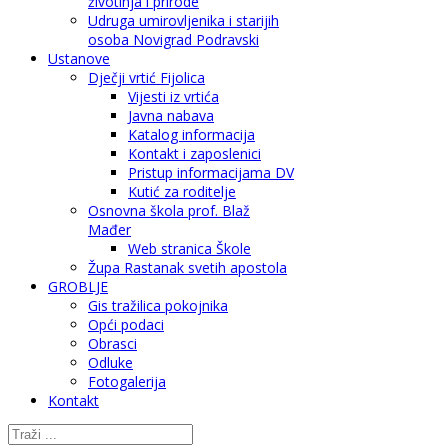
životinja i prirode
Udruga umirovljenika i starijih
osoba Novigrad Podravski
Ustanove
Dječji vrtić Fijolica
Vijesti iz vrtića
Javna nabava
Katalog informacija
Kontakt i zaposlenici
Pristup informacijama DV
Kutić za roditelje
Osnovna škola prof. Blaž
Mađer
Web stranica Škole
Župa Rastanak svetih apostola
GROBLJE
Gis tražilica pokojnika
Opći podaci
Obrasci
Odluke
Fotogalerija
Kontakt