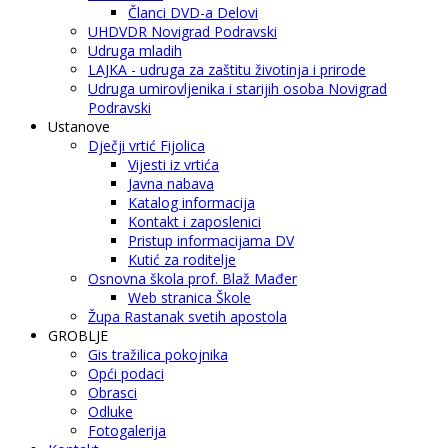
Članci DVD-a Delovi
UHDVDR Novigrad Podravski
Udruga mladih
LAJKA - udruga za zaštitu životinja i prirode
Udruga umirovljenika i starijih osoba Novigrad
Podravski
Ustanove
Dječji vrtić Fijolica
Vijesti iz vrtića
Javna nabava
Katalog informacija
Kontakt i zaposlenici
Pristup informacijama DV
Kutić za roditelje
Osnovna škola prof. Blaž Mađer
Web stranica Škole
Župa Rastanak svetih apostola
GROBLJE
Gis tražilica pokojnika
Opći podaci
Obrasci
Odluke
Fotogalerija