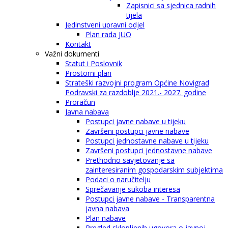
Zapisnici sa sjednica radnih
tijela
Jedinstveni upravni odjel
Plan rada JUO
Kontakt
Važni dokumenti
Statut i Poslovnik
Prostorni plan
Strateški razvojni program Općine Novigrad
Podravski za razdoblje 2021.- 2027. godine
Proračun
Javna nabava
Postupci javne nabave u tijeku
Završeni postupci javne nabave
Postupci jednostavne nabave u tijeku
Završeni postupci jednostavne nabave
Prethodno savjetovanje sa
zainteresiranim gospodarskim subjektima
Podaci o naručitelju
Sprečavanje sukoba interesa
Postupci javne nabave - Transparentna
javna nabava
Plan nabave
Pregled sklopljenih ugovora o javnoj