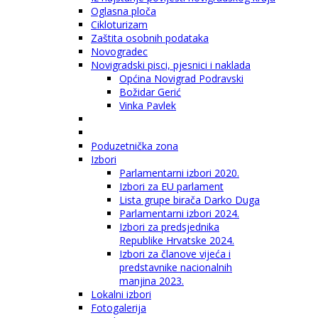
Oglasna ploča
Cikloturizam
Zaštita osobnih podataka
Novogradec
Novigradski pisci, pjesnici i naklada
Općina Novigrad Podravski
Božidar Gerić
Vinka Pavlek
Poduzetnička zona
Izbori
Parlamentarni izbori 2020.
Izbori za EU parlament
Lista grupe birača Darko Duga
Parlamentarni izbori 2024.
Izbori za predsjednika
Republike Hrvatske 2024.
Izbori za članove vijeća i
predstavnike nacionalnih
manjina 2023.
Lokalni izbori
Fotogalerija