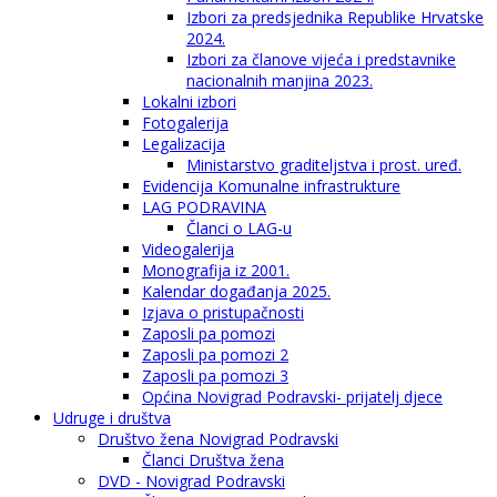
Izbori za predsjednika Republike Hrvatske
2024.
Izbori za članove vijeća i predstavnike
nacionalnih manjina 2023.
Lokalni izbori
Fotogalerija
Legalizacija
Ministarstvo graditeljstva i prost. uređ.
Evidencija Komunalne infrastrukture
LAG PODRAVINA
Članci o LAG-u
Videogalerija
Monografija iz 2001.
Kalendar događanja 2025.
Izjava o pristupačnosti
Zaposli pa pomozi
Zaposli pa pomozi 2
Zaposli pa pomozi 3
Općina Novigrad Podravski- prijatelj djece
Udruge i društva
Društvo žena Novigrad Podravski
Članci Društva žena
DVD - Novigrad Podravski