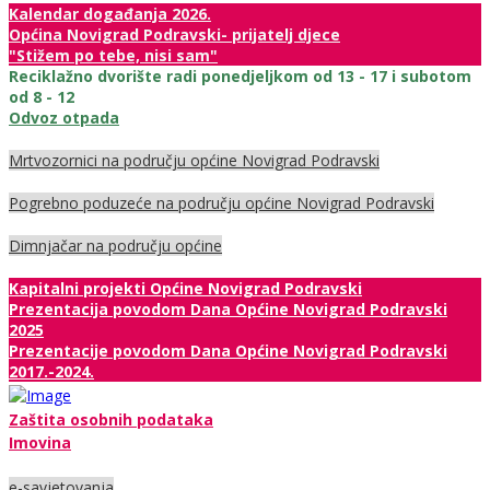
Kalendar događanja 2026.
Općina Novigrad Podravski- prijatelj djece
"Stižem po tebe, nisi sam"
Reciklažno dvorište radi ponedjeljkom od 13 - 17 i subotom
od 8 - 12
Odvoz otpada
Mrtvozornici na području općine Novigrad Podravski
Pogrebno poduzeće na području općine Novigrad Podravski
Dimnjačar na području općine
Kapitalni projekti Općine Novigrad Podravski
Prezentacija povodom Dana Općine Novigrad Podravski
2025
Prezentacije povodom Dana Općine Novigrad Podravski
2017.-2024.
Zaštita osobnih podataka
Imovina
e-savjetovanja