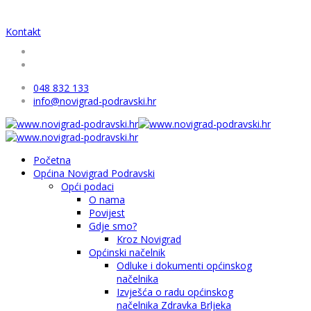
Kontakt
048 832 133
info@novigrad-podravski.hr
Početna
Općina Novigrad Podravski
Opći podaci
O nama
Povijest
Gdje smo?
Kroz Novigrad
Općinski načelnik
Odluke i dokumenti općinskog
načelnika
Izvješća o radu općinskog
načelnika Zdravka Brljeka