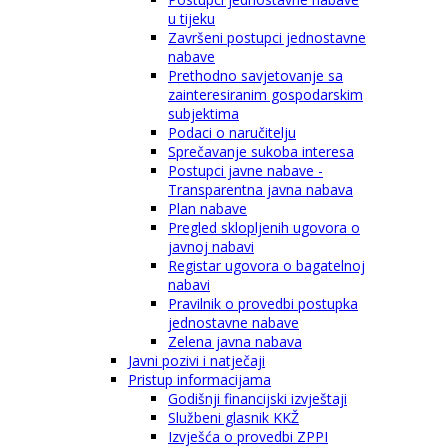
u tijeku
Završeni postupci jednostavne
nabave
Prethodno savjetovanje sa
zainteresiranim gospodarskim
subjektima
Podaci o naručitelju
Sprečavanje sukoba interesa
Postupci javne nabave -
Transparentna javna nabava
Plan nabave
Pregled sklopljenih ugovora o
javnoj nabavi
Registar ugovora o bagatelnoj
nabavi
Pravilnik o provedbi postupka
jednostavne nabave
Zelena javna nabava
Javni pozivi i natječaji
Pristup informacijama
Godišnji financijski izvještaji
Službeni glasnik KKŽ
Izvješća o provedbi ZPPI