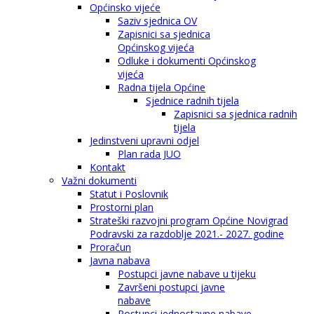
Općinsko vijeće
Saziv sjednica OV
Zapisnici sa sjednica
Općinskog vijeća
Odluke i dokumenti Općinskog
vijeća
Radna tijela Općine
Sjednice radnih tijela
Zapisnici sa sjednica radnih
tijela
Jedinstveni upravni odjel
Plan rada JUO
Kontakt
Važni dokumenti
Statut i Poslovnik
Prostorni plan
Strateški razvojni program Općine Novigrad
Podravski za razdoblje 2021.- 2027. godine
Proračun
Javna nabava
Postupci javne nabave u tijeku
Završeni postupci javne
nabave
Postupci jednostavne nabave