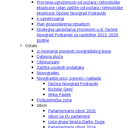
Procjena ugroženosti od požara i tehnološke
eksplozije i plan zaštite od požara i tehnološke
eksplozije Općine Novigrad Podravski
e-savjetovanja
Plan gospodarenja otpadom
Strategija upravljanja imovinom u vl. Općine
Novigrad Podravski za razdoblje 2023.-2029.
godine
Ostalo
Iz najstarije povijesti novigradskog kraja
Oglasna ploča
Cikloturizam
Zaštita osobnih podataka
Novogradec
Novigradski pisci, pjesnici i naklada
Općina Novigrad Podravski
Božidar Gerić
Vinka Pavlek
Poduzetnička zona
Izbori
Parlamentarni izbori 2020.
Izbori za EU parlament
Lista grupe birača Darko Duga
Parlamentarni izbori 2024.