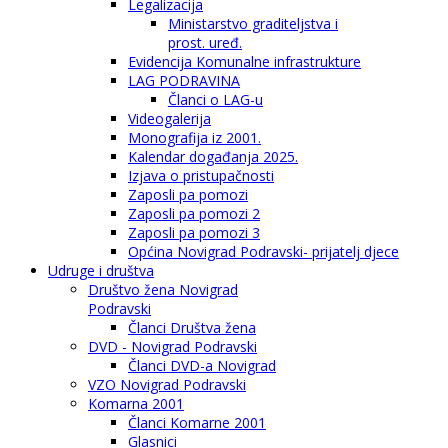
Legalizacija
Ministarstvo graditeljstva i
prost. uređ.
Evidencija Komunalne infrastrukture
LAG PODRAVINA
Članci o LAG-u
Videogalerija
Monografija iz 2001.
Kalendar događanja 2025.
Izjava o pristupačnosti
Zaposli pa pomozi
Zaposli pa pomozi 2
Zaposli pa pomozi 3
Općina Novigrad Podravski- prijatelj djece
Udruge i društva
Društvo žena Novigrad
Podravski
Članci Društva žena
DVD - Novigrad Podravski
Članci DVD-a Novigrad
VZO Novigrad Podravski
Komarna 2001
Članci Komarne 2001
Glasnici