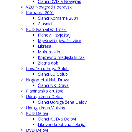
Članci DVD-a Novigrad
VZO Novigrad Podravski
Komarna 2001
Članci Komarne 2001
Glasnici
KUD Ivan vitez Trnski
Planovi i izvještaji
Mješoviti pjevački zbor
Likresa
Mažoret-tim
Književno medijski kutak
Zlatna dob
Lovačka udruga Golub
Članci LU Golub
Nogometni klub Drava
Članci NK Drava
Planinarsko društvo
Udruga žena Delovi
Članci Udruge žena Delovi
Udruga žena Vlaislav
KUD Delovi
Članci KUD-a Delovi
Likovno kreativna sekcija
DVD Delovi