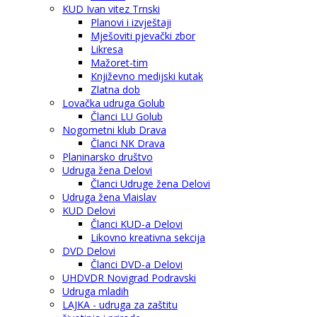
KUD Ivan vitez Trnski
Planovi i izvještaji
Mješoviti pjevački zbor
Likresa
Mažoret-tim
Književno medijski kutak
Zlatna dob
Lovačka udruga Golub
Članci LU Golub
Nogometni klub Drava
Članci NK Drava
Planinarsko društvo
Udruga žena Delovi
Članci Udruge žena Delovi
Udruga žena Vlaislav
KUD Delovi
Članci KUD-a Delovi
Likovno kreativna sekcija
DVD Delovi
Članci DVD-a Delovi
UHDVDR Novigrad Podravski
Udruga mladih
LAJKA - udruga za zaštitu