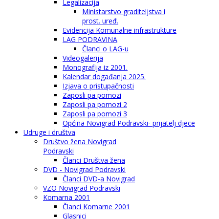
Legalizacija
Ministarstvo graditeljstva i
prost. uređ.
Evidencija Komunalne infrastrukture
LAG PODRAVINA
Članci o LAG-u
Videogalerija
Monografija iz 2001.
Kalendar događanja 2025.
Izjava o pristupačnosti
Zaposli pa pomozi
Zaposli pa pomozi 2
Zaposli pa pomozi 3
Općina Novigrad Podravski- prijatelj djece
Udruge i društva
Društvo žena Novigrad
Podravski
Članci Društva žena
DVD - Novigrad Podravski
Članci DVD-a Novigrad
VZO Novigrad Podravski
Komarna 2001
Članci Komarne 2001
Glasnici