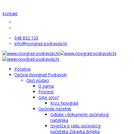
Kontakt
048 832 133
info@novigrad-podravski.hr
Početna
Općina Novigrad Podravski
Opći podaci
O nama
Povijest
Gdje smo?
Kroz Novigrad
Općinski načelnik
Odluke i dokumenti općinskog
načelnika
Izvješća o radu općinskog
načelnika Zdravka Brljeka