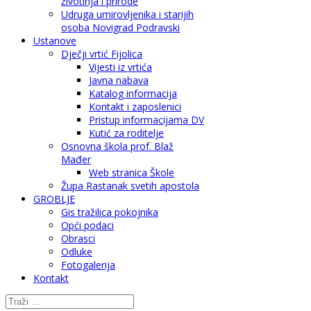
životinja i prirode
Udruga umirovljenika i starijih
osoba Novigrad Podravski
Ustanove
Dječji vrtić Fijolica
Vijesti iz vrtića
Javna nabava
Katalog informacija
Kontakt i zaposlenici
Pristup informacijama DV
Kutić za roditelje
Osnovna škola prof. Blaž
Mađer
Web stranica Škole
Župa Rastanak svetih apostola
GROBLJE
Gis tražilica pokojnika
Opći podaci
Obrasci
Odluke
Fotogalerija
Kontakt