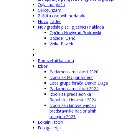
Oglasna ploča
Cikloturizam
Zaštita osobnih podataka
Novogradec
Novigradski pisci, pjesnici i naklada
Općina Novigrad Podravski
Božidar Gerić
Vinka Pavlek
Poduzetnička zona
Izbori
Parlamentarni izbori 2020.
Izbori za EU parlament
Lista grupe birača Darko Duga
Parlamentarni izbori 2024.
Izbori za predsjednika
Republike Hrvatske 2024.
Izbori za članove vijeća i
predstavnike nacionalnih
manjina 2023.
Lokalni izbori
Fotogalerija