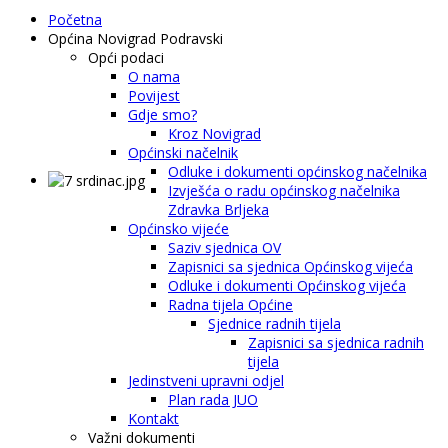
Početna
Općina Novigrad Podravski
Opći podaci
O nama
Povijest
Gdje smo?
Kroz Novigrad
Općinski načelnik
Odluke i dokumenti općinskog načelnika
Izvješća o radu općinskog načelnika
Zdravka Brljeka
Općinsko vijeće
Saziv sjednica OV
Zapisnici sa sjednica Općinskog vijeća
Odluke i dokumenti Općinskog vijeća
Radna tijela Općine
Sjednice radnih tijela
Zapisnici sa sjednica radnih
tijela
Jedinstveni upravni odjel
Plan rada JUO
Kontakt
Važni dokumenti