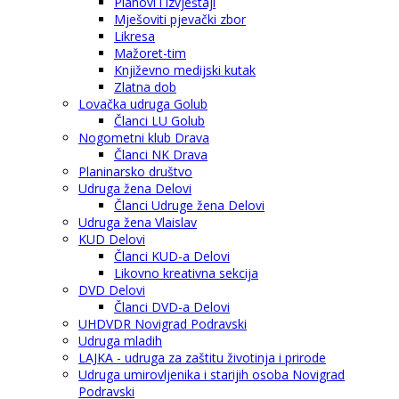
Planovi i izvještaji
Mješoviti pjevački zbor
Likresa
Mažoret-tim
Književno medijski kutak
Zlatna dob
Lovačka udruga Golub
Članci LU Golub
Nogometni klub Drava
Članci NK Drava
Planinarsko društvo
Udruga žena Delovi
Članci Udruge žena Delovi
Udruga žena Vlaislav
KUD Delovi
Članci KUD-a Delovi
Likovno kreativna sekcija
DVD Delovi
Članci DVD-a Delovi
UHDVDR Novigrad Podravski
Udruga mladih
LAJKA - udruga za zaštitu životinja i prirode
Udruga umirovljenika i starijih osoba Novigrad
Podravski