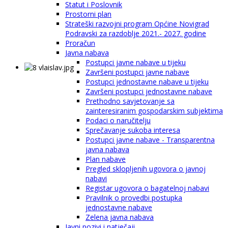
Statut i Poslovnik
Prostorni plan
Strateški razvojni program Općine Novigrad
Podravski za razdoblje 2021.- 2027. godine
Proračun
Javna nabava
Postupci javne nabave u tijeku
Završeni postupci javne nabave
Postupci jednostavne nabave u tijeku
Završeni postupci jednostavne nabave
Prethodno savjetovanje sa
zainteresiranim gospodarskim subjektima
Podaci o naručitelju
Sprečavanje sukoba interesa
Postupci javne nabave - Transparentna
javna nabava
Plan nabave
Pregled sklopljenih ugovora o javnoj
nabavi
Registar ugovora o bagatelnoj nabavi
Pravilnik o provedbi postupka
jednostavne nabave
Zelena javna nabava
Javni pozivi i natječaji