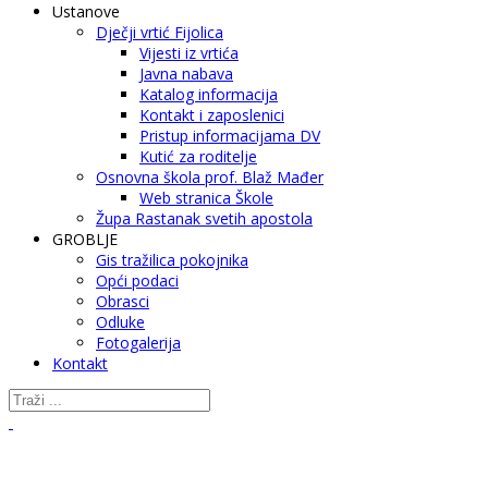
Ustanove
Dječji vrtić Fijolica
Vijesti iz vrtića
Javna nabava
Katalog informacija
Kontakt i zaposlenici
Pristup informacijama DV
Kutić za roditelje
Osnovna škola prof. Blaž Mađer
Web stranica Škole
Župa Rastanak svetih apostola
GROBLJE
Gis tražilica pokojnika
Opći podaci
Obrasci
Odluke
Fotogalerija
Kontakt