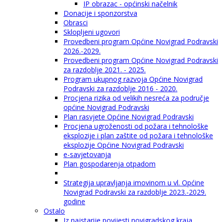
IP obrazac - općinski načelnik
Donacije i sponzorstva
Obrasci
Sklopljeni ugovori
Provedbeni program Općine Novigrad Podravski
2026.-2029.
Provedbeni program Općine Novigrad Podravski
za razdoblje 2021. - 2025.
Program ukupnog razvoja Općine Novigrad
Podravski za razdoblje 2016 - 2020.
Procjena rizika od velikih nesreća za područje
općine Novigrad Podravski
Plan rasvjete Općine Novigrad Podravski
Procjena ugroženosti od požara i tehnološke
eksplozije i plan zaštite od požara i tehnološke
eksplozije Općine Novigrad Podravski
e-savjetovanja
Plan gospodarenja otpadom
Strategija upravljanja imovinom u vl. Općine
Novigrad Podravski za razdoblje 2023.-2029.
godine
Ostalo
Iz najstarije povijesti novigradskog kraja