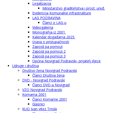
Legalizacija
Ministarstvo graditeljstva i prost. uređ.
Evidencija Komunalne infrastrukture
LAG PODRAVINA
Članci o LAG-u
Videogalerija
Monografija iz 2001.
Kalendar događanja 2025.
Izjava o pristupačnosti
Zaposli pa pomozi
Zaposli pa pomozi 2
Zaposli pa pomozi 3
Općina Novigrad Podravski- prijatelj djece
Udruge i društva
Društvo žena Novigrad Podravski
Članci Društva žena
DVD - Novigrad Podravski
Članci DVD-a Novigrad
VZO Novigrad Podravski
Komarna 2001
Članci Komarne 2001
Glasnici
KUD Ivan vitez Trnski