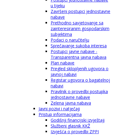
u tijeku
Završeni postupci jednostavne
nabave
Prethodno savjetovanje sa
zainteresiranim gospodarskim
subjektima
Podaci o naručitelju
Sprečavanje sukoba interesa
Postupci javne nabave -
Transparentna javna nabava
Plan nabave
Pregled sklopljenih ugovora o
javnoj nabavi
Registar ugovora o bagatelnoj
nabavi
Pravilnik o provedbi postupka
jednostavne nabave
Zelena javna nabava
Javni pozivi i natječaji
Pristup informacijama
Godišnji financijski izvještaji
Službeni glasnik KKŽ
Izvješća o provedbi ZPPI