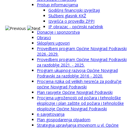
Pristup informacijama
Godišnji financijski izvještaji
Službeni glasnik KKŽ
Izvješća o provedbi ZPPI
IP obrazac - općinski načelnik
Donacije i sponzorstva
Obrasci
Sklopljeni ugovori
Provedbeni program Općine Novigrad Podravski
2026.-2029.
Provedbeni program Općine Novigrad Podravski
za razdoblje 2021. - 2025.
Program ukupnog razvoja Općine Novigrad
Podravski za razdoblje 2016 - 2020.
Procjena rizika od velikih nesreća za područje
općine Novigrad Podravski
Plan rasvjete Općine Novigrad Podravski
Procjena ugroženosti od požara i tehnološke
eksplozije i plan zaštite od požara i tehnološke
eksplozije Općine Novigrad Podravski
e-savjetovanja
Plan gospodarenja otpadom
Strategija upravljanja imovinom u vl. Općine