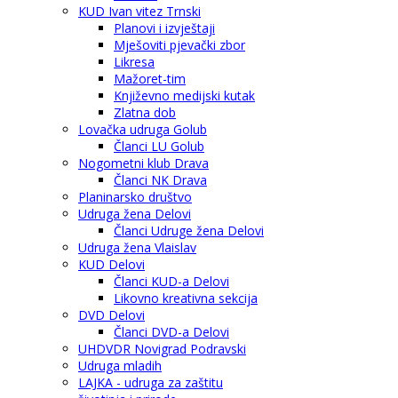
KUD Ivan vitez Trnski
Planovi i izvještaji
Mješoviti pjevački zbor
Likresa
Mažoret-tim
Književno medijski kutak
Zlatna dob
Lovačka udruga Golub
Članci LU Golub
Nogometni klub Drava
Članci NK Drava
Planinarsko društvo
Udruga žena Delovi
Članci Udruge žena Delovi
Udruga žena Vlaislav
KUD Delovi
Članci KUD-a Delovi
Likovno kreativna sekcija
DVD Delovi
Članci DVD-a Delovi
UHDVDR Novigrad Podravski
Udruga mladih
LAJKA - udruga za zaštitu