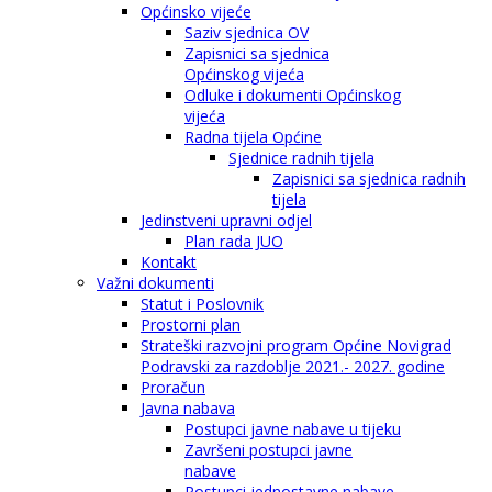
Općinsko vijeće
Saziv sjednica OV
Zapisnici sa sjednica
Općinskog vijeća
Odluke i dokumenti Općinskog
vijeća
Radna tijela Općine
Sjednice radnih tijela
Zapisnici sa sjednica radnih
tijela
Jedinstveni upravni odjel
Plan rada JUO
Kontakt
Važni dokumenti
Statut i Poslovnik
Prostorni plan
Strateški razvojni program Općine Novigrad
Podravski za razdoblje 2021.- 2027. godine
Proračun
Javna nabava
Postupci javne nabave u tijeku
Završeni postupci javne
nabave
Postupci jednostavne nabave