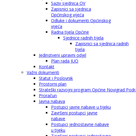
Saziv sjednica OV
Zapisnici sa sjednica
Općinskog vijeća
Odluke i dokumenti Općinskog
vijeća
Radna tijela Općine
Sjednice radnih tijela
Zapisnici sa sjednica radnih
tijela
Jedinstveni upravni odjel
Plan rada JUO
Kontakt
Važni dokumenti
Statut i Poslovnik
Prostorni plan
Strateški razvojni program Općine Novigrad Podra
Proračun
Javna nabava
Postupci javne nabave u tijeku
Završeni postupci javne
nabave
Postupci jednostavne nabave
u tijeku
Završeni postupci jednostavne