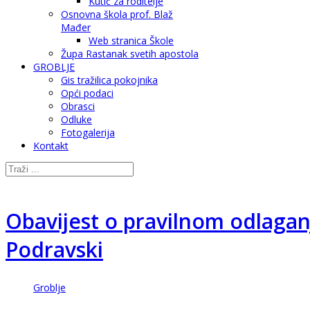
Kutić za roditelje
Osnovna škola prof. Blaž
Mađer
Web stranica Škole
Župa Rastanak svetih apostola
GROBLJE
Gis tražilica pokojnika
Opći podaci
Obrasci
Odluke
Fotogalerija
Kontakt
Obavijest o pravilnom odlaga
Podravski
Groblje