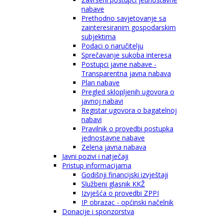
nabave
Prethodno savjetovanje sa
zainteresiranim gospodarskim
subjektima
Podaci o naručitelju
Sprečavanje sukoba interesa
Postupci javne nabave -
Transparentna javna nabava
Plan nabave
Pregled sklopljenih ugovora o
javnoj nabavi
Registar ugovora o bagatelnoj
nabavi
Pravilnik o provedbi postupka
jednostavne nabave
Zelena javna nabava
Javni pozivi i natječaji
Pristup informacijama
Godišnji financijski izvještaji
Službeni glasnik KKŽ
Izvješća o provedbi ZPPI
IP obrazac - općinski načelnik
Donacije i sponzorstva