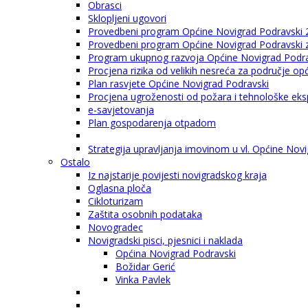
Obrasci
Sklopljeni ugovori
Provedbeni program Općine Novigrad Podravski 
Provedbeni program Općine Novigrad Podravski za
Program ukupnog razvoja Općine Novigrad Podrav
Procjena rizika od velikih nesreća za područje o
Plan rasvjete Općine Novigrad Podravski
Procjena ugroženosti od požara i tehnološke eksp
e-savjetovanja
Plan gospodarenja otpadom
Strategija upravljanja imovinom u vl. Općine Nov
Ostalo
Iz najstarije povijesti novigradskog kraja
Oglasna ploča
Cikloturizam
Zaštita osobnih podataka
Novogradec
Novigradski pisci, pjesnici i naklada
Općina Novigrad Podravski
Božidar Gerić
Vinka Pavlek