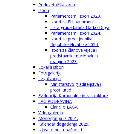
Poduzetnička zona
Izbori
Parlamentarni izbori 2020.
Izbori za EU parlament
Lista grupe birača Darko Duga
Parlamentarni izbori 2024.
Izbori za predsjednika
Republike Hrvatske 2024.
Izbori za članove vijeća i
predstavnike nacionalnih
manjina 2023.
Lokalni izbori
Fotogalerija
Legalizacija
Ministarstvo graditeljstva i
prost. uređ.
Evidencija Komunalne infrastrukture
LAG PODRAVINA
Članci o LAG-u
Videogalerija
Monografija iz 2001.
Kalendar događanja 2025.
Izjava o pristupačnosti