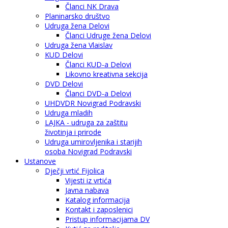
Članci NK Drava
Planinarsko društvo
Udruga žena Delovi
Članci Udruge žena Delovi
Udruga žena Vlaislav
KUD Delovi
Članci KUD-a Delovi
Likovno kreativna sekcija
DVD Delovi
Članci DVD-a Delovi
UHDVDR Novigrad Podravski
Udruga mladih
LAJKA - udruga za zaštitu
životinja i prirode
Udruga umirovljenika i starijih
osoba Novigrad Podravski
Ustanove
Dječji vrtić Fijolica
Vijesti iz vrtića
Javna nabava
Katalog informacija
Kontakt i zaposlenici
Pristup informacijama DV