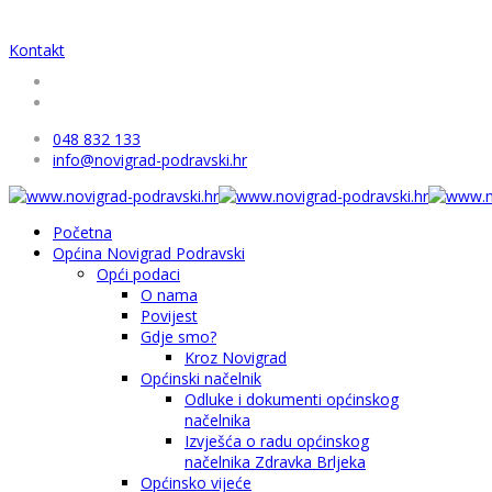
Kontakt
048 832 133
info@novigrad-podravski.hr
Početna
Općina Novigrad Podravski
Opći podaci
O nama
Povijest
Gdje smo?
Kroz Novigrad
Općinski načelnik
Odluke i dokumenti općinskog
načelnika
Izvješća o radu općinskog
načelnika Zdravka Brljeka
Općinsko vijeće