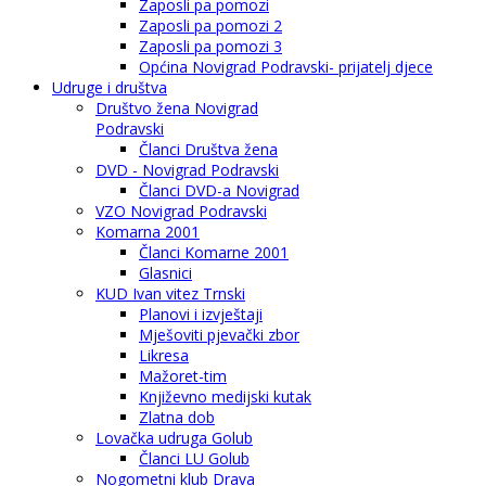
Zaposli pa pomozi
Zaposli pa pomozi 2
Zaposli pa pomozi 3
Općina Novigrad Podravski- prijatelj djece
Udruge i društva
Društvo žena Novigrad
Podravski
Članci Društva žena
DVD - Novigrad Podravski
Članci DVD-a Novigrad
VZO Novigrad Podravski
Komarna 2001
Članci Komarne 2001
Glasnici
KUD Ivan vitez Trnski
Planovi i izvještaji
Mješoviti pjevački zbor
Likresa
Mažoret-tim
Književno medijski kutak
Zlatna dob
Lovačka udruga Golub
Članci LU Golub
Nogometni klub Drava