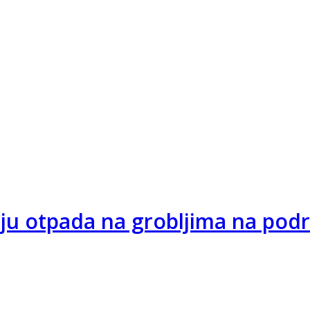
nju otpada na grobljima na pod