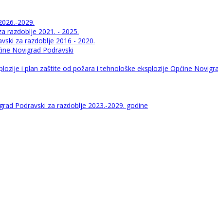
2026.-2029.
 razdoblje 2021. - 2025.
ski za razdoblje 2016 - 2020.
pćine Novigrad Podravski
lozije i plan zaštite od požara i tehnološke eksplozije Općine Novigr
igrad Podravski za razdoblje 2023.-2029. godine