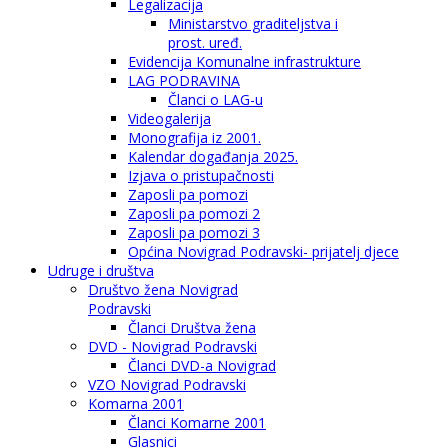
Legalizacija
Ministarstvo graditeljstva i
prost. uređ.
Evidencija Komunalne infrastrukture
LAG PODRAVINA
Članci o LAG-u
Videogalerija
Monografija iz 2001.
Kalendar događanja 2025.
Izjava o pristupačnosti
Zaposli pa pomozi
Zaposli pa pomozi 2
Zaposli pa pomozi 3
Općina Novigrad Podravski- prijatelj djece
Udruge i društva
Društvo žena Novigrad
Podravski
Članci Društva žena
DVD - Novigrad Podravski
Članci DVD-a Novigrad
VZO Novigrad Podravski
Komarna 2001
Članci Komarne 2001
Glasnici