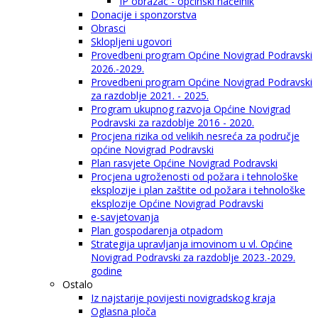
IP obrazac - općinski načelnik
Donacije i sponzorstva
Obrasci
Sklopljeni ugovori
Provedbeni program Općine Novigrad Podravski
2026.-2029.
Provedbeni program Općine Novigrad Podravski
za razdoblje 2021. - 2025.
Program ukupnog razvoja Općine Novigrad
Podravski za razdoblje 2016 - 2020.
Procjena rizika od velikih nesreća za područje
općine Novigrad Podravski
Plan rasvjete Općine Novigrad Podravski
Procjena ugroženosti od požara i tehnološke
eksplozije i plan zaštite od požara i tehnološke
eksplozije Općine Novigrad Podravski
e-savjetovanja
Plan gospodarenja otpadom
Strategija upravljanja imovinom u vl. Općine
Novigrad Podravski za razdoblje 2023.-2029.
godine
Ostalo
Iz najstarije povijesti novigradskog kraja
Oglasna ploča