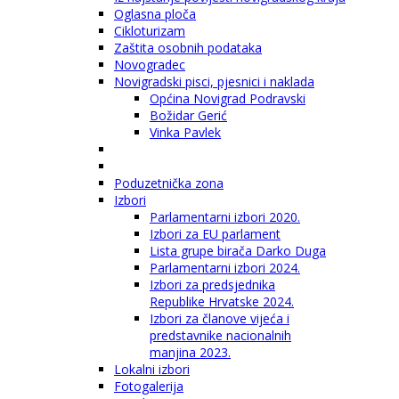
Oglasna ploča
Cikloturizam
Zaštita osobnih podataka
Novogradec
Novigradski pisci, pjesnici i naklada
Općina Novigrad Podravski
Božidar Gerić
Vinka Pavlek
Poduzetnička zona
Izbori
Parlamentarni izbori 2020.
Izbori za EU parlament
Lista grupe birača Darko Duga
Parlamentarni izbori 2024.
Izbori za predsjednika
Republike Hrvatske 2024.
Izbori za članove vijeća i
predstavnike nacionalnih
manjina 2023.
Lokalni izbori
Fotogalerija