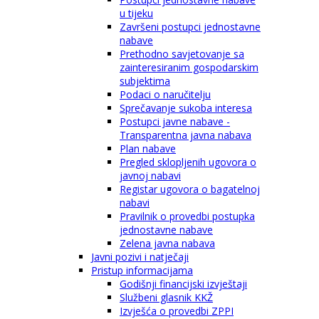
u tijeku
Završeni postupci jednostavne
nabave
Prethodno savjetovanje sa
zainteresiranim gospodarskim
subjektima
Podaci o naručitelju
Sprečavanje sukoba interesa
Postupci javne nabave -
Transparentna javna nabava
Plan nabave
Pregled sklopljenih ugovora o
javnoj nabavi
Registar ugovora o bagatelnoj
nabavi
Pravilnik o provedbi postupka
jednostavne nabave
Zelena javna nabava
Javni pozivi i natječaji
Pristup informacijama
Godišnji financijski izvještaji
Službeni glasnik KKŽ
Izvješća o provedbi ZPPI