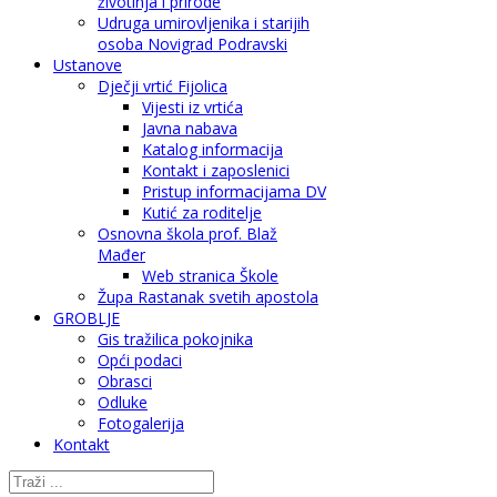
životinja i prirode
Udruga umirovljenika i starijih
osoba Novigrad Podravski
Ustanove
Dječji vrtić Fijolica
Vijesti iz vrtića
Javna nabava
Katalog informacija
Kontakt i zaposlenici
Pristup informacijama DV
Kutić za roditelje
Osnovna škola prof. Blaž
Mađer
Web stranica Škole
Župa Rastanak svetih apostola
GROBLJE
Gis tražilica pokojnika
Opći podaci
Obrasci
Odluke
Fotogalerija
Kontakt