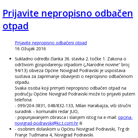
Prijavite nepropisno odbačen
otpad
Prijavite nepropisno odbačeni otpad
16 Ožujak 2016
Sukladno odredbi članka 36. stavka 2. točke 1. Zakona o
održivom gospodarenju otpadom („Narodne novine“ broj
94/13) obveza Općine Novigrad Podravski je uspostava
sustava za zaprimanje obavijesti o nepropisno odbačenom
otpadu.
Svaka osoba koji primjeti nepropisno odbačen otpad na
području Općine Novigrad Podravski može to prijaviti putem
telefona:
- 099/204-3831, 048/832-133, Milan Harabajza, viši stručni
suradnik – komunalni redar JUO,
- popunjavanjem obrasca i slanjem istog na e-mail:
opcina-
novigrad-podravski@kc.t.com.hr
ili
- osobnim dolaskom u Općinu Novigrad Podravski, Trg dr.
Franje Tuđmana 4, Novigrad Podravski.