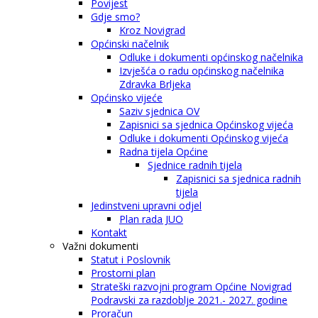
Povijest
Gdje smo?
Kroz Novigrad
Općinski načelnik
Odluke i dokumenti općinskog načelnika
Izvješća o radu općinskog načelnika
Zdravka Brljeka
Općinsko vijeće
Saziv sjednica OV
Zapisnici sa sjednica Općinskog vijeća
Odluke i dokumenti Općinskog vijeća
Radna tijela Općine
Sjednice radnih tijela
Zapisnici sa sjednica radnih
tijela
Jedinstveni upravni odjel
Plan rada JUO
Kontakt
Važni dokumenti
Statut i Poslovnik
Prostorni plan
Strateški razvojni program Općine Novigrad
Podravski za razdoblje 2021.- 2027. godine
Proračun