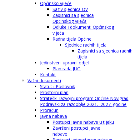
Općinsko vijeće
Saziv sjednica OV
Zapisnici sa sjednica
Općinskog vijeća
Odluke i dokumenti Općinskog
vijeća
Radna tijela Općine
Sjednice radnih tijela
Zapisnici sa sjednica radnih
tijela
Jedinstveni upravni odjel
Plan rada JUO
Kontakt
Važni dokumenti
Statut i Poslovnik
Prostorni plan
Strateški razvojni program Općine Novigrad
Podravski za razdoblje 2021.- 2027. godine
Proračun
Javna nabava
Postupci javne nabave u tijeku
Završeni postupci javne
nabave
Postupci jednostavne nabave