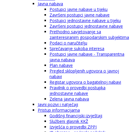
Javna nabava
Postupci javne nabave u tijeku
Završeni postupci javne nabave
Postupci jednostavne nabave u tijeku
Završeni postupci jednostavne nabave
Prethodno savjetovanje sa
zainteresiranim gospodarskim subjektima
Podaci o naručitelju
Sprečavanje sukoba interesa
Postupci javne nabave - Transparentna
javna nabava
Plan nabave
Pregled sklopljenih ugovora o javnoj
nabavi
Registar ugovora o bagatelnoj nabavi
Pravilnik o provedbi postupka
jednostavne nabave
Zelena javna nabava
Javni pozivi i natječaji
Pristup informacijama
Godišnji financijski izvještaji
Službeni glasnik KKŽ
Izvješća o provedbi ZPPI