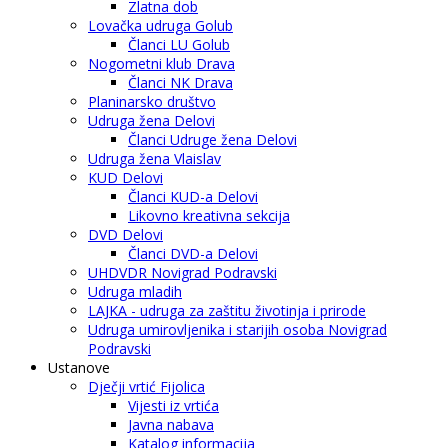
Zlatna dob
Lovačka udruga Golub
Članci LU Golub
Nogometni klub Drava
Članci NK Drava
Planinarsko društvo
Udruga žena Delovi
Članci Udruge žena Delovi
Udruga žena Vlaislav
KUD Delovi
Članci KUD-a Delovi
Likovno kreativna sekcija
DVD Delovi
Članci DVD-a Delovi
UHDVDR Novigrad Podravski
Udruga mladih
LAJKA - udruga za zaštitu životinja i prirode
Udruga umirovljenika i starijih osoba Novigrad
Podravski
Ustanove
Dječji vrtić Fijolica
Vijesti iz vrtića
Javna nabava
Katalog informacija