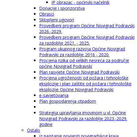
IP obrazac - općinski načelnik
Donacije i sponzorstva
Obrasci
Sklopljeni ugovori
Provedbeni program Općine Novigrad Podravski
2026.-2029.
Provedbeni program Općine Novigrad Podravski
za razdoblje 2021. - 2025.
Program ukupnog razvoja Općine Novigrad
Podravski za razdoblje 2016 - 2020.
Procjena rizika od velikih nesreća za područje
općine Novigrad Podravski
Plan rasvjete Općine Novigrad Podravski
Procjena ugroženosti od požara i tehnološke
eksplozije i plan zaštite od požara i tehnološke
eksplozije Općine Novigrad Podravski
e-savjetovanja
Plan gospodarenja otpadom
Strategija upravljanja imovinom u vl. Općine
Novigrad Podravski za razdoblje 2023.-2029.
godine
Ostalo
Iz najstarije povijesti novigradskog kraja