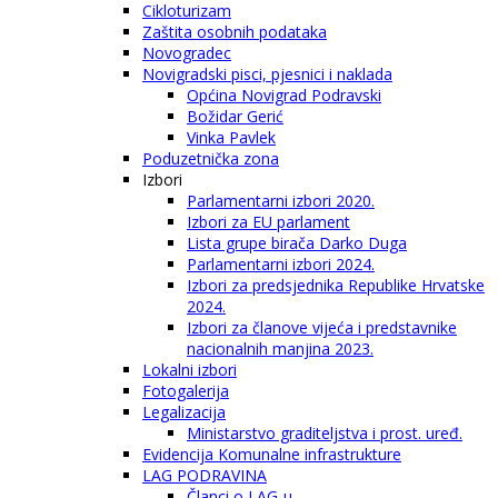
Cikloturizam
Zaštita osobnih podataka
Novogradec
Novigradski pisci, pjesnici i naklada
Općina Novigrad Podravski
Božidar Gerić
Vinka Pavlek
Poduzetnička zona
Izbori
Parlamentarni izbori 2020.
Izbori za EU parlament
Lista grupe birača Darko Duga
Parlamentarni izbori 2024.
Izbori za predsjednika Republike Hrvatske
2024.
Izbori za članove vijeća i predstavnike
nacionalnih manjina 2023.
Lokalni izbori
Fotogalerija
Legalizacija
Ministarstvo graditeljstva i prost. uređ.
Evidencija Komunalne infrastrukture
LAG PODRAVINA
Članci o LAG-u