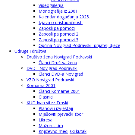
Videogalerija
Monografija iz 2001.
Kalendar događanja 2025.
Izjava o pristupačnosti
Zaposli pa pomozi
Zaposli pa pomozi 2
Zaposli pa pomozi 3
Općina Novigrad Podravski- prijatelj djece
Udruge i društva
Društvo žena Novigrad Podravski
Članci Društva žena
DVD - Novigrad Podravski
Članci DVD-a Novigrad
VZO Novigrad Podravski
Komarna 2001
Članci Komarne 2001
Glasnici
KUD Ivan vitez Trnski
Planovi i izvještaji
Mješoviti pjevački zbor
Likresa
Mažoret-tim
Književno medijski kutak