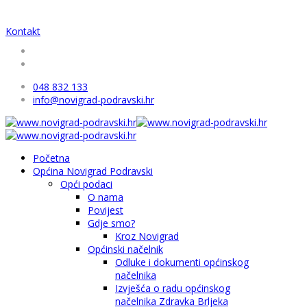
Kontakt
048 832 133
info@novigrad-podravski.hr
Početna
Općina Novigrad Podravski
Opći podaci
O nama
Povijest
Gdje smo?
Kroz Novigrad
Općinski načelnik
Odluke i dokumenti općinskog
načelnika
Izvješća o radu općinskog
načelnika Zdravka Brljeka