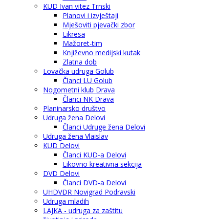
KUD Ivan vitez Trnski
Planovi i izvještaji
Mješoviti pjevački zbor
Likresa
Mažoret-tim
Književno medijski kutak
Zlatna dob
Lovačka udruga Golub
Članci LU Golub
Nogometni klub Drava
Članci NK Drava
Planinarsko društvo
Udruga žena Delovi
Članci Udruge žena Delovi
Udruga žena Vlaislav
KUD Delovi
Članci KUD-a Delovi
Likovno kreativna sekcija
DVD Delovi
Članci DVD-a Delovi
UHDVDR Novigrad Podravski
Udruga mladih
LAJKA - udruga za zaštitu