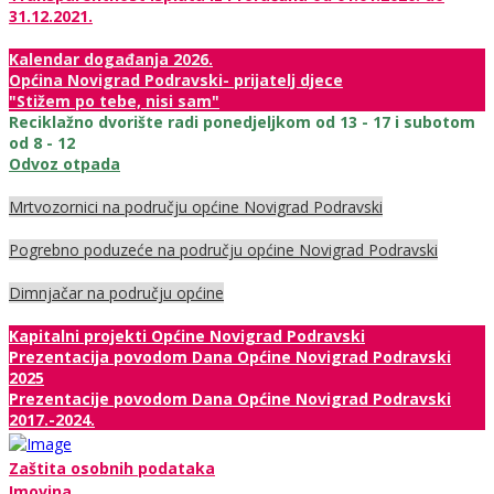
31.12.2021.
Kalendar događanja 2026.
Općina Novigrad Podravski- prijatelj djece
"Stižem po tebe, nisi sam"
Reciklažno dvorište radi ponedjeljkom od 13 - 17 i subotom
od 8 - 12
Odvoz otpada
Mrtvozornici na području općine Novigrad Podravski
Pogrebno poduzeće na području općine Novigrad Podravski
Dimnjačar na području općine
Kapitalni projekti Općine Novigrad Podravski
Prezentacija povodom Dana Općine Novigrad Podravski
2025
Prezentacije povodom Dana Općine Novigrad Podravski
2017.-2024.
Zaštita osobnih podataka
Imovina