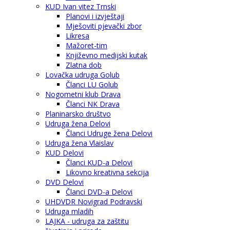
KUD Ivan vitez Trnski
Planovi i izvještaji
Mješoviti pjevački zbor
Likresa
Mažoret-tim
Književno medijski kutak
Zlatna dob
Lovačka udruga Golub
Članci LU Golub
Nogometni klub Drava
Članci NK Drava
Planinarsko društvo
Udruga žena Delovi
Članci Udruge žena Delovi
Udruga žena Vlaislav
KUD Delovi
Članci KUD-a Delovi
Likovno kreativna sekcija
DVD Delovi
Članci DVD-a Delovi
UHDVDR Novigrad Podravski
Udruga mladih
LAJKA - udruga za zaštitu