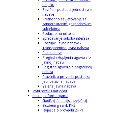
u tijeku
Završeni postupci jednostavne
nabave
Prethodno savjetovanje sa
zainteresiranim gospodarskim
subjektima
Podaci o naručitelju
Sprečavanje sukoba interesa
Postupci javne nabave -
Transparentna javna nabava
Plan nabave
Pregled sklopljenih ugovora o
javnoj nabavi
Registar ugovora o bagatelnoj
nabavi
Pravilnik o provedbi postupka
jednostavne nabave
Zelena javna nabava
Javni pozivi i natječaji
Pristup informacijama
Godišnji financijski izvještaji
Službeni glasnik KKŽ
Izvješća o provedbi ZPPI