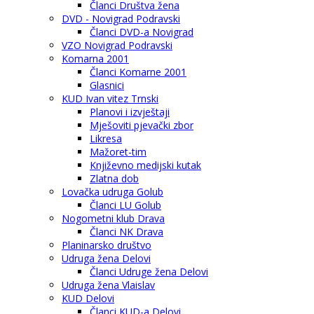
Članci Društva žena
DVD - Novigrad Podravski
Članci DVD-a Novigrad
VZO Novigrad Podravski
Komarna 2001
Članci Komarne 2001
Glasnici
KUD Ivan vitez Trnski
Planovi i izvještaji
Mješoviti pjevački zbor
Likresa
Mažoret-tim
Književno medijski kutak
Zlatna dob
Lovačka udruga Golub
Članci LU Golub
Nogometni klub Drava
Članci NK Drava
Planinarsko društvo
Udruga žena Delovi
Članci Udruge žena Delovi
Udruga žena Vlaislav
KUD Delovi
Članci KUD-a Delovi