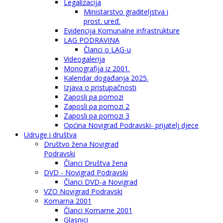
Legalizacija
Ministarstvo graditeljstva i
prost. uređ.
Evidencija Komunalne infrastrukture
LAG PODRAVINA
Članci o LAG-u
Videogalerija
Monografija iz 2001.
Kalendar događanja 2025.
Izjava o pristupačnosti
Zaposli pa pomozi
Zaposli pa pomozi 2
Zaposli pa pomozi 3
Općina Novigrad Podravski- prijatelj djece
Udruge i društva
Društvo žena Novigrad
Podravski
Članci Društva žena
DVD - Novigrad Podravski
Članci DVD-a Novigrad
VZO Novigrad Podravski
Komarna 2001
Članci Komarne 2001
Glasnici