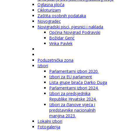
Oglasna ploča
Cikloturizam
Zaštita osobnih podataka
Novogradec
Novigradski pisci, pjesnici i naklada
Općina Novigrad Podravski
Božidar Gerić
Vinka Pavlek
Poduzetnička zona
Izbori
Parlamentarni izbori 2020.
Izbori za EU parlament
Lista grupe birača Darko Duga
Parlamentarni izbori 2024.
Izbori za predsjednika
Republike Hrvatske 2024.
Izbori za članove vijeća i
predstavnike nacionalnih
manjina 2023.
Lokalni izbori
Fotogalerija