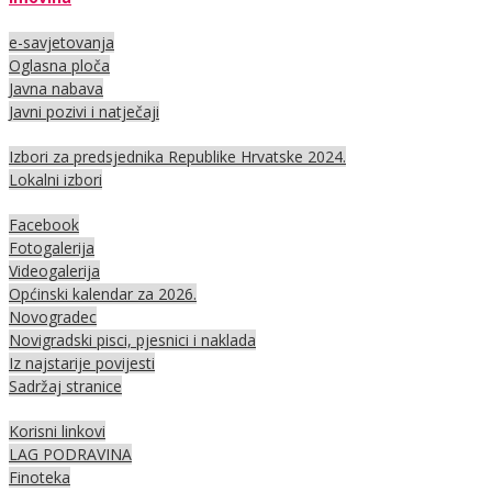
e-savjetovanja
Oglasna ploča
Javna nabava
Javni pozivi i natječaji
Izbori za predsjednika Republike Hrvatske 2024.
Lokalni izbori
Facebook
Fotogalerija
Videogalerija
Općinski kalendar za 2026.
Novogradec
Novigradski pisci, pjesnici i naklada
Iz najstarije povijesti
Sadržaj stranice
Korisni linkovi
LAG PODRAVINA
Finoteka