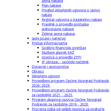
javna nabava
Plan nabave
Pregled sklopljenih ugovora o javnoj
nabavi
Registar ugovora o bagatelnoj nabavi
Pravilnik o provedbi postupka
jednostavne nabave
Zelena javna nabava
Javni pozivi i natječaji
Pristup informacijama
Godišnji financijski izvještaji
Službeni glasnik KKŽ
Izvješća o provedbi ZPPI
IP obrazac - općinski načelnik
Donacije i sponzorstva
Obrasci
Sklopljeni ugovori
Provedbeni program Općine Novigrad Podravski
2026.-2029.
Provedbeni program Općine Novigrad Podravski
za razdoblje 2021. - 2025.
Program ukupnog razvoja Općine Novigrad
Podravski za razdoblje 2016 - 2020.
Procjena rizika od velikih nesreća za područje