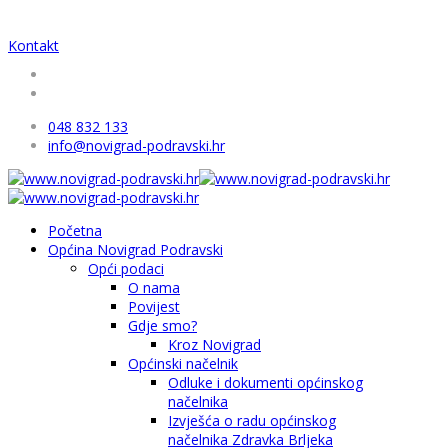
Kontakt
048 832 133
info@novigrad-podravski.hr
Početna
Općina Novigrad Podravski
Opći podaci
O nama
Povijest
Gdje smo?
Kroz Novigrad
Općinski načelnik
Odluke i dokumenti općinskog
načelnika
Izvješća o radu općinskog
načelnika Zdravka Brljeka