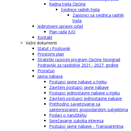
Radna tijela Općine
Sjednice radnih tijela
Zapisnici sa sjednica radnih
tijela
Jedinstveni upravni odjel
Plan rada JUO
Kontakt
Važni dokumenti
Statut i Poslovnik
Prostorni plan
Strateški razvojni program Općine Novigrad
Podravski za razdoblje 2021.- 2027. godine
Proračun
Javna nabava
Postupci javne nabave u tijeku
Završeni postupci javne nabave
Postupci jednostavne nabave u tijeku
Završeni postupci jednostavne nabave
Prethodno savjetovanje sa
zainteresiranim gospodarskim subjektima
Podaci o naručitelju
Sprečavanje sukoba interesa
Postupci javne nabave - Transparentna