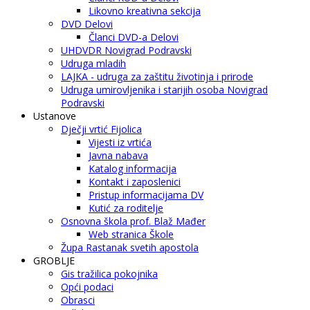
Likovno kreativna sekcija
DVD Delovi
Članci DVD-a Delovi
UHDVDR Novigrad Podravski
Udruga mladih
LAJKA - udruga za zaštitu životinja i prirode
Udruga umirovljenika i starijih osoba Novigrad
Podravski
Ustanove
Dječji vrtić Fijolica
Vijesti iz vrtića
Javna nabava
Katalog informacija
Kontakt i zaposlenici
Pristup informacijama DV
Kutić za roditelje
Osnovna škola prof. Blaž Mađer
Web stranica Škole
Župa Rastanak svetih apostola
GROBLJE
Gis tražilica pokojnika
Opći podaci
Obrasci