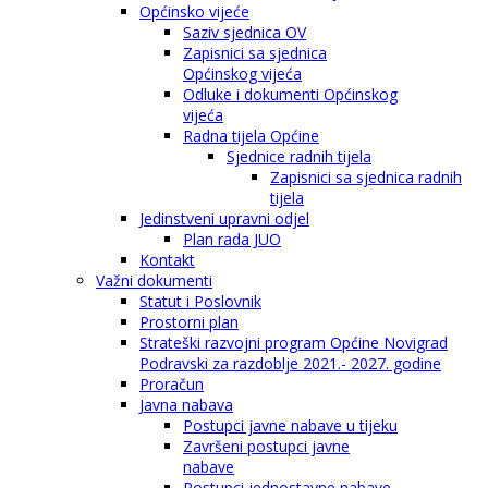
Općinsko vijeće
Saziv sjednica OV
Zapisnici sa sjednica
Općinskog vijeća
Odluke i dokumenti Općinskog
vijeća
Radna tijela Općine
Sjednice radnih tijela
Zapisnici sa sjednica radnih
tijela
Jedinstveni upravni odjel
Plan rada JUO
Kontakt
Važni dokumenti
Statut i Poslovnik
Prostorni plan
Strateški razvojni program Općine Novigrad
Podravski za razdoblje 2021.- 2027. godine
Proračun
Javna nabava
Postupci javne nabave u tijeku
Završeni postupci javne
nabave
Postupci jednostavne nabave