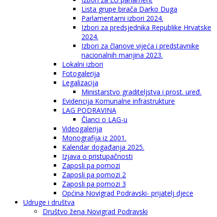
Lista grupe birača Darko Duga
Parlamentarni izbori 2024.
Izbori za predsjednika Republike Hrvatske
2024.
Izbori za članove vijeća i predstavnike
nacionalnih manjina 2023.
Lokalni izbori
Fotogalerija
Legalizacija
Ministarstvo graditeljstva i prost. uređ.
Evidencija Komunalne infrastrukture
LAG PODRAVINA
Članci o LAG-u
Videogalerija
Monografija iz 2001.
Kalendar događanja 2025.
Izjava o pristupačnosti
Zaposli pa pomozi
Zaposli pa pomozi 2
Zaposli pa pomozi 3
Općina Novigrad Podravski- prijatelj djece
Udruge i društva
Društvo žena Novigrad Podravski