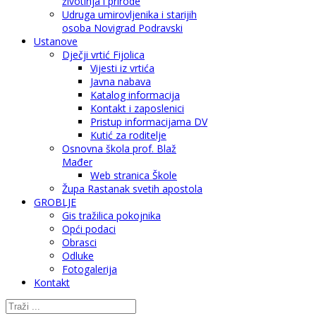
životinja i prirode
Udruga umirovljenika i starijih
osoba Novigrad Podravski
Ustanove
Dječji vrtić Fijolica
Vijesti iz vrtića
Javna nabava
Katalog informacija
Kontakt i zaposlenici
Pristup informacijama DV
Kutić za roditelje
Osnovna škola prof. Blaž
Mađer
Web stranica Škole
Župa Rastanak svetih apostola
GROBLJE
Gis tražilica pokojnika
Opći podaci
Obrasci
Odluke
Fotogalerija
Kontakt