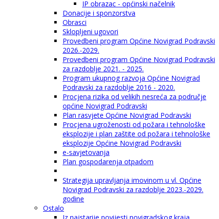
IP obrazac - općinski načelnik
Donacije i sponzorstva
Obrasci
Sklopljeni ugovori
Provedbeni program Općine Novigrad Podravski
2026.-2029.
Provedbeni program Općine Novigrad Podravski
za razdoblje 2021. - 2025.
Program ukupnog razvoja Općine Novigrad
Podravski za razdoblje 2016 - 2020.
Procjena rizika od velikih nesreća za područje
općine Novigrad Podravski
Plan rasvjete Općine Novigrad Podravski
Procjena ugroženosti od požara i tehnološke
eksplozije i plan zaštite od požara i tehnološke
eksplozije Općine Novigrad Podravski
e-savjetovanja
Plan gospodarenja otpadom
Strategija upravljanja imovinom u vl. Općine
Novigrad Podravski za razdoblje 2023.-2029.
godine
Ostalo
Iz najstarije povijesti novigradskog kraja