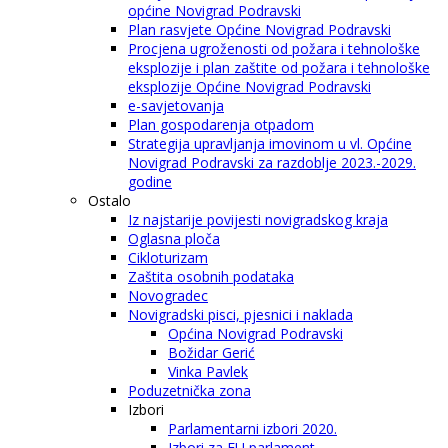
općine Novigrad Podravski
Plan rasvjete Općine Novigrad Podravski
Procjena ugroženosti od požara i tehnološke
eksplozije i plan zaštite od požara i tehnološke
eksplozije Općine Novigrad Podravski
e-savjetovanja
Plan gospodarenja otpadom
Strategija upravljanja imovinom u vl. Općine
Novigrad Podravski za razdoblje 2023.-2029.
godine
Ostalo
Iz najstarije povijesti novigradskog kraja
Oglasna ploča
Cikloturizam
Zaštita osobnih podataka
Novogradec
Novigradski pisci, pjesnici i naklada
Općina Novigrad Podravski
Božidar Gerić
Vinka Pavlek
Poduzetnička zona
Izbori
Parlamentarni izbori 2020.
Izbori za EU parlament