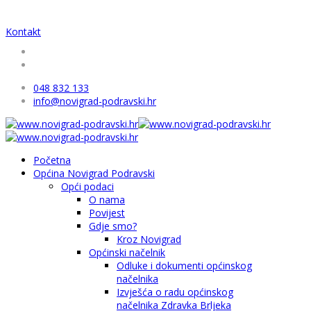
Kontakt
048 832 133
info@novigrad-podravski.hr
Početna
Općina Novigrad Podravski
Opći podaci
O nama
Povijest
Gdje smo?
Kroz Novigrad
Općinski načelnik
Odluke i dokumenti općinskog
načelnika
Izvješća o radu općinskog
načelnika Zdravka Brljeka