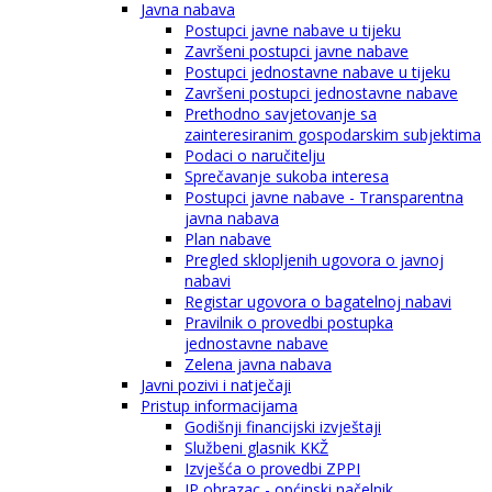
Javna nabava
Postupci javne nabave u tijeku
Završeni postupci javne nabave
Postupci jednostavne nabave u tijeku
Završeni postupci jednostavne nabave
Prethodno savjetovanje sa
zainteresiranim gospodarskim subjektima
Podaci o naručitelju
Sprečavanje sukoba interesa
Postupci javne nabave - Transparentna
javna nabava
Plan nabave
Pregled sklopljenih ugovora o javnoj
nabavi
Registar ugovora o bagatelnoj nabavi
Pravilnik o provedbi postupka
jednostavne nabave
Zelena javna nabava
Javni pozivi i natječaji
Pristup informacijama
Godišnji financijski izvještaji
Službeni glasnik KKŽ
Izvješća o provedbi ZPPI
IP obrazac - općinski načelnik