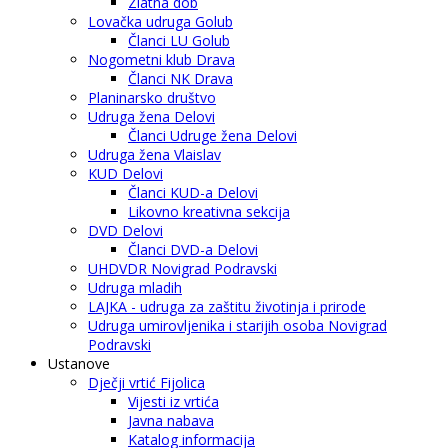
Zlatna dob
Lovačka udruga Golub
Članci LU Golub
Nogometni klub Drava
Članci NK Drava
Planinarsko društvo
Udruga žena Delovi
Članci Udruge žena Delovi
Udruga žena Vlaislav
KUD Delovi
Članci KUD-a Delovi
Likovno kreativna sekcija
DVD Delovi
Članci DVD-a Delovi
UHDVDR Novigrad Podravski
Udruga mladih
LAJKA - udruga za zaštitu životinja i prirode
Udruga umirovljenika i starijih osoba Novigrad
Podravski
Ustanove
Dječji vrtić Fijolica
Vijesti iz vrtića
Javna nabava
Katalog informacija