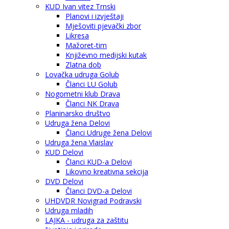
KUD Ivan vitez Trnski
Planovi i izvještaji
Mješoviti pjevački zbor
Likresa
Mažoret-tim
Književno medijski kutak
Zlatna dob
Lovačka udruga Golub
Članci LU Golub
Nogometni klub Drava
Članci NK Drava
Planinarsko društvo
Udruga žena Delovi
Članci Udruge žena Delovi
Udruga žena Vlaislav
KUD Delovi
Članci KUD-a Delovi
Likovno kreativna sekcija
DVD Delovi
Članci DVD-a Delovi
UHDVDR Novigrad Podravski
Udruga mladih
LAJKA - udruga za zaštitu