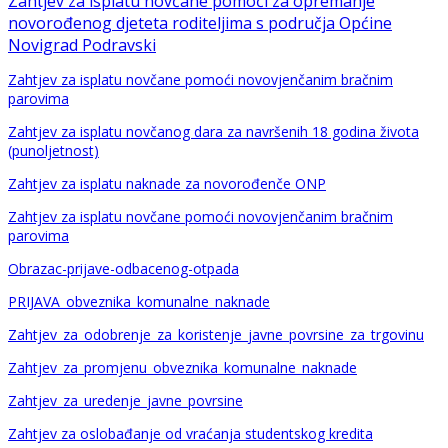
Zahtjev za isplatu novčane pomoći za opremanje
novorođenog djeteta roditeljima s područja Općine
Novigrad Podravski
Zahtjev za isplatu novčane pomoći novovjenčanim bračnim
parovima
Zahtjev za isplatu novčanog dara za navršenih 18 godina života
(punoljetnost)
Zahtjev za isplatu naknade za novorođenče ONP
Zahtjev za isplatu novčane pomoći novovjenčanim bračnim
parovima
Obrazac-prijave-odbacenog-otpada
PRIJAVA_obveznika_komunalne_naknade
Zahtjev_za_odobrenje_za_koristenje_javne_povrsine_za_trgovinu
Zahtjev_za_promjenu_obveznika_komunalne_naknade
Zahtjev_za_uredenje_javne_povrsine
Zahtjev za oslobađanje od vraćanja studentskog kredita