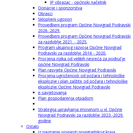
IP obrazac - općinski načelnik
Donacije i sponzorstva
Obrasci
Sklopljeni ugovori
Provedbeni program Općine Novigrad Podravski
2026.-2029.
Provedbeni program Općine Novigrad Podravski
za razdoblje 2021. - 2025.
Program ukupnog razvoja Općine Novigrad
Podravski za razdoblje 2016 - 2020.
Procjena rizika od velikih nesreća za područje
općine Novigrad Podravski
Plan rasvjete Općine Novigrad Podravski
Procjena ugroženosti od požara i tehnološke
eksplozije i plan zaštite od požara i tehnološke
eksplozije Općine Novigrad Podravski
e-savjetovanja
Plan gospodarenja otpadom
Strategija upravljanja imovinom u vl. Općine
Novigrad Podravski za razdoblje 2023.-2029.
godine
Ostalo
Iz najstarije povijesti novigradskog kraja