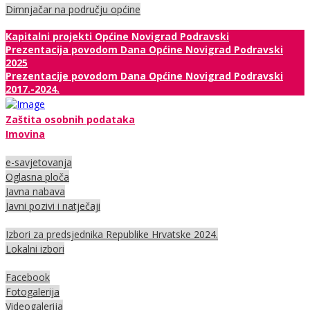
Dimnjačar na području općine
Kapitalni projekti Općine Novigrad Podravski
Prezentacija povodom Dana Općine Novigrad Podravski
2025
Prezentacije povodom Dana Općine Novigrad Podravski
2017.-2024.
Zaštita osobnih podataka
Imovina
e-savjetovanja
Oglasna ploča
Javna nabava
Javni pozivi i natječaji
Izbori za predsjednika Republike Hrvatske 2024.
Lokalni izbori
Facebook
Fotogalerija
Videogalerija