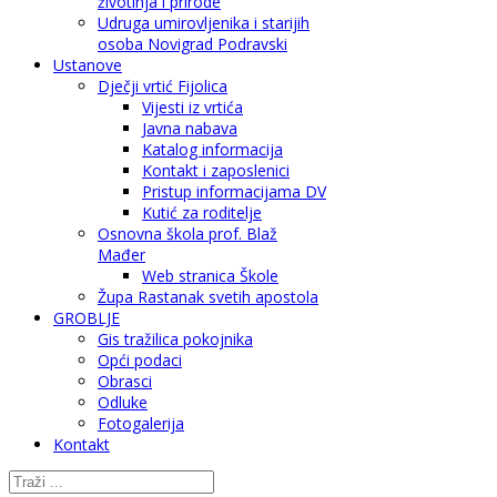
životinja i prirode
Udruga umirovljenika i starijih
osoba Novigrad Podravski
Ustanove
Dječji vrtić Fijolica
Vijesti iz vrtića
Javna nabava
Katalog informacija
Kontakt i zaposlenici
Pristup informacijama DV
Kutić za roditelje
Osnovna škola prof. Blaž
Mađer
Web stranica Škole
Župa Rastanak svetih apostola
GROBLJE
Gis tražilica pokojnika
Opći podaci
Obrasci
Odluke
Fotogalerija
Kontakt