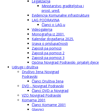
Legalizacija
Ministarstvo graditeljstva i
prost. uređ.
Evidencija Komunalne infrastrukture
LAG PODRAVINA
Članci o LAG-u
Videogalerija
Monografija iz 2001.
Kalendar događanja 2025.
Izjava o pristupačnosti
Zaposli pa pomozi
Zaposli pa pomozi 2
Zaposli pa pomozi 3
Općina Novigrad Podravski- prijatelj djece
Udruge i društva
Društvo žena Novigrad
Podravski
Članci Društva žena
DVD - Novigrad Podravski
Članci DVD-a Novigrad
VZO Novigrad Podravski
Komarna 2001
Članci Komarne 2001
Glasnici