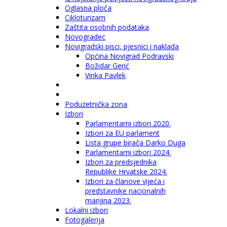
Oglasna ploča
Cikloturizam
Zaštita osobnih podataka
Novogradec
Novigradski pisci, pjesnici i naklada
Općina Novigrad Podravski
Božidar Gerić
Vinka Pavlek
Poduzetnička zona
Izbori
Parlamentarni izbori 2020.
Izbori za EU parlament
Lista grupe birača Darko Duga
Parlamentarni izbori 2024.
Izbori za predsjednika
Republike Hrvatske 2024.
Izbori za članove vijeća i
predstavnike nacionalnih
manjina 2023.
Lokalni izbori
Fotogalerija