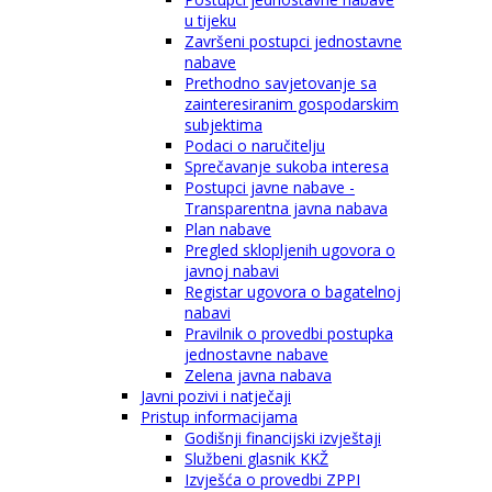
u tijeku
Završeni postupci jednostavne
nabave
Prethodno savjetovanje sa
zainteresiranim gospodarskim
subjektima
Podaci o naručitelju
Sprečavanje sukoba interesa
Postupci javne nabave -
Transparentna javna nabava
Plan nabave
Pregled sklopljenih ugovora o
javnoj nabavi
Registar ugovora o bagatelnoj
nabavi
Pravilnik o provedbi postupka
jednostavne nabave
Zelena javna nabava
Javni pozivi i natječaji
Pristup informacijama
Godišnji financijski izvještaji
Službeni glasnik KKŽ
Izvješća o provedbi ZPPI