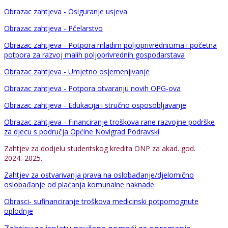
Obrazac zahtjeva - Osiguranje usjeva
Obrazac zahtjeva - Pčelarstvo
Obrazac zahtjeva - Potpora mladim poljoprivrednicima i početna
potpora za razvoj malih poljoprivrednih gospodarstava
Obrazac zahtjeva - Umjetno osjemenjivanje
Obrazac zahtjeva - Potpora otvaranju novih OPG-ova
Obrazac zahtjeva - Edukacija i stručno osposobljavanje
Obrazac zahtjeva - Financiranje troškova rane razvojne podrške
za djecu s područja Općine Novigrad Podravski
Zahtjev za dodjelu studentskog kredita ONP za akad. god.
2024.-2025.
Zahtjev za ostvarivanja prava na oslobađanje/djelomično
oslobađanje od plaćanja komunalne naknade
Obrasci- sufinanciranje troškova medicinski potpomognute
oplodnje