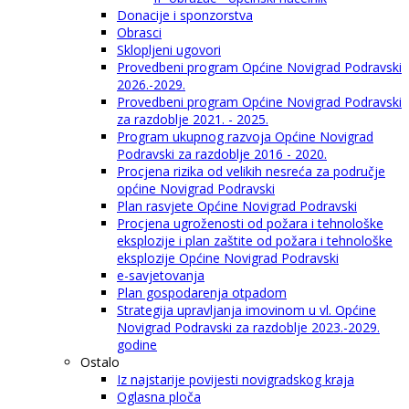
Donacije i sponzorstva
Obrasci
Sklopljeni ugovori
Provedbeni program Općine Novigrad Podravski
2026.-2029.
Provedbeni program Općine Novigrad Podravski
za razdoblje 2021. - 2025.
Program ukupnog razvoja Općine Novigrad
Podravski za razdoblje 2016 - 2020.
Procjena rizika od velikih nesreća za područje
općine Novigrad Podravski
Plan rasvjete Općine Novigrad Podravski
Procjena ugroženosti od požara i tehnološke
eksplozije i plan zaštite od požara i tehnološke
eksplozije Općine Novigrad Podravski
e-savjetovanja
Plan gospodarenja otpadom
Strategija upravljanja imovinom u vl. Općine
Novigrad Podravski za razdoblje 2023.-2029.
godine
Ostalo
Iz najstarije povijesti novigradskog kraja
Oglasna ploča