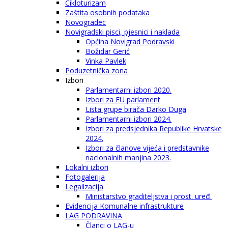
Cikloturizam
Zaštita osobnih podataka
Novogradec
Novigradski pisci, pjesnici i naklada
Općina Novigrad Podravski
Božidar Gerić
Vinka Pavlek
Poduzetnička zona
Izbori
Parlamentarni izbori 2020.
Izbori za EU parlament
Lista grupe birača Darko Duga
Parlamentarni izbori 2024.
Izbori za predsjednika Republike Hrvatske
2024.
Izbori za članove vijeća i predstavnike
nacionalnih manjina 2023.
Lokalni izbori
Fotogalerija
Legalizacija
Ministarstvo graditeljstva i prost. uređ.
Evidencija Komunalne infrastrukture
LAG PODRAVINA
Članci o LAG-u