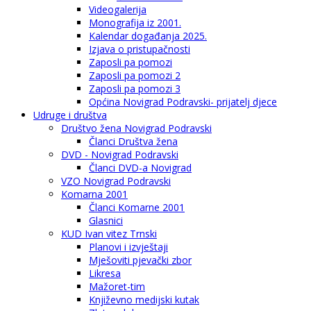
Videogalerija
Monografija iz 2001.
Kalendar događanja 2025.
Izjava o pristupačnosti
Zaposli pa pomozi
Zaposli pa pomozi 2
Zaposli pa pomozi 3
Općina Novigrad Podravski- prijatelj djece
Udruge i društva
Društvo žena Novigrad Podravski
Članci Društva žena
DVD - Novigrad Podravski
Članci DVD-a Novigrad
VZO Novigrad Podravski
Komarna 2001
Članci Komarne 2001
Glasnici
KUD Ivan vitez Trnski
Planovi i izvještaji
Mješoviti pjevački zbor
Likresa
Mažoret-tim
Književno medijski kutak