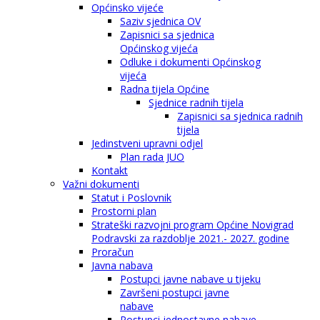
Općinsko vijeće
Saziv sjednica OV
Zapisnici sa sjednica
Općinskog vijeća
Odluke i dokumenti Općinskog
vijeća
Radna tijela Općine
Sjednice radnih tijela
Zapisnici sa sjednica radnih
tijela
Jedinstveni upravni odjel
Plan rada JUO
Kontakt
Važni dokumenti
Statut i Poslovnik
Prostorni plan
Strateški razvojni program Općine Novigrad
Podravski za razdoblje 2021.- 2027. godine
Proračun
Javna nabava
Postupci javne nabave u tijeku
Završeni postupci javne
nabave
Postupci jednostavne nabave