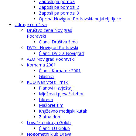
Zaposli pa pomozi
Zaposli pa pomozi 2
Zaposli pa pomozi 3
Općina Novigrad Podravski- prijatelj djece
Udruge i društva
Društvo žena Novigrad
Podravski
Članci Društva žena
DVD - Novigrad Podravski
Članci DVD-a Novigrad
VZO Novigrad Podravski
Komarna 2001
Članci Komarne 2001
Glasnici
KUD Ivan vitez Trnski
Planovi i izvještaji
Mješoviti pjevački zbor
Likresa
Mažoret-tim
Književno medijski kutak
Zlatna dob
Lovačka udruga Golub
Članci LU Golub
Nogometni klub Drava