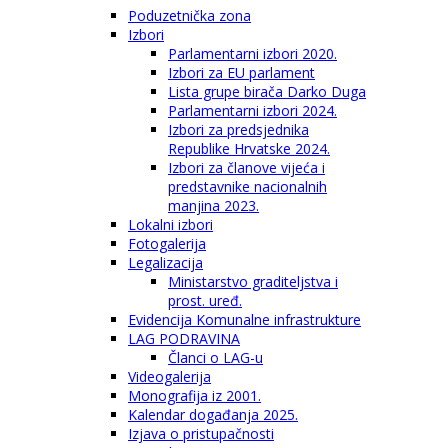
Poduzetnička zona
Izbori
Parlamentarni izbori 2020.
Izbori za EU parlament
Lista grupe birača Darko Duga
Parlamentarni izbori 2024.
Izbori za predsjednika
Republike Hrvatske 2024.
Izbori za članove vijeća i
predstavnike nacionalnih
manjina 2023.
Lokalni izbori
Fotogalerija
Legalizacija
Ministarstvo graditeljstva i
prost. uređ.
Evidencija Komunalne infrastrukture
LAG PODRAVINA
Članci o LAG-u
Videogalerija
Monografija iz 2001.
Kalendar događanja 2025.
Izjava o pristupačnosti