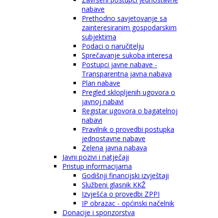
nabave
Prethodno savjetovanje sa
zainteresiranim gospodarskim
subjektima
Podaci o naručitelju
Sprečavanje sukoba interesa
Postupci javne nabave -
Transparentna javna nabava
Plan nabave
Pregled sklopljenih ugovora o
javnoj nabavi
Registar ugovora o bagatelnoj
nabavi
Pravilnik o provedbi postupka
jednostavne nabave
Zelena javna nabava
Javni pozivi i natječaji
Pristup informacijama
Godišnji financijski izvještaji
Službeni glasnik KKŽ
Izvješća o provedbi ZPPI
IP obrazac - općinski načelnik
Donacije i sponzorstva