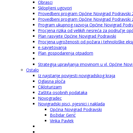
Obrasci
Sklopljeni ugovori
Provedbeni program Općine Novigrad Podravski 
Provedbeni program Općine Novigrad Podravski za
Program ukupnog razvoja Općine Novigrad Podrav
Procjena rizika od velikih nesreća za područje o
Plan rasvjete Općine Novigrad Podravski
Procjena ugroženosti od požara i tehnološke eksp
e-savjetovanja
Plan gospodarenja otpadom
Strategija upravljanja imovinom u vl. Općine Nov
Ostalo
Iz najstarije povijesti novigradskog kraja
Oglasna ploča
Cikloturizam
Zaštita osobnih podataka
Novogradec
Novigradski pisci, pjesnici i naklada
Općina Novigrad Podravski
Božidar Gerić
Vinka Pavlek