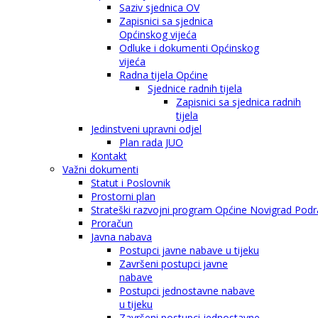
Saziv sjednica OV
Zapisnici sa sjednica
Općinskog vijeća
Odluke i dokumenti Općinskog
vijeća
Radna tijela Općine
Sjednice radnih tijela
Zapisnici sa sjednica radnih
tijela
Jedinstveni upravni odjel
Plan rada JUO
Kontakt
Važni dokumenti
Statut i Poslovnik
Prostorni plan
Strateški razvojni program Općine Novigrad Podra
Proračun
Javna nabava
Postupci javne nabave u tijeku
Završeni postupci javne
nabave
Postupci jednostavne nabave
u tijeku
Završeni postupci jednostavne