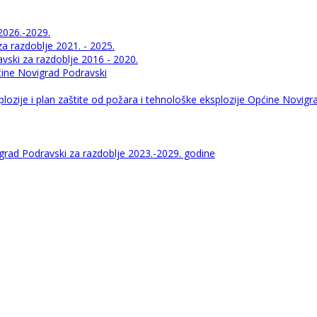
2026.-2029.
 razdoblje 2021. - 2025.
ski za razdoblje 2016 - 2020.
pćine Novigrad Podravski
lozije i plan zaštite od požara i tehnološke eksplozije Općine Novigr
igrad Podravski za razdoblje 2023.-2029. godine