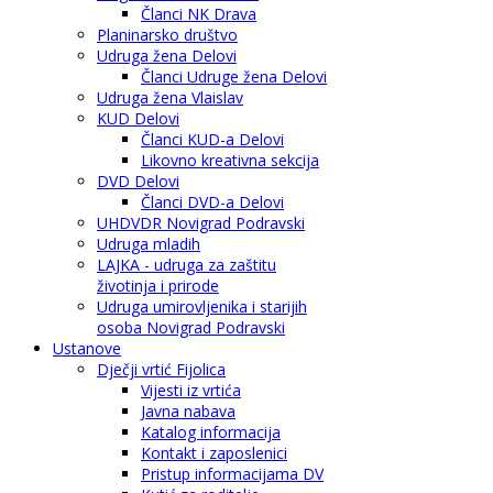
Članci NK Drava
Planinarsko društvo
Udruga žena Delovi
Članci Udruge žena Delovi
Udruga žena Vlaislav
KUD Delovi
Članci KUD-a Delovi
Likovno kreativna sekcija
DVD Delovi
Članci DVD-a Delovi
UHDVDR Novigrad Podravski
Udruga mladih
LAJKA - udruga za zaštitu
životinja i prirode
Udruga umirovljenika i starijih
osoba Novigrad Podravski
Ustanove
Dječji vrtić Fijolica
Vijesti iz vrtića
Javna nabava
Katalog informacija
Kontakt i zaposlenici
Pristup informacijama DV