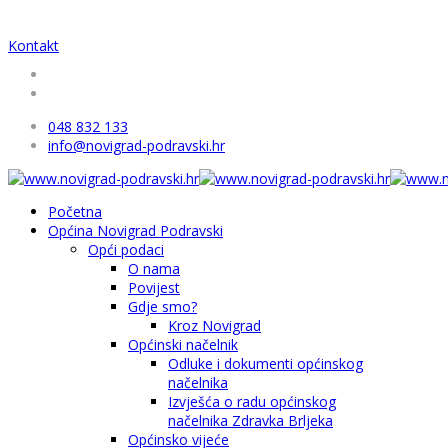
Kontakt
048 832 133
info@novigrad-podravski.hr
Početna
Općina Novigrad Podravski
Opći podaci
O nama
Povijest
Gdje smo?
Kroz Novigrad
Općinski načelnik
Odluke i dokumenti općinskog
načelnika
Izvješća o radu općinskog
načelnika Zdravka Brljeka
Općinsko vijeće