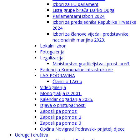
Izbori za EU parlament
Lista grupe birača Darko Duga
Parlamentarni izbori 2024.
Izbori za predsjednika Republike Hrvatske
2024.
Izbori za članove vijeća i predstavnike
nacionalnih manjina 2023.
Lokalni izbori
Fotogalerija
Legalizacija
Ministarstvo graditeljstva i prost. uređ.
Evidencija Komunalne infrastrukture
LAG PODRAVINA
Članci o LAG-u
Videogalerija
Monografija iz 2001.
Kalendar događanja 2025.
Izjava o pristupačnosti
Zaposli pa pomozi
Zaposli pa pomozi 2
Zaposli pa pomozi 3
Općina Novigrad Podravski- prijatelj djece
Udruge i društva