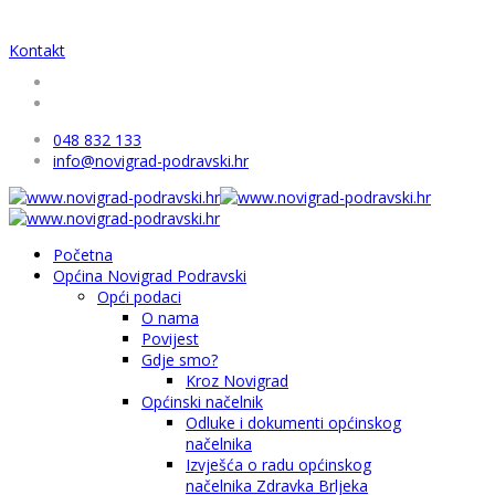
Kontakt
048 832 133
info@novigrad-podravski.hr
Početna
Općina Novigrad Podravski
Opći podaci
O nama
Povijest
Gdje smo?
Kroz Novigrad
Općinski načelnik
Odluke i dokumenti općinskog
načelnika
Izvješća o radu općinskog
načelnika Zdravka Brljeka