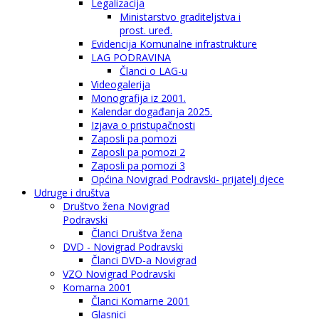
Legalizacija
Ministarstvo graditeljstva i
prost. uređ.
Evidencija Komunalne infrastrukture
LAG PODRAVINA
Članci o LAG-u
Videogalerija
Monografija iz 2001.
Kalendar događanja 2025.
Izjava o pristupačnosti
Zaposli pa pomozi
Zaposli pa pomozi 2
Zaposli pa pomozi 3
Općina Novigrad Podravski- prijatelj djece
Udruge i društva
Društvo žena Novigrad
Podravski
Članci Društva žena
DVD - Novigrad Podravski
Članci DVD-a Novigrad
VZO Novigrad Podravski
Komarna 2001
Članci Komarne 2001
Glasnici