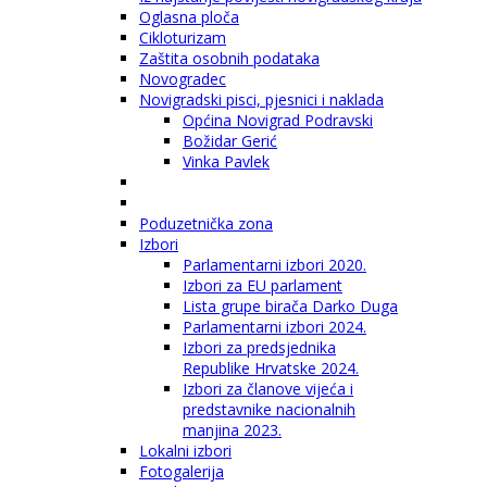
Oglasna ploča
Cikloturizam
Zaštita osobnih podataka
Novogradec
Novigradski pisci, pjesnici i naklada
Općina Novigrad Podravski
Božidar Gerić
Vinka Pavlek
Poduzetnička zona
Izbori
Parlamentarni izbori 2020.
Izbori za EU parlament
Lista grupe birača Darko Duga
Parlamentarni izbori 2024.
Izbori za predsjednika
Republike Hrvatske 2024.
Izbori za članove vijeća i
predstavnike nacionalnih
manjina 2023.
Lokalni izbori
Fotogalerija