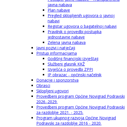
javna nabava
Plan nabave
Pregled sklopljenih ugovora o javnoj
nabavi
Registar ugovora o bagatelnoj nabavi
Pravilnik o provedbi postupka
jednostavne nabave
Zelena javna nabava
Javni pozivi i natječaji
Pristup informacijama
Godišnji financijski izvještaji
Službeni glasnik KKŽ
Izvješća o provedbi ZPPI
IP obrazac - općinski načelnik
Donacije i sponzorstva
Obrasci
Sklopljeni ugovori
Provedbeni program Općine Novigrad Podravski
2026.-2029.
Provedbeni program Općine Novigrad Podravski
za razdoblje 2021. - 2025.
Program ukupnog razvoja Općine Novigrad
Podravski za razdoblje 2016 - 2020.