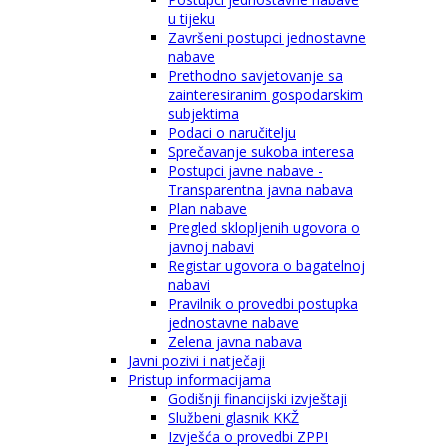
u tijeku
Završeni postupci jednostavne
nabave
Prethodno savjetovanje sa
zainteresiranim gospodarskim
subjektima
Podaci o naručitelju
Sprečavanje sukoba interesa
Postupci javne nabave -
Transparentna javna nabava
Plan nabave
Pregled sklopljenih ugovora o
javnoj nabavi
Registar ugovora o bagatelnoj
nabavi
Pravilnik o provedbi postupka
jednostavne nabave
Zelena javna nabava
Javni pozivi i natječaji
Pristup informacijama
Godišnji financijski izvještaji
Službeni glasnik KKŽ
Izvješća o provedbi ZPPI