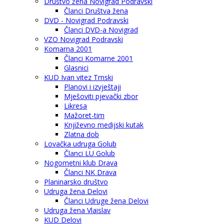
Društvo žena Novigrad Podravski
Članci Društva žena
DVD - Novigrad Podravski
Članci DVD-a Novigrad
VZO Novigrad Podravski
Komarna 2001
Članci Komarne 2001
Glasnici
KUD Ivan vitez Trnski
Planovi i izvještaji
Mješoviti pjevački zbor
Likresa
Mažoret-tim
Književno medijski kutak
Zlatna dob
Lovačka udruga Golub
Članci LU Golub
Nogometni klub Drava
Članci NK Drava
Planinarsko društvo
Udruga žena Delovi
Članci Udruge žena Delovi
Udruga žena Vlaislav
KUD Delovi