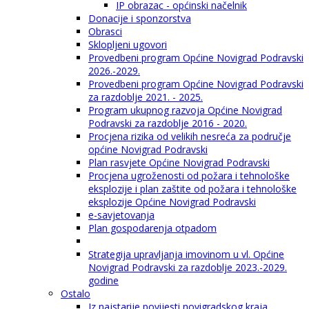
IP obrazac - općinski načelnik
Donacije i sponzorstva
Obrasci
Sklopljeni ugovori
Provedbeni program Općine Novigrad Podravski
2026.-2029.
Provedbeni program Općine Novigrad Podravski
za razdoblje 2021. - 2025.
Program ukupnog razvoja Općine Novigrad
Podravski za razdoblje 2016 - 2020.
Procjena rizika od velikih nesreća za područje
općine Novigrad Podravski
Plan rasvjete Općine Novigrad Podravski
Procjena ugroženosti od požara i tehnološke
eksplozije i plan zaštite od požara i tehnološke
eksplozije Općine Novigrad Podravski
e-savjetovanja
Plan gospodarenja otpadom
Strategija upravljanja imovinom u vl. Općine
Novigrad Podravski za razdoblje 2023.-2029.
godine
Ostalo
Iz najstarije povijesti novigradskog kraja