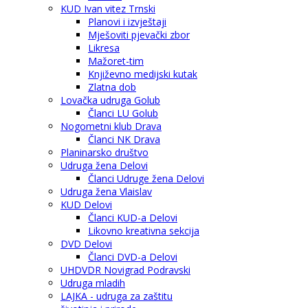
KUD Ivan vitez Trnski
Planovi i izvještaji
Mješoviti pjevački zbor
Likresa
Mažoret-tim
Književno medijski kutak
Zlatna dob
Lovačka udruga Golub
Članci LU Golub
Nogometni klub Drava
Članci NK Drava
Planinarsko društvo
Udruga žena Delovi
Članci Udruge žena Delovi
Udruga žena Vlaislav
KUD Delovi
Članci KUD-a Delovi
Likovno kreativna sekcija
DVD Delovi
Članci DVD-a Delovi
UHDVDR Novigrad Podravski
Udruga mladih
LAJKA - udruga za zaštitu