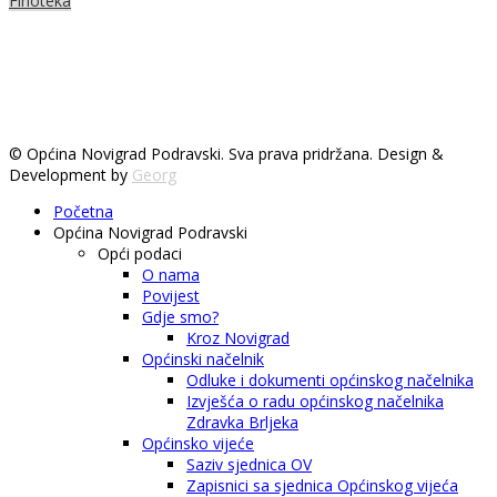
Finoteka
© Općina Novigrad Podravski. Sva prava pridržana. Design &
Development by
Georg
Početna
Općina Novigrad Podravski
Opći podaci
O nama
Povijest
Gdje smo?
Kroz Novigrad
Općinski načelnik
Odluke i dokumenti općinskog načelnika
Izvješća o radu općinskog načelnika
Zdravka Brljeka
Općinsko vijeće
Saziv sjednica OV
Zapisnici sa sjednica Općinskog vijeća