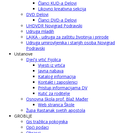
Članci KUD-a Delovi
Likovno kreativna sekcija
DVD Delovi
Članci DVD-a Delovi
UHDVDR Novigrad Podravski
Udruga mladih
LAJKA - udruga za zaštitu životinja i prirode
Udruga umirovljenika i starijih osoba Novigrad
Podravski
Ustanove
Dječji vrtić Fijolica
Vijesti iz vrtića
Javna nabava
Katalog informacija
Kontakt i zaposlenici
Pristup informacijama DV
Kutić za roditelje
Osnovna škola prof. Blaž Mađer
Web stranica Škole
Župa Rastanak svetih apostola
GROBLJE
Gis tražilica pokojnika
Opći podaci
Obrasci