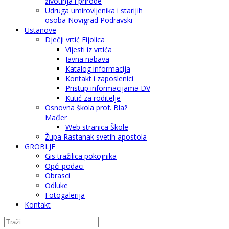
životinja i prirode
Udruga umirovljenika i starijih
osoba Novigrad Podravski
Ustanove
Dječji vrtić Fijolica
Vijesti iz vrtića
Javna nabava
Katalog informacija
Kontakt i zaposlenici
Pristup informacijama DV
Kutić za roditelje
Osnovna škola prof. Blaž
Mađer
Web stranica Škole
Župa Rastanak svetih apostola
GROBLJE
Gis tražilica pokojnika
Opći podaci
Obrasci
Odluke
Fotogalerija
Kontakt