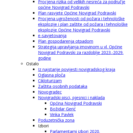
Procjena rizika od velikih nesreća za područje
općine Novigrad Podravski
Plan rasvjete Općine Novigrad Podravski
Procjena ugroženosti od požara i tehnološke
eksplozije i plan zaštite od požara i tehnološke
eksplozije Općine Novigrad Podravski
e-savjetovanja
Plan gospodarenja otpadom
Strategija upravljanja imovinom u vl. Općine
Novigrad Podravski za razdoblje 2023.-2029.
godine
Ostalo
Iz najstarije povijesti novigradskog kraja
Oglasna ploča
Cikloturizam
Zaštita osobnih podataka
Novogradec
Novigradski pisci, pjesnici i naklada
Općina Novigrad Podravski
Božidar Gerić
Vinka Pavlek
Poduzetnička zona
Izbori
Parlamentarni izbori 2020.