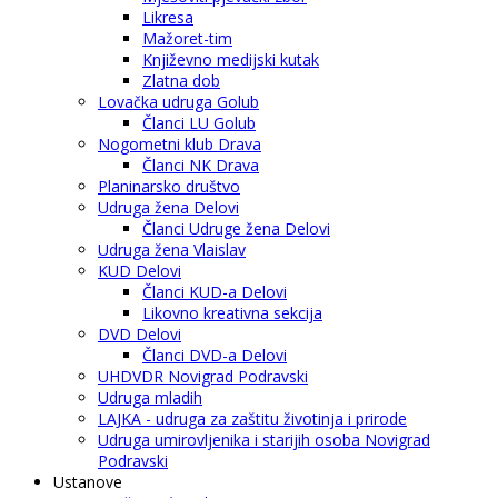
Likresa
Mažoret-tim
Književno medijski kutak
Zlatna dob
Lovačka udruga Golub
Članci LU Golub
Nogometni klub Drava
Članci NK Drava
Planinarsko društvo
Udruga žena Delovi
Članci Udruge žena Delovi
Udruga žena Vlaislav
KUD Delovi
Članci KUD-a Delovi
Likovno kreativna sekcija
DVD Delovi
Članci DVD-a Delovi
UHDVDR Novigrad Podravski
Udruga mladih
LAJKA - udruga za zaštitu životinja i prirode
Udruga umirovljenika i starijih osoba Novigrad
Podravski
Ustanove