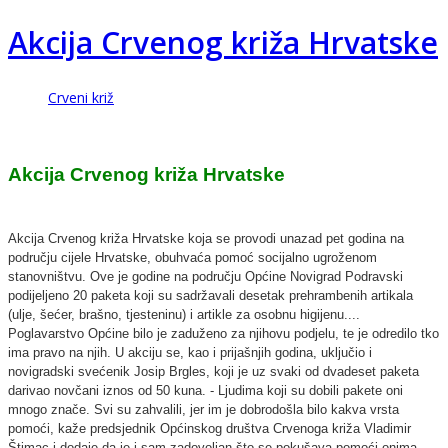
Akcija Crvenog križa Hrvatske
Crveni križ
Akcija Crvenog križa Hrvatske
Akcija Crvenog križa Hrvatske koja se provodi unazad pet godina na
području cijele Hrvatske, obuhvaća pomoć socijalno ugroženom
stanovništvu. Ove je godine na području Općine Novigrad Podravski
podijeljeno 20 paketa koji su sadržavali desetak prehrambenih artikala
(ulje, šećer, brašno, tjesteninu) i artikle za osobnu higijenu....
Poglavarstvo Općine bilo je zaduženo za njihovu podjelu, te je odredilo tko
ima pravo na njih. U akciju se, kao i prijašnjih godina, uključio i
novigradski svećenik Josip Brgles, koji je uz svaki od dvadeset paketa
darivao novčani iznos od 50 kuna. - Ljudima koji su dobili pakete oni
mnogo znače. Svi su zahvalili, jer im je dobrodošla bilo kakva vrsta
pomoći, kaže predsjednik Općinskog društva Crvenoga križa Vladimir
Štimac i dodaje da je i sam zadovoljan što se pokušava pomoći onima