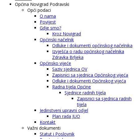
Općina Novigrad Podravski
Opći podaci
O nama
Povijest
Gdje smo?
Kroz Novigrad
Općinski načelnik
Odluke i dokumenti općinskog načelnika
Izvješća o radu općinskog načelnika
Zdravka Brljeka
Općinsko vijeće
Saziv sjednica OV
Zapisnici sa sjednica Općinskog vijeća
Odluke i dokumenti Općinskog vijeća
Radna tijela Općine
Sjednice radnih tijela
Zapisnici sa sjednica radnih
tijela
Jedinstveni upravni odjel
Plan rada JUO
Kontakt
Važni dokumenti
Statut i Poslovnik