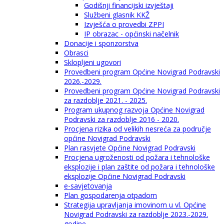
Godišnji financijski izvještaji
Službeni glasnik KKŽ
Izvješća o provedbi ZPPI
IP obrazac - općinski načelnik
Donacije i sponzorstva
Obrasci
Sklopljeni ugovori
Provedbeni program Općine Novigrad Podravski
2026.-2029.
Provedbeni program Općine Novigrad Podravski
za razdoblje 2021. - 2025.
Program ukupnog razvoja Općine Novigrad
Podravski za razdoblje 2016 - 2020.
Procjena rizika od velikih nesreća za područje
općine Novigrad Podravski
Plan rasvjete Općine Novigrad Podravski
Procjena ugroženosti od požara i tehnološke
eksplozije i plan zaštite od požara i tehnološke
eksplozije Općine Novigrad Podravski
e-savjetovanja
Plan gospodarenja otpadom
Strategija upravljanja imovinom u vl. Općine
Novigrad Podravski za razdoblje 2023.-2029.
godine