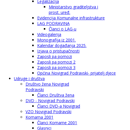
Legalizacija
Ministarstvo graditeljstva i
prost. uređ.
Evidencija Komunalne infrastrukture
LAG PODRAVINA
Članci o LAG-u
Videogalerija
Monografija iz 2001.
Kalendar događanja 2025.
Izjava o pristupačnosti
Zaposli pa pomozi
Zaposli pa pomozi 2
Zaposli pa pomozi 3
Općina Novigrad Podravski- prijatelj djece
Udruge i društva
Društvo žena Novigrad
Podravski
Članci Društva žena
DVD - Novigrad Podravski
Članci DVD-a Novigrad
VZO Novigrad Podravski
Komarna 2001
Članci Komarne 2001
Glasnici