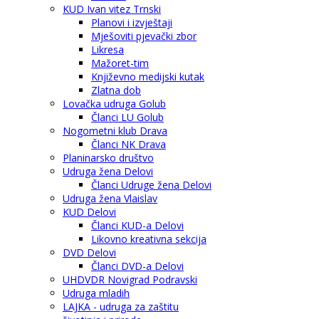
KUD Ivan vitez Trnski
Planovi i izvještaji
Mješoviti pjevački zbor
Likresa
Mažoret-tim
Književno medijski kutak
Zlatna dob
Lovačka udruga Golub
Članci LU Golub
Nogometni klub Drava
Članci NK Drava
Planinarsko društvo
Udruga žena Delovi
Članci Udruge žena Delovi
Udruga žena Vlaislav
KUD Delovi
Članci KUD-a Delovi
Likovno kreativna sekcija
DVD Delovi
Članci DVD-a Delovi
UHDVDR Novigrad Podravski
Udruga mladih
LAJKA - udruga za zaštitu