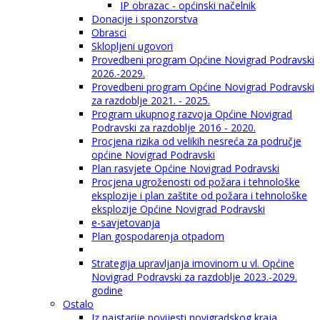
IP obrazac - općinski načelnik
Donacije i sponzorstva
Obrasci
Sklopljeni ugovori
Provedbeni program Općine Novigrad Podravski
2026.-2029.
Provedbeni program Općine Novigrad Podravski
za razdoblje 2021. - 2025.
Program ukupnog razvoja Općine Novigrad
Podravski za razdoblje 2016 - 2020.
Procjena rizika od velikih nesreća za područje
općine Novigrad Podravski
Plan rasvjete Općine Novigrad Podravski
Procjena ugroženosti od požara i tehnološke
eksplozije i plan zaštite od požara i tehnološke
eksplozije Općine Novigrad Podravski
e-savjetovanja
Plan gospodarenja otpadom
Strategija upravljanja imovinom u vl. Općine
Novigrad Podravski za razdoblje 2023.-2029.
godine
Ostalo
Iz najstarije povijesti novigradskog kraja