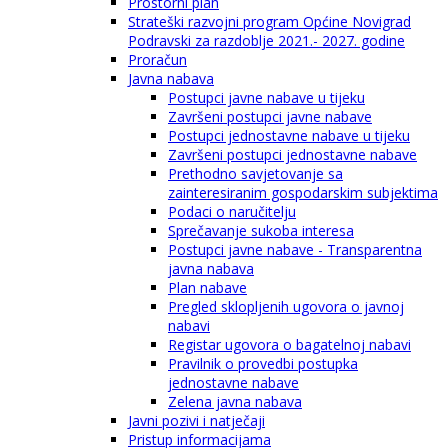
Prostorni plan
Strateški razvojni program Općine Novigrad
Podravski za razdoblje 2021.- 2027. godine
Proračun
Javna nabava
Postupci javne nabave u tijeku
Završeni postupci javne nabave
Postupci jednostavne nabave u tijeku
Završeni postupci jednostavne nabave
Prethodno savjetovanje sa
zainteresiranim gospodarskim subjektima
Podaci o naručitelju
Sprečavanje sukoba interesa
Postupci javne nabave - Transparentna
javna nabava
Plan nabave
Pregled sklopljenih ugovora o javnoj
nabavi
Registar ugovora o bagatelnoj nabavi
Pravilnik o provedbi postupka
jednostavne nabave
Zelena javna nabava
Javni pozivi i natječaji
Pristup informacijama