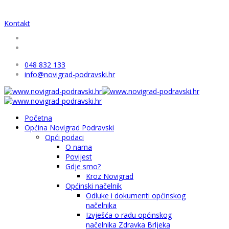
Kontakt
048 832 133
info@novigrad-podravski.hr
Početna
Općina Novigrad Podravski
Opći podaci
O nama
Povijest
Gdje smo?
Kroz Novigrad
Općinski načelnik
Odluke i dokumenti općinskog
načelnika
Izvješća o radu općinskog
načelnika Zdravka Brljeka