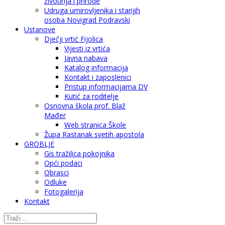
životinja i prirode
Udruga umirovljenika i starijih
osoba Novigrad Podravski
Ustanove
Dječji vrtić Fijolica
Vijesti iz vrtića
Javna nabava
Katalog informacija
Kontakt i zaposlenici
Pristup informacijama DV
Kutić za roditelje
Osnovna škola prof. Blaž
Mađer
Web stranica Škole
Župa Rastanak svetih apostola
GROBLJE
Gis tražilica pokojnika
Opći podaci
Obrasci
Odluke
Fotogalerija
Kontakt