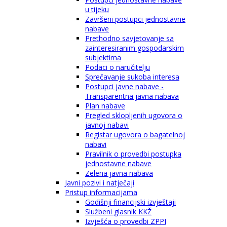
u tijeku
Završeni postupci jednostavne
nabave
Prethodno savjetovanje sa
zainteresiranim gospodarskim
subjektima
Podaci o naručitelju
Sprečavanje sukoba interesa
Postupci javne nabave -
Transparentna javna nabava
Plan nabave
Pregled sklopljenih ugovora o
javnoj nabavi
Registar ugovora o bagatelnoj
nabavi
Pravilnik o provedbi postupka
jednostavne nabave
Zelena javna nabava
Javni pozivi i natječaji
Pristup informacijama
Godišnji financijski izvještaji
Službeni glasnik KKŽ
Izvješća o provedbi ZPPI