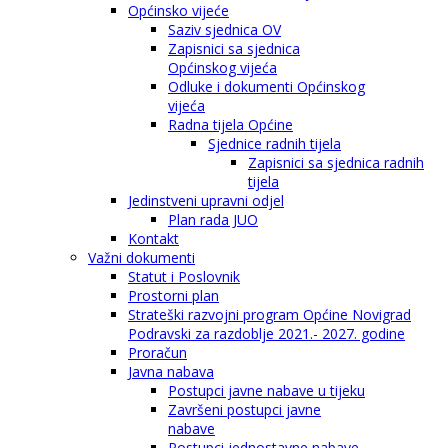
Općinsko vijeće
Saziv sjednica OV
Zapisnici sa sjednica
Općinskog vijeća
Odluke i dokumenti Općinskog
vijeća
Radna tijela Općine
Sjednice radnih tijela
Zapisnici sa sjednica radnih
tijela
Jedinstveni upravni odjel
Plan rada JUO
Kontakt
Važni dokumenti
Statut i Poslovnik
Prostorni plan
Strateški razvojni program Općine Novigrad
Podravski za razdoblje 2021.- 2027. godine
Proračun
Javna nabava
Postupci javne nabave u tijeku
Završeni postupci javne
nabave
Postupci jednostavne nabave