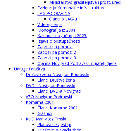
Ministarstvo graditeljstva i prost. uređ.
Evidencija Komunalne infrastrukture
LAG PODRAVINA
Članci o LAG-u
Videogalerija
Monografija iz 2001.
Kalendar događanja 2025.
Izjava o pristupačnosti
Zaposli pa pomozi
Zaposli pa pomozi 2
Zaposli pa pomozi 3
Općina Novigrad Podravski- prijatelj djece
Udruge i društva
Društvo žena Novigrad Podravski
Članci Društva žena
DVD - Novigrad Podravski
Članci DVD-a Novigrad
VZO Novigrad Podravski
Komarna 2001
Članci Komarne 2001
Glasnici
KUD Ivan vitez Trnski
Planovi i izvještaji
Mješoviti pjevački zbor