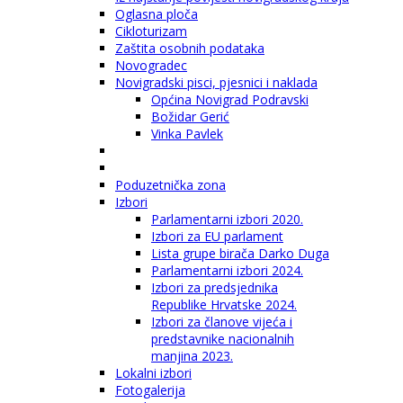
Oglasna ploča
Cikloturizam
Zaštita osobnih podataka
Novogradec
Novigradski pisci, pjesnici i naklada
Općina Novigrad Podravski
Božidar Gerić
Vinka Pavlek
Poduzetnička zona
Izbori
Parlamentarni izbori 2020.
Izbori za EU parlament
Lista grupe birača Darko Duga
Parlamentarni izbori 2024.
Izbori za predsjednika
Republike Hrvatske 2024.
Izbori za članove vijeća i
predstavnike nacionalnih
manjina 2023.
Lokalni izbori
Fotogalerija