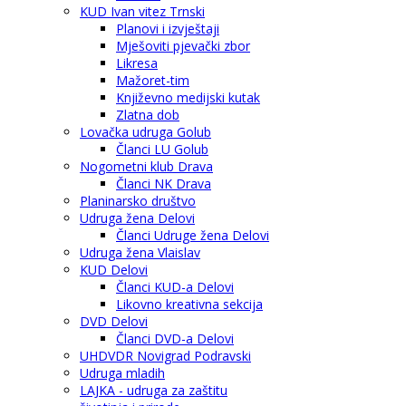
KUD Ivan vitez Trnski
Planovi i izvještaji
Mješoviti pjevački zbor
Likresa
Mažoret-tim
Književno medijski kutak
Zlatna dob
Lovačka udruga Golub
Članci LU Golub
Nogometni klub Drava
Članci NK Drava
Planinarsko društvo
Udruga žena Delovi
Članci Udruge žena Delovi
Udruga žena Vlaislav
KUD Delovi
Članci KUD-a Delovi
Likovno kreativna sekcija
DVD Delovi
Članci DVD-a Delovi
UHDVDR Novigrad Podravski
Udruga mladih
LAJKA - udruga za zaštitu