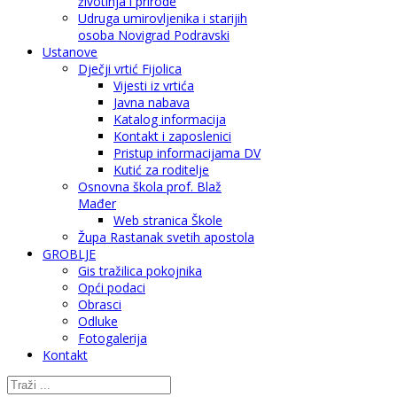
životinja i prirode
Udruga umirovljenika i starijih
osoba Novigrad Podravski
Ustanove
Dječji vrtić Fijolica
Vijesti iz vrtića
Javna nabava
Katalog informacija
Kontakt i zaposlenici
Pristup informacijama DV
Kutić za roditelje
Osnovna škola prof. Blaž
Mađer
Web stranica Škole
Župa Rastanak svetih apostola
GROBLJE
Gis tražilica pokojnika
Opći podaci
Obrasci
Odluke
Fotogalerija
Kontakt