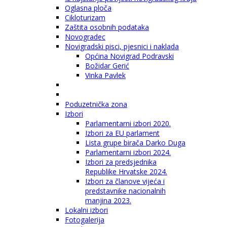
Oglasna ploča
Cikloturizam
Zaštita osobnih podataka
Novogradec
Novigradski pisci, pjesnici i naklada
Općina Novigrad Podravski
Božidar Gerić
Vinka Pavlek
Poduzetnička zona
Izbori
Parlamentarni izbori 2020.
Izbori za EU parlament
Lista grupe birača Darko Duga
Parlamentarni izbori 2024.
Izbori za predsjednika
Republike Hrvatske 2024.
Izbori za članove vijeća i
predstavnike nacionalnih
manjina 2023.
Lokalni izbori
Fotogalerija