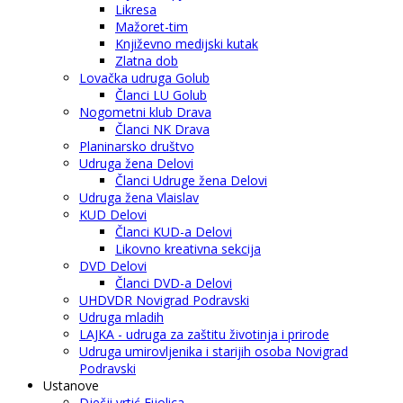
Likresa
Mažoret-tim
Književno medijski kutak
Zlatna dob
Lovačka udruga Golub
Članci LU Golub
Nogometni klub Drava
Članci NK Drava
Planinarsko društvo
Udruga žena Delovi
Članci Udruge žena Delovi
Udruga žena Vlaislav
KUD Delovi
Članci KUD-a Delovi
Likovno kreativna sekcija
DVD Delovi
Članci DVD-a Delovi
UHDVDR Novigrad Podravski
Udruga mladih
LAJKA - udruga za zaštitu životinja i prirode
Udruga umirovljenika i starijih osoba Novigrad
Podravski
Ustanove
Dječji vrtić Fijolica