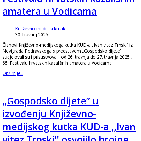
amatera u Vodicama
Književno medijski kutak
30 Travanj 2025
Članovi Književno-medijskoga kutka KUD-a „Ivan vitez Trnski” iz
Novigrada Podravskoga s predstavom „Gospodsko dijeteˮ
sudjelovali su i prisustvovali, od 26. travnja do 27. travnja 2025.,
65. Festivalu hrvatskih kazališnih amatera u Vodicama.
Opširnije...
„Gospodsko dijete” u
izvođenju Književno-
medijskog kutka KUD-a ,,Ivan
vitez Trnski'' osvojilo brojne