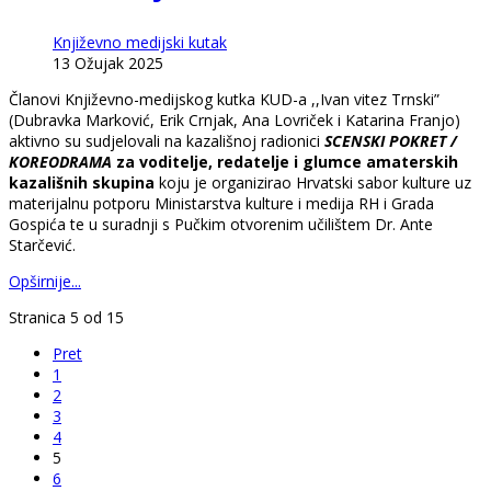
Književno medijski kutak
13 Ožujak 2025
Članovi Književno-medijskog kutka KUD-a ,,Ivan vitez Trnski”
(Dubravka Marković, Erik Crnjak, Ana Lovriček i Katarina Franjo)
aktivno su sudjelovali na kazališnoj radionici
SCENSKI POKRET /
KOREODRAMA
za voditelje, redatelje i glumce amaterskih
kazališnih skupina
koju je organizirao Hrvatski sabor kulture uz
materijalnu potporu Ministarstva kulture i medija RH i Grada
Gospića te u suradnji s Pučkim otvorenim učilištem Dr. Ante
Starčević.
Opširnije...
Stranica 5 od 15
Pret
1
2
3
4
5
6