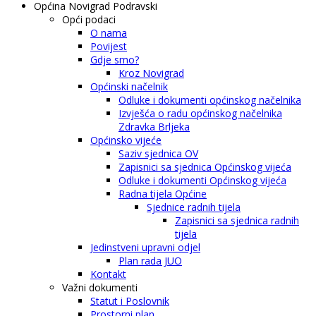
Općina Novigrad Podravski
Opći podaci
O nama
Povijest
Gdje smo?
Kroz Novigrad
Općinski načelnik
Odluke i dokumenti općinskog načelnika
Izvješća o radu općinskog načelnika
Zdravka Brljeka
Općinsko vijeće
Saziv sjednica OV
Zapisnici sa sjednica Općinskog vijeća
Odluke i dokumenti Općinskog vijeća
Radna tijela Općine
Sjednice radnih tijela
Zapisnici sa sjednica radnih
tijela
Jedinstveni upravni odjel
Plan rada JUO
Kontakt
Važni dokumenti
Statut i Poslovnik
Prostorni plan