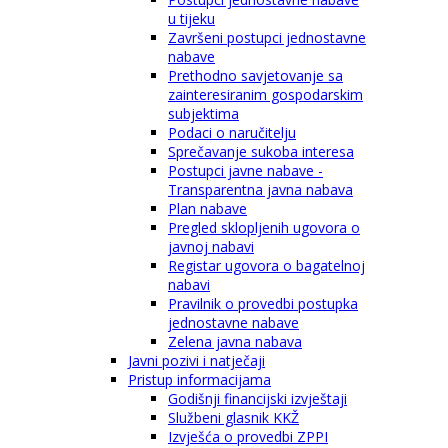
u tijeku
Završeni postupci jednostavne
nabave
Prethodno savjetovanje sa
zainteresiranim gospodarskim
subjektima
Podaci o naručitelju
Sprečavanje sukoba interesa
Postupci javne nabave -
Transparentna javna nabava
Plan nabave
Pregled sklopljenih ugovora o
javnoj nabavi
Registar ugovora o bagatelnoj
nabavi
Pravilnik o provedbi postupka
jednostavne nabave
Zelena javna nabava
Javni pozivi i natječaji
Pristup informacijama
Godišnji financijski izvještaji
Službeni glasnik KKŽ
Izvješća o provedbi ZPPI