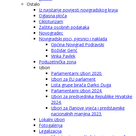
Ostalo
Iz najstarije povijesti novigradskog kraja
Oglasna ploča
Cikloturizam
Zaštita osobnih podataka
Novogradec
Novigradski pisci, pjesnici i naklada
Općina Novigrad Podravski
Božidar Gerić
Vinka Pavlek
Poduzetnička zona
Izbori
Parlamentarni izbori 2020.
Izbori za EU parlament
Lista grupe birača Darko Duga
Parlamentarni izbori 2024.
Izbori za predsjednika Republike Hrvatske
2024.
Izbori za članove vijeća i predstavnike
nacionalnih manjina 2023.
Lokalni izbori
Fotogalerija
Legalizacija