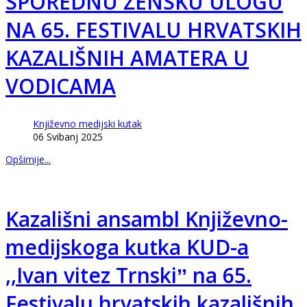
SPOREDNU ŽENSKU ULOGU
NA 65. FESTIVALU HRVATSKIH
KAZALIŠNIH AMATERA U
VODICAMA
Književno medijski kutak
06 Svibanj 2025
Opširnije...
Kazališni ansambl Književno-
medijskoga kutka KUD-a
,,Ivan vitez Trnskiˮ na 65.
Festivalu hrvatskih kazališnih