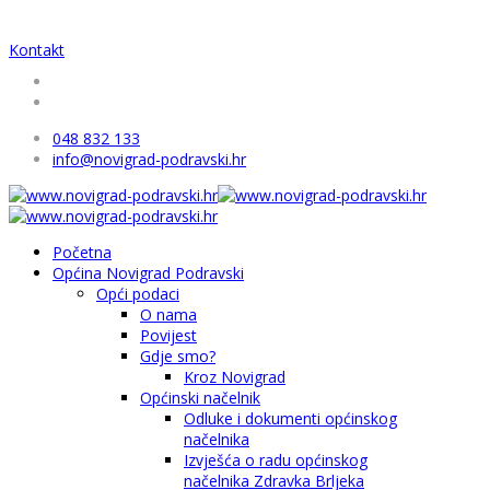
Kontakt
048 832 133
info@novigrad-podravski.hr
Početna
Općina Novigrad Podravski
Opći podaci
O nama
Povijest
Gdje smo?
Kroz Novigrad
Općinski načelnik
Odluke i dokumenti općinskog
načelnika
Izvješća o radu općinskog
načelnika Zdravka Brljeka