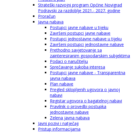
Strateški razvojni program Općine Novigrad
Podravski za razdoblje 2021.- 2027. godine
Proračun
Javna nabava
Postupci javne nabave u tijeku
Završeni postupci javne nabave
Postupci jednostavne nabave u tijeku
Završeni postupci jednostavne nabave
Prethodno savjetovanje sa
zainteresiranim gospodarskim subjektima
Podaci o naručitelju
Sprečavanje sukoba interesa
Postupci javne nabave - Transparentna
javna nabava
Plan nabave
Pregled sklopljenih ugovora o javnoj
nabavi
Registar ugovora o bagatelnoj nabavi
Pravilnik o provedbi postupka
jednostavne nabave
Zelena javna nabava
Javni pozivi i natječaji
Pristup informacijama