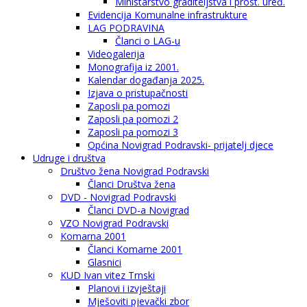
Ministarstvo graditeljstva i prost. uređ.
Evidencija Komunalne infrastrukture
LAG PODRAVINA
Članci o LAG-u
Videogalerija
Monografija iz 2001.
Kalendar događanja 2025.
Izjava o pristupačnosti
Zaposli pa pomozi
Zaposli pa pomozi 2
Zaposli pa pomozi 3
Općina Novigrad Podravski- prijatelj djece
Udruge i društva
Društvo žena Novigrad Podravski
Članci Društva žena
DVD - Novigrad Podravski
Članci DVD-a Novigrad
VZO Novigrad Podravski
Komarna 2001
Članci Komarne 2001
Glasnici
KUD Ivan vitez Trnski
Planovi i izvještaji
Mješoviti pjevački zbor