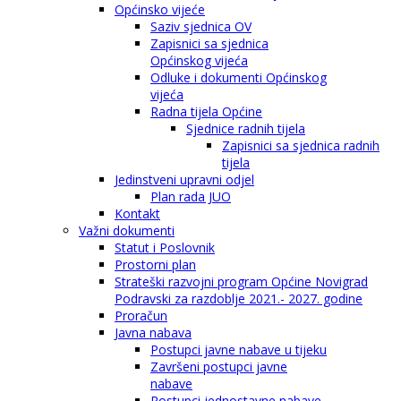
Općinsko vijeće
Saziv sjednica OV
Zapisnici sa sjednica
Općinskog vijeća
Odluke i dokumenti Općinskog
vijeća
Radna tijela Općine
Sjednice radnih tijela
Zapisnici sa sjednica radnih
tijela
Jedinstveni upravni odjel
Plan rada JUO
Kontakt
Važni dokumenti
Statut i Poslovnik
Prostorni plan
Strateški razvojni program Općine Novigrad
Podravski za razdoblje 2021.- 2027. godine
Proračun
Javna nabava
Postupci javne nabave u tijeku
Završeni postupci javne
nabave
Postupci jednostavne nabave