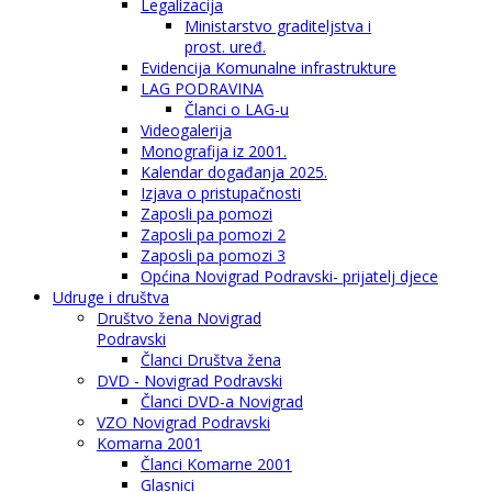
Legalizacija
Ministarstvo graditeljstva i
prost. uređ.
Evidencija Komunalne infrastrukture
LAG PODRAVINA
Članci o LAG-u
Videogalerija
Monografija iz 2001.
Kalendar događanja 2025.
Izjava o pristupačnosti
Zaposli pa pomozi
Zaposli pa pomozi 2
Zaposli pa pomozi 3
Općina Novigrad Podravski- prijatelj djece
Udruge i društva
Društvo žena Novigrad
Podravski
Članci Društva žena
DVD - Novigrad Podravski
Članci DVD-a Novigrad
VZO Novigrad Podravski
Komarna 2001
Članci Komarne 2001
Glasnici