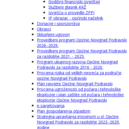
Godišnji financijski izvještaji
Službeni glasnik KKŽ
Izvješća o provedbi ZPPI
IP obrazac - općinski načelnik
Donacije i sponzorstva
Obrasci
Sklopljeni ugovori
Provedbeni program Općine Novigrad Podravski
2026.-2029.
Provedbeni program Općine Novigrad Podravski
za razdoblje 2021. - 2025.
Program ukupnog razvoja Općine Novigrad
Podravski za razdoblje 2016 - 2020.
Procjena rizika od velikih nesreća za područje
općine Novigrad Podravski
Plan rasvjete Općine Novigrad Podravski
Procjena ugroženosti od požara i tehnološke
eksplozije i plan zaštite od požara i tehnološke
eksplozije Općine Novigrad Podravski
e-savjetovanja
Plan gospodarenja otpadom
Strategija upravljanja imovinom u vl. Općine
Novigrad Podravski za razdoblje 2023.-2029.
godine