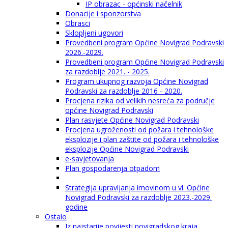
IP obrazac - općinski načelnik
Donacije i sponzorstva
Obrasci
Sklopljeni ugovori
Provedbeni program Općine Novigrad Podravski
2026.-2029.
Provedbeni program Općine Novigrad Podravski
za razdoblje 2021. - 2025.
Program ukupnog razvoja Općine Novigrad
Podravski za razdoblje 2016 - 2020.
Procjena rizika od velikih nesreća za područje
općine Novigrad Podravski
Plan rasvjete Općine Novigrad Podravski
Procjena ugroženosti od požara i tehnološke
eksplozije i plan zaštite od požara i tehnološke
eksplozije Općine Novigrad Podravski
e-savjetovanja
Plan gospodarenja otpadom
Strategija upravljanja imovinom u vl. Općine
Novigrad Podravski za razdoblje 2023.-2029.
godine
Ostalo
Iz najstarije povijesti novigradskog kraja