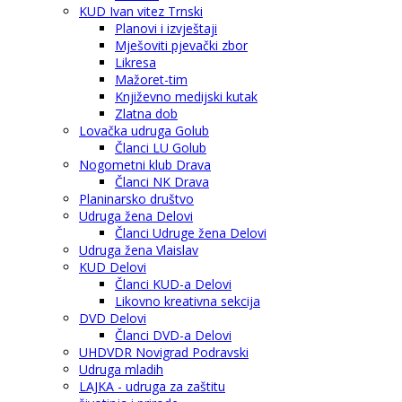
KUD Ivan vitez Trnski
Planovi i izvještaji
Mješoviti pjevački zbor
Likresa
Mažoret-tim
Književno medijski kutak
Zlatna dob
Lovačka udruga Golub
Članci LU Golub
Nogometni klub Drava
Članci NK Drava
Planinarsko društvo
Udruga žena Delovi
Članci Udruge žena Delovi
Udruga žena Vlaislav
KUD Delovi
Članci KUD-a Delovi
Likovno kreativna sekcija
DVD Delovi
Članci DVD-a Delovi
UHDVDR Novigrad Podravski
Udruga mladih
LAJKA - udruga za zaštitu