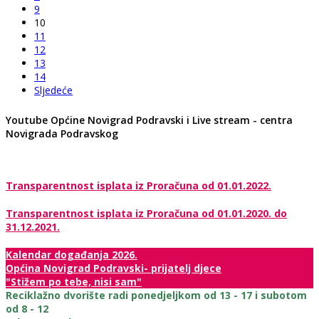
9
10
11
12
13
14
Sljedeće
Youtube Općine Novigrad Podravski i Live stream - centra
Novigrada Podravskog
Transparentnost isplata iz Proračuna od 01.01.2022.
Transparentnost isplata iz Proračuna od 01.01.2020. do
31.12.2021.
Kalendar događanja 2026.
Općina Novigrad Podravski- prijatelj djece
"Stižem po tebe, nisi sam"
Reciklažno dvorište radi ponedjeljkom od 13 - 17 i subotom
od 8 - 12