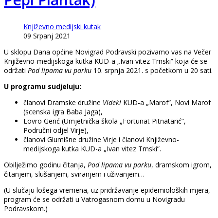
Književno medijski kutak
09 Srpanj 2021
U sklopu Dana općine Novigrad Podravski pozivamo vas na Večer
Književno-medijskoga kutka KUD-a „Ivan vitez Trnski” koja će se
održati
Pod lipama vu parku
10. srpnja 2021. s početkom u 20 sati.
U programu sudjeluju:
članovi Dramske družine
Videki
KUD-a „Marof”, Novi Marof
(scenska igra Baba Jaga),
Lovro Gerić (Umjetnička škola „Fortunat Pitnatarić”,
Područni odjel Virje),
članovi Glumišne družine Virje i članovi Književno-
medijskoga kutka KUD-a „Ivan vitez Trnski”.
Obilježimo godinu čitanja,
Pod lipama vu parku
, dramskom igrom,
čitanjem, slušanjem, sviranjem i uživanjem…
(U slučaju lošega vremena, uz pridržavanje epidemioloških mjera,
program će se održati u Vatrogasnom domu u Novigradu
Podravskom.)