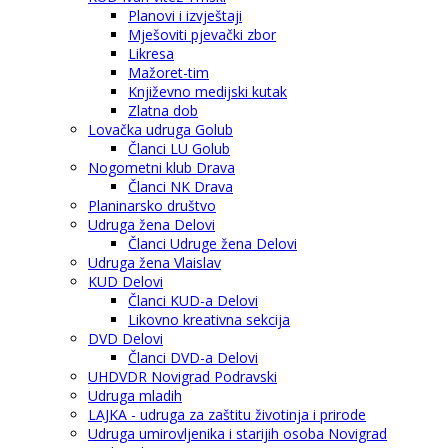
Planovi i izvještaji
Mješoviti pjevački zbor
Likresa
Mažoret-tim
Književno medijski kutak
Zlatna dob
Lovačka udruga Golub
Članci LU Golub
Nogometni klub Drava
Članci NK Drava
Planinarsko društvo
Udruga žena Delovi
Članci Udruge žena Delovi
Udruga žena Vlaislav
KUD Delovi
Članci KUD-a Delovi
Likovno kreativna sekcija
DVD Delovi
Članci DVD-a Delovi
UHDVDR Novigrad Podravski
Udruga mladih
LAJKA - udruga za zaštitu životinja i prirode
Udruga umirovljenika i starijih osoba Novigrad