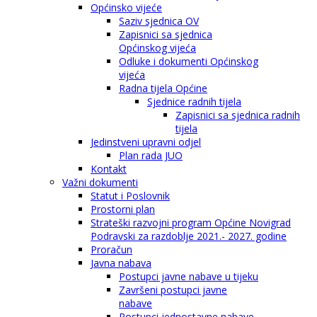
Općinsko vijeće
Saziv sjednica OV
Zapisnici sa sjednica
Općinskog vijeća
Odluke i dokumenti Općinskog
vijeća
Radna tijela Općine
Sjednice radnih tijela
Zapisnici sa sjednica radnih
tijela
Jedinstveni upravni odjel
Plan rada JUO
Kontakt
Važni dokumenti
Statut i Poslovnik
Prostorni plan
Strateški razvojni program Općine Novigrad
Podravski za razdoblje 2021.- 2027. godine
Proračun
Javna nabava
Postupci javne nabave u tijeku
Završeni postupci javne
nabave
Postupci jednostavne nabave