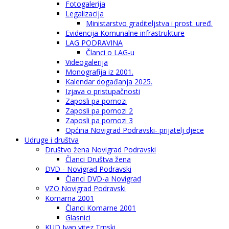
Fotogalerija
Legalizacija
Ministarstvo graditeljstva i prost. uređ.
Evidencija Komunalne infrastrukture
LAG PODRAVINA
Članci o LAG-u
Videogalerija
Monografija iz 2001.
Kalendar događanja 2025.
Izjava o pristupačnosti
Zaposli pa pomozi
Zaposli pa pomozi 2
Zaposli pa pomozi 3
Općina Novigrad Podravski- prijatelj djece
Udruge i društva
Društvo žena Novigrad Podravski
Članci Društva žena
DVD - Novigrad Podravski
Članci DVD-a Novigrad
VZO Novigrad Podravski
Komarna 2001
Članci Komarne 2001
Glasnici
KUD Ivan vitez Trnski