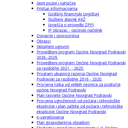
Javni pozivi i natječaji
Pristup informacijama
Godišnji financijski izvještaji
Službeni glasnik KKŽ
Izvješća o provedbi ZPPI
IP obrazac - općinski načelnik
Donacije i sponzorstva
Obrasci
Sklopljeni ugovori
Provedbeni program Općine Novigrad Podravski
2026.-2029.
Provedbeni program Općine Novigrad Podravski
za razdoblje 2021. - 2025.
Program ukupnog razvoja Općine Novigrad
Podravski za razdoblje 2016 - 2020.
Procjena rizika od velikih nesreća za područje
općine Novigrad Podravski
Plan rasvjete Općine Novigrad Podravski
Procjena ugroženosti od požara i tehnološke
eksplozije i plan zaštite od požara i tehnološke
eksplozije Općine Novigrad Podravski
e-savjetovanja
Plan gospodarenja otpadom
Strategija upravljanja imovinom u vl. Općine