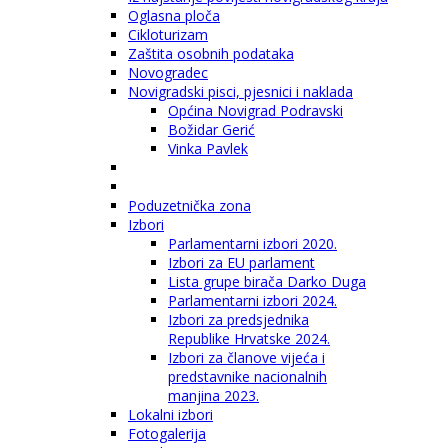
Oglasna ploča
Cikloturizam
Zaštita osobnih podataka
Novogradec
Novigradski pisci, pjesnici i naklada
Općina Novigrad Podravski
Božidar Gerić
Vinka Pavlek
Poduzetnička zona
Izbori
Parlamentarni izbori 2020.
Izbori za EU parlament
Lista grupe birača Darko Duga
Parlamentarni izbori 2024.
Izbori za predsjednika
Republike Hrvatske 2024.
Izbori za članove vijeća i
predstavnike nacionalnih
manjina 2023.
Lokalni izbori
Fotogalerija