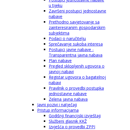
u tijeku
Završeni postupci jednostavne
nabave
Prethodno savjetovanje sa
zainteresiranim gospodarskim
subjektima
Podaci o naručitelju
Sprečavanje sukoba interesa
Postupci javne nabave -
Transparentna javna nabava
Plan nabave
Pregled sklopljenih ugovora o
javnoj nabavi
Registar ugovora o bagatelnoj
nabavi
Pravilnik o provedbi postupka
jednostavne nabave
Zelena javna nabava
Javni pozivi i natječaji
Pristup informacijama
Godišnji financijski izvještaji
Službeni glasnik KKŽ
Izvješća o provedbi ZPPI