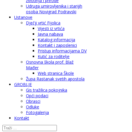
životinja i prirode
Udruga umirovljenika i starijih
osoba Novigrad Podravski
Ustanove
Dječji vrtić Fijolica
Vijesti iz vrtića
Javna nabava
Katalog informacija
Kontakt i zaposlenici
Pristup informacijama DV
Kutić za roditelje
Osnovna škola prof. Blaž
Mađer
Web stranica Škole
Župa Rastanak svetih apostola
GROBLJE
Gis tražilica pokojnika
Opći podaci
Obrasci
Odluke
Fotogalerija
Kontakt