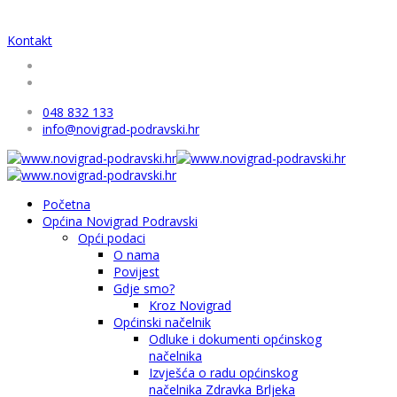
Kontakt
048 832 133
info@novigrad-podravski.hr
Početna
Općina Novigrad Podravski
Opći podaci
O nama
Povijest
Gdje smo?
Kroz Novigrad
Općinski načelnik
Odluke i dokumenti općinskog
načelnika
Izvješća o radu općinskog
načelnika Zdravka Brljeka