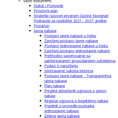
Važni dokumenti
Statut i Poslovnik
Prostorni plan
Strateški razvojni program Općine Novigrad
Podravski za razdoblje 2021.- 2027. godine
Proračun
Javna nabava
Postupci javne nabave u tijeku
Završeni postupci javne nabave
Postupci jednostavne nabave u tijeku
Završeni postupci jednostavne nabave
Prethodno savjetovanje sa
zainteresiranim gospodarskim subjektima
Podaci o naručitelju
Sprečavanje sukoba interesa
Postupci javne nabave - Transparentna
javna nabava
Plan nabave
Pregled sklopljenih ugovora o javnoj
nabavi
Registar ugovora o bagatelnoj nabavi
Pravilnik o provedbi postupka
jednostavne nabave
Zelena javna nabava