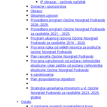
IP obrazac - općinski načelnik
Donacije i sponzorstva
Obrasci
Sklopljeni ugovori
Provedbeni program Općine Novigrad Podravski
2026.-2029.
Provedbeni program Općine Novigrad Podravski
za razdoblje 2021. - 2025.
Program ukupnog razvoja Općine Novigrad
Podravski za razdoblje 2016 - 2020.
Procjena rizika od velikih nesreća za područje
općine Novigrad Podravski
Plan rasvjete Općine Novigrad Podravski
Procjena ugroženosti od požara i tehnološke
eksplozije i plan zaštite od požara i tehnološke
eksplozije Općine Novigrad Podravski
e-savjetovanja
Plan gospodarenja otpadom
Strategija upravljanja imovinom u vl. Općine
Novigrad Podravski za razdoblje 2023.-2029.
godine
Ostalo
Iz najstarije povijesti novigradskog kraja