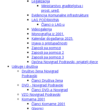
Legalizacija
Ministarstvo graditeljstva i
prost. uređ.
Evidencija Komunalne infrastrukture
LAG PODRAVINA
Članci o LAG-u
Videogalerija
Monografija iz 2001.
Kalendar događanja 2025.
Izjava o pristupačnosti
Zaposli pa pomozi
Zaposli pa pomozi 2
Zaposli pa pomozi 3
Općina Novigrad Podravski- prijatelj djece
Udruge i društva
Društvo žena Novigrad
Podravski
Članci Društva žena
DVD - Novigrad Podravski
Članci DVD-a Novigrad
VZO Novigrad Podravski
Komarna 2001
Članci Komarne 2001
Glasnici