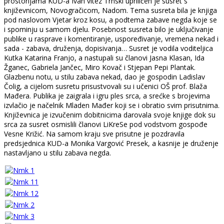
prostorijama KUD-a Ivan vitez Trnski upriličen je susret s
književnicom, Novogračicom, Nadom. Tema susreta bila je knjiga
pod naslovom Vjetar kroz kosu, a podtema zabave negda koje se
i spominju u samom djelu. Posebnost susreta bilo je uključivanje
publike u rasprave i komentiranje, uspoređivanje, vremena nekad i
sada - zabava, druženja, dopisivanja… Susret je vodila voditeljica
Kutka Katarina Franjo, a nastupali su članovi Jasna Klasan, Ida
Žganec, Gabriela Jančec, Miro Kovač i Stjepan Pepi Plantak.
Glazbenu notu, u stilu zabava nekad, dao je gospodin Ladislav
Čolig, a cijelom susretu prisustvovali su i učenici OŠ prof. Blaža
Mađera. Publika je zaigrala i igru ples srca, a srećke s brojevima
izvlačio je načelnik Mladen Mađer koji se i obratio svim prisutnima.
Književnica je izvučenim dobitnicima darovala svoje knjige dok su
srca za susret osmislili članovi LiKreSe pod vodstvom gospođe
Vesne Križić. Na samom kraju sve prisutne je pozdravila
predsjednica KUD-a Monika Vargović Presek, a kasnije je druženje
nastavljano u stilu zabava negda.