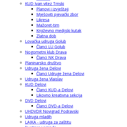
KUD Ivan vitez Trnski
Planovi i izvještaji
Mješoviti pjevački zbor
Likresa
Mažoret-tim
Književno medijski kutak
Zlatna dob
Lovačka udruga Golub
Članci LU Golub
Nogometni klub Drava
Članci NK Drava
Planinarsko društvo
Udruga žena Delovi
Članci Udruge žena Delovi
Udruga žena Vlaislav
KUD Delovi
Članci KUD-a Delovi
Likovno kreativna sekcija
DVD Delovi
Članci DVD-a Delovi
UHDVDR Novigrad Podravski
Udruga mladih
LAJKA - udruga za zaštitu