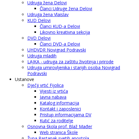
Udruga žena Delovi
Članci Udruge žena Delovi
Udruga žena Vlaislav
KUD Delovi
Članci KUD-a Delovi
Likovno kreativna sekcija
DVD Delovi
Članci DVD-a Delovi
UHDVDR Novigrad Podravski
Udruga mladih
LAJKA - udruga za zaštitu životinja i prirode
Udruga umirovljenika i starijih osoba Novigrad
Podravski
Ustanove
Dječji vrtić Fijolica
Vijesti iz vrtića
Javna nabava
Katalog informacija
Kontakt i zaposlenici
Pristup informacijama DV
Kutić za roditelje
Osnovna škola prof. Blaž Mađer
Web stranica Škole
Župa Rastanak svetih apostola