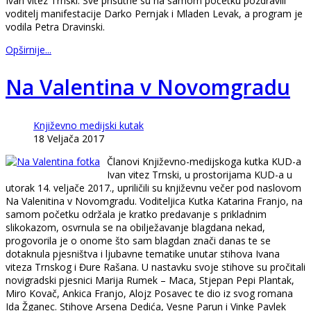
Ivan vitez Trnski. Sve prisutne su na samom početku pozdravili
voditelj manifestacije Darko Pernjak i Mladen Levak, a program je
vodila Petra Dravinski.
Opširnije...
Na Valentina v Novomgradu
Književno medijski kutak
18 Veljača 2017
Članovi Književno-medijskoga kutka KUD-a
Ivan vitez Trnski, u prostorijama KUD-a u
utorak 14. veljače 2017., upriličili su književnu večer pod naslovom
Na Valenitina v Novomgradu. Voditeljica Kutka Katarina Franjo, na
samom početku održala je kratko predavanje s prikladnim
slikokazom, osvrnula se na obilježavanje blagdana nekad,
progovorila je o onome što sam blagdan znači danas te se
dotaknula pjesništva i ljubavne tematike unutar stihova Ivana
viteza Trnskog i Đure Rašana. U nastavku svoje stihove su pročitali
novigradski pjesnici Marija Rumek – Maca, Stjepan Pepi Plantak,
Miro Kovač, Ankica Franjo, Alojz Posavec te dio iz svog romana
Ida Žganec. Stihove Arsena Dedića, Vesne Parun i Vinke Pavlek