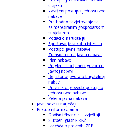
u tijeku
Završeni postupci jednostavne
nabave
Prethodno savjetovanje sa
zainteresiranim gospodarskim
subjektima
Podaci o naručitelju
Sprečavanje sukoba interesa
Postupci javne nabave -
Transparentna javna nabava
Plan nabave
Pregled sklopljenih ugovora o
javnoj nabavi
Registar ugovora o bagatelnoj
nabavi
Pravilnik o provedbi postupka
jednostavne nabave
Zelena javna nabava
Javni pozivi i natječaji
Pristup informacijama
Godišnji financijski izvještaji
Službeni glasnik KKŽ
Izvješća o provedbi ZPPI