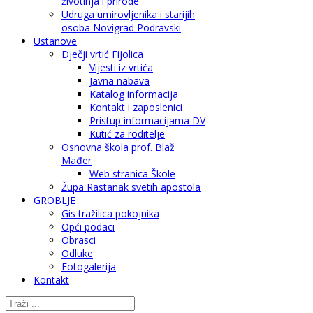
životinja i prirode
Udruga umirovljenika i starijih
osoba Novigrad Podravski
Ustanove
Dječji vrtić Fijolica
Vijesti iz vrtića
Javna nabava
Katalog informacija
Kontakt i zaposlenici
Pristup informacijama DV
Kutić za roditelje
Osnovna škola prof. Blaž
Mađer
Web stranica Škole
Župa Rastanak svetih apostola
GROBLJE
Gis tražilica pokojnika
Opći podaci
Obrasci
Odluke
Fotogalerija
Kontakt