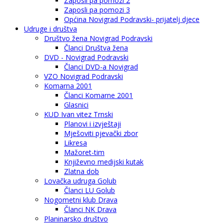
Zaposli pa pomozi 2
Zaposli pa pomozi 3
Općina Novigrad Podravski- prijatelj djece
Udruge i društva
Društvo žena Novigrad Podravski
Članci Društva žena
DVD - Novigrad Podravski
Članci DVD-a Novigrad
VZO Novigrad Podravski
Komarna 2001
Članci Komarne 2001
Glasnici
KUD Ivan vitez Trnski
Planovi i izvještaji
Mješoviti pjevački zbor
Likresa
Mažoret-tim
Književno medijski kutak
Zlatna dob
Lovačka udruga Golub
Članci LU Golub
Nogometni klub Drava
Članci NK Drava
Planinarsko društvo