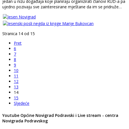
jedan u nizu događaja koje planiraju organizirati članovi KUD-a pa
ujedno pozivaju sve zainteresirane mještane da im se pridruže…
Stranica 14 od 15
Pret
6
7
8
9
10
11
12
13
14
15
Sljedeće
Youtube Općine Novigrad Podravski i Live stream - centra
Novigrada Podravskog