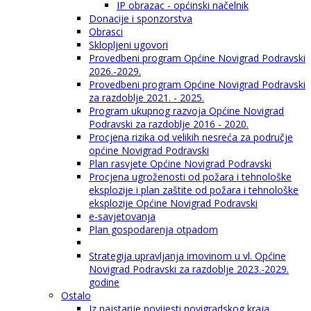
IP obrazac - općinski načelnik
Donacije i sponzorstva
Obrasci
Sklopljeni ugovori
Provedbeni program Općine Novigrad Podravski
2026.-2029.
Provedbeni program Općine Novigrad Podravski
za razdoblje 2021. - 2025.
Program ukupnog razvoja Općine Novigrad
Podravski za razdoblje 2016 - 2020.
Procjena rizika od velikih nesreća za područje
općine Novigrad Podravski
Plan rasvjete Općine Novigrad Podravski
Procjena ugroženosti od požara i tehnološke
eksplozije i plan zaštite od požara i tehnološke
eksplozije Općine Novigrad Podravski
e-savjetovanja
Plan gospodarenja otpadom
Strategija upravljanja imovinom u vl. Općine
Novigrad Podravski za razdoblje 2023.-2029.
godine
Ostalo
Iz najstarije povijesti novigradskog kraja