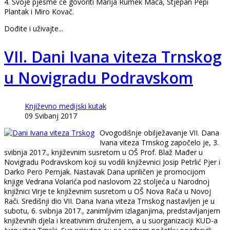
4. Svoje pjesme će govoriti Marija Rumek Maca, Stjepan Pepi
Plantak i Miro Kovač.
Dođite i uživajte...
VII. Dani Ivana viteza Trnskog
u Novigradu Podravskom
Književno medijski kutak
09 Svibanj 2017
Ovogodišnje obilježavanje VII. Dana
Ivana viteza Trnskog započelo je, 3.
svibnja 2017., književnim susretom u OŠ Prof. Blaž Mađer u
Novigradu Podravskom koji su vodili književnici Josip Petrlić Pjer i
Darko Pero Pernjak. Nastavak Dana upriličen je promocijom
knjige Vedrana Volarića pod naslovom 22 stoljeća u Narodnoj
knjižnici Virje te književnim susretom u OŠ Nova Rača u Novoj
Rači. Središnji dio VII. Dana Ivana viteza Trnskog nastavljen je u
subotu, 6. svibnja 2017., zanimljivim izlaganjima, predstavljanjem
književnih djela i kreativnim druženjem, a u suorganizaciji KUD-a