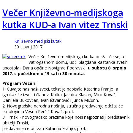
Večer Književno-medijskoga
kutka KUD-a Ivan vitez Trnski
Književno medijski kutak
30 Lipanj 2017
Večer Književno-medijskoga kutka održat će se, u
Vatrogasnom domu, uoči blagdana Rastanka svetih
apostola i Dana općine Novigrad Podravski,
u subotu 8. srpnja
2017. s početkom u 19 sati i 30 minuta.
Program Večeri:
1. Čuvajte nas naši sveci, tekst je napisala Katarina Franjo, a
igrokaz će izvesti članovi Kutka: Jasnica Klasan, Miro Kovač,
Danijela Bukovčan, Ivan Ištvanović i Jurica Mićurin.
2. Novogradska narodna nošnja, stručno predavanje održat će
etnologinja Vesna Peršić Kovač, prof.
3. Trnski - novogradsko prezime koje nosi najpoznatiji predstavnik
obitelji Trnski,
predavanje će održati Katarina Franjo, prof.