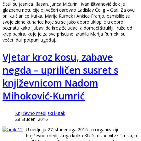
čitali su Jasnica Klasan, Jurica Mićurin i Ivan Ištvanović dok je
glazbenu notu cijeloj večeri darovao Ladislav Čolig – Gari. Za ovu
priliku članice Kutka, Marija Rumek i Ankica Franjo, osmislile su
svoje zidne kuharice koje su se jako dobro uklopile u dobro
poznatu kako ljubav ide kroz želudac, a domaći štruklji i ruže od
krep papira, koje je za sve prisutne izradila Marija Rumek, su
večeri dali potpuni ugođaj.
Vjetar kroz kosu, zabave
negda – upriličen susret s
književnicom Nadom
Mihoković-Kumrić
Književno medijski kutak
28 Studeni 2016
U nedjelju 27. studenoga 2016., u organizaciji
Književno-medijskoga kutka KUD-a Ivan vitez Trnski, u