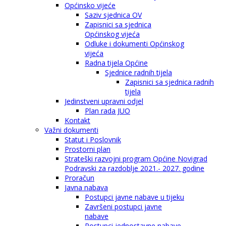
Općinsko vijeće
Saziv sjednica OV
Zapisnici sa sjednica
Općinskog vijeća
Odluke i dokumenti Općinskog
vijeća
Radna tijela Općine
Sjednice radnih tijela
Zapisnici sa sjednica radnih
tijela
Jedinstveni upravni odjel
Plan rada JUO
Kontakt
Važni dokumenti
Statut i Poslovnik
Prostorni plan
Strateški razvojni program Općine Novigrad
Podravski za razdoblje 2021.- 2027. godine
Proračun
Javna nabava
Postupci javne nabave u tijeku
Završeni postupci javne
nabave
Postupci jednostavne nabave