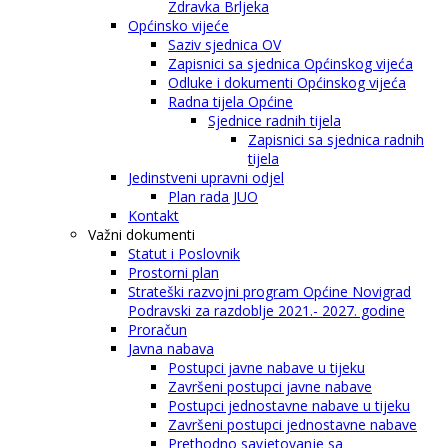
Zdravka Brljeka
Općinsko vijeće
Saziv sjednica OV
Zapisnici sa sjednica Općinskog vijeća
Odluke i dokumenti Općinskog vijeća
Radna tijela Općine
Sjednice radnih tijela
Zapisnici sa sjednica radnih
tijela
Jedinstveni upravni odjel
Plan rada JUO
Kontakt
Važni dokumenti
Statut i Poslovnik
Prostorni plan
Strateški razvojni program Općine Novigrad
Podravski za razdoblje 2021.- 2027. godine
Proračun
Javna nabava
Postupci javne nabave u tijeku
Završeni postupci javne nabave
Postupci jednostavne nabave u tijeku
Završeni postupci jednostavne nabave
Prethodno savjetovanje sa