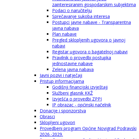
zainteresiranim gospodarskim subjektima
Podaci o naručitelju
Sprečavanje sukoba interesa
Postupci javne nabave - Transparentna
javna nabava
Plan nabave
Pregled sklopljenih ugovora o javnoj
nabavi
Registar ugovora o bagatelnoj nabavi
Pravilnik o provedbi postupka
jednostavne nabave
Zelena javna nabava
Javni pozivi i natječaji
Pristup informacijama
Godišnji financijski izvještaji
Službeni glasnik KKŽ
Izvješća o provedbi ZPPI
IP obrazac - općinski načelnik
Donacije i sponzorstva
Obrasci
Sklopljeni ugovori
Provedbeni program Općine Novigrad Podravski
2026.-2029.