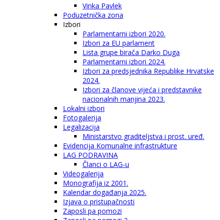
Vinka Pavlek
Poduzetnička zona
Izbori
Parlamentarni izbori 2020.
Izbori za EU parlament
Lista grupe birača Darko Duga
Parlamentarni izbori 2024.
Izbori za predsjednika Republike Hrvatske
2024.
Izbori za članove vijeća i predstavnike
nacionalnih manjina 2023.
Lokalni izbori
Fotogalerija
Legalizacija
Ministarstvo graditeljstva i prost. uređ.
Evidencija Komunalne infrastrukture
LAG PODRAVINA
Članci o LAG-u
Videogalerija
Monografija iz 2001.
Kalendar događanja 2025.
Izjava o pristupačnosti
Zaposli pa pomozi