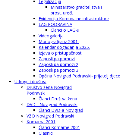
Legalizacija
Ministarstvo graditeljstva i
prost. uređ.
Evidencija Komunalne infrastrukture
LAG PODRAVINA
Članci o LAG-u
Videogalerija
Monografija iz 2001.
Kalendar događanja 2025.
Izjava o pristupačnosti
Zaposli pa pomozi
Zaposli pa pomozi 2
Zaposli pa pomozi 3
Općina Novigrad Podravski- prijatelj djece
Udruge i društva
Društvo žena Novigrad
Podravski
Članci Društva žena
DVD - Novigrad Podravski
Članci DVD-a Novigrad
VZO Novigrad Podravski
Komarna 2001
Članci Komarne 2001
Glasnici