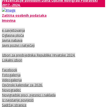
Prezentacije povodom Dana Općine Novigrad Podravski
2017.-2024.
Zaštita osobnih podataka
Imovina
e-savjetovanja
Oglasna ploča
Javna nabava
Javni pozivi i natječaji
Izbori za predsjednika Republike Hrvatske 2024.
Lokalni izbori
Facebook
Fotogalerija
Videogalerija
Općinski kalendar za 2026.
Novogradec
Novigradski pisci, pjesnici i naklada
Iz najstarije povijesti
Sadržaj stranice