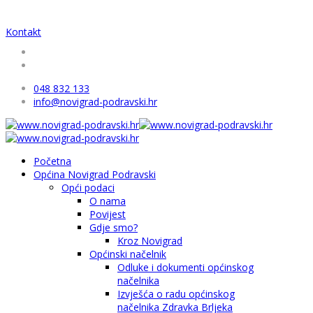
Kontakt
048 832 133
info@novigrad-podravski.hr
Početna
Općina Novigrad Podravski
Opći podaci
O nama
Povijest
Gdje smo?
Kroz Novigrad
Općinski načelnik
Odluke i dokumenti općinskog
načelnika
Izvješća o radu općinskog
načelnika Zdravka Brljeka