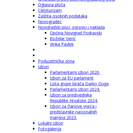
Oglasna ploča
Cikloturizam
Zaštita osobnih podataka
Novogradec
Novigradski pisci, pjesnici i naklada
Općina Novigrad Podravski
Božidar Gerić
Vinka Pavlek
Poduzetnička zona
Izbori
Parlamentarni izbori 2020.
Izbori za EU parlament
Lista grupe birača Darko Duga
Parlamentarni izbori 2024.
Izbori za predsjednika
Republike Hrvatske 2024.
Izbori za članove vijeća i
predstavnike nacionalnih
manjina 2023.
Lokalni izbori
Fotogalerija