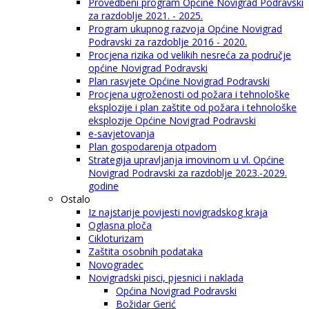
Provedbeni program Općine Novigrad Podravski
za razdoblje 2021. - 2025.
Program ukupnog razvoja Općine Novigrad
Podravski za razdoblje 2016 - 2020.
Procjena rizika od velikih nesreća za područje
općine Novigrad Podravski
Plan rasvjete Općine Novigrad Podravski
Procjena ugroženosti od požara i tehnološke
eksplozije i plan zaštite od požara i tehnološke
eksplozije Općine Novigrad Podravski
e-savjetovanja
Plan gospodarenja otpadom
Strategija upravljanja imovinom u vl. Općine
Novigrad Podravski za razdoblje 2023.-2029.
godine
Ostalo
Iz najstarije povijesti novigradskog kraja
Oglasna ploča
Cikloturizam
Zaštita osobnih podataka
Novogradec
Novigradski pisci, pjesnici i naklada
Općina Novigrad Podravski
Božidar Gerić