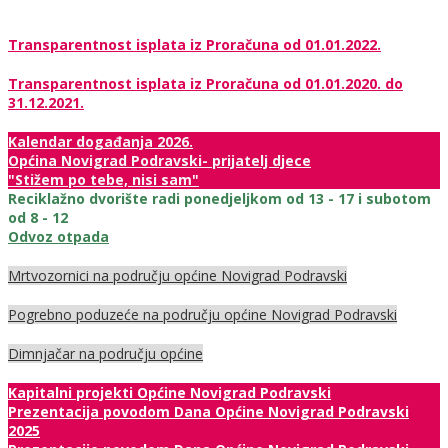
Transparentnost isplata iz Proračuna od 01.01.2022.
Transparentnost isplata iz Proračuna od 01.01.2020. do
31.12.2021.
Kalendar događanja 2026.
Općina Novigrad Podravski- prijatelj djece
"Stižem po tebe, nisi sam"
Reciklažno dvorište radi ponedjeljkom od 13 - 17 i subotom
od 8 - 12
Odvoz otpada
Mrtvozornici na području općine Novigrad Podravski
Pogrebno poduzeće na području općine Novigrad Podravski
Dimnjačar na području općine
Kapitalni projekti Općine Novigrad Podravski
Prezentacija povodom Dana Općine Novigrad Podravski
2025