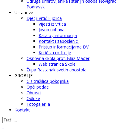
Udruga umirovljenika i starijih osoba Novigrad
Podravski
Ustanove
Dječji vrtić Fijolica
Vijesti iz vrtića
Javna nabava
Katalog informacija
Kontakt i zaposlenici
Pristup informacijama DV
Kutić za roditelje
Osnovna škola prof. Blaž Mađer
Web stranica Škole
Župa Rastanak svetih apostola
GROBLJE
Gis tražilica pokojnika
Opći podaci
Obrasci
Odluke
Fotogalerija
Kontakt