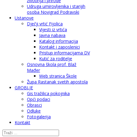
životinja i prirode
Udruga umirovljenika i starijih
osoba Novigrad Podravski
Ustanove
Dječji vrtić Fijolica
Vijesti iz vrtića
Javna nabava
Katalog informacija
Kontakt i zaposlenici
Pristup informacijama DV
Kutić za roditelje
Osnovna škola prof. Blaž
Mađer
Web stranica Škole
Župa Rastanak svetih apostola
GROBLJE
Gis tražilica pokojnika
Opći podaci
Obrasci
Odluke
Fotogalerija
Kontakt