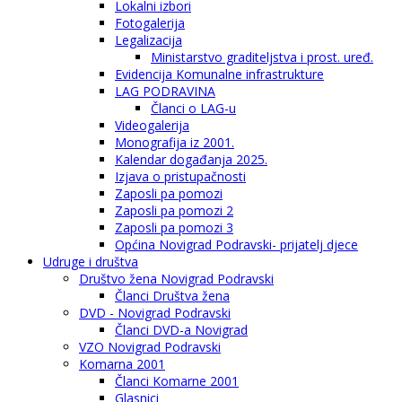
Lokalni izbori
Fotogalerija
Legalizacija
Ministarstvo graditeljstva i prost. uređ.
Evidencija Komunalne infrastrukture
LAG PODRAVINA
Članci o LAG-u
Videogalerija
Monografija iz 2001.
Kalendar događanja 2025.
Izjava o pristupačnosti
Zaposli pa pomozi
Zaposli pa pomozi 2
Zaposli pa pomozi 3
Općina Novigrad Podravski- prijatelj djece
Udruge i društva
Društvo žena Novigrad Podravski
Članci Društva žena
DVD - Novigrad Podravski
Članci DVD-a Novigrad
VZO Novigrad Podravski
Komarna 2001
Članci Komarne 2001
Glasnici