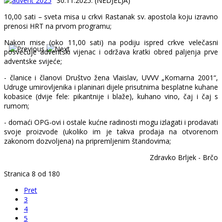
30.11.2025. (NEDJELJA)
10,00 sati – sveta misa u crkvi Rastanak sv. apostola koju izravno
prenosi HRT na prvom programu;
Nakon mise (oko 11,00 sati) na podiju ispred crkve velečasni
posvećuje adventski vijenac i održava kratki obred paljenja prve
adventske svijeće;
- članice i članovi Društvo žena Vlaislav, UVVV „Komarna 2001“,
Udruge umirovljenika i planinari dijele prisutnima besplatne kuhane
kobasice (dvije fele: pikantnije i blaže), kuhano vino, čaj i čaj s
rumom;
- domaći OPG-ovi i ostale kućne radinosti mogu izlagati i prodavati
svoje proizvode (ukoliko im je takva prodaja na otvorenom
zakonom dozvoljena) na pripremljenim štandovima;
Zdravko Brljek - Brčo
Stranica 8 od 180
Pret
3
4
5