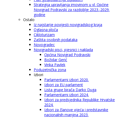
Strategija upravljanja imovinom u vl. Općine
Novigrad Podravski za razdoblje 2023.-2029.
godine
Ostalo
Iz najstarije povijesti novigradskog kraja
Oglasna ploča
Cikloturizam
Zaštita osobnih podataka
Novogradec
Novigradski pisci, pjesnici i naklada
Općina Novigrad Podravski
Božidar Gerić
Vinka Pavlek
Poduzetnička zona
Izbori
Parlamentarni izbori 2020.
Izbori za EU parlament
Lista grupe birača Darko Duga
Parlamentarni izbori 2024.
Izbori za predsjednika Republike Hrvatske
2024.
Izbori za članove vijeća i predstavnike
nacionalnih manjina 2023.