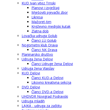
KUD Ivan vitez Trnski
Planovi i izvještaji
Mješoviti pjevački zbor
Likresa
Mažoret-tim
Književno medijski kutak
Zlatna dob
Lovačka udruga Golub
Članci LU Golub
Nogometni klub Drava
Članci NK Drava
Planinarsko društvo
Udruga žena Delovi
Članci Udruge žena Delovi
Udruga žena Vlaislav
KUD Delovi
Članci KUD-a Delovi
Likovno kreativna sekcija
DVD Delovi
Članci DVD-a Delovi
UHDVDR Novigrad Podravski
Udruga mladih
LAJKA - udruga za zaštitu