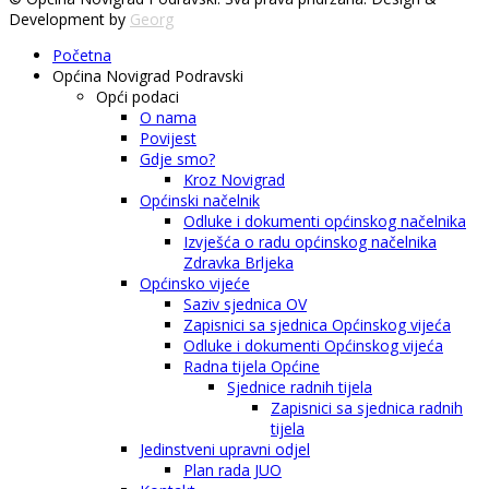
Development by
Georg
Početna
Općina Novigrad Podravski
Opći podaci
O nama
Povijest
Gdje smo?
Kroz Novigrad
Općinski načelnik
Odluke i dokumenti općinskog načelnika
Izvješća o radu općinskog načelnika
Zdravka Brljeka
Općinsko vijeće
Saziv sjednica OV
Zapisnici sa sjednica Općinskog vijeća
Odluke i dokumenti Općinskog vijeća
Radna tijela Općine
Sjednice radnih tijela
Zapisnici sa sjednica radnih
tijela
Jedinstveni upravni odjel
Plan rada JUO