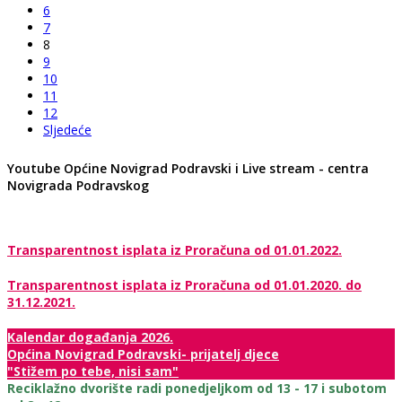
6
7
8
9
10
11
12
Sljedeće
Youtube Općine Novigrad Podravski i Live stream - centra
Novigrada Podravskog
Transparentnost isplata iz Proračuna od 01.01.2022.
Transparentnost isplata iz Proračuna od 01.01.2020. do
31.12.2021.
Kalendar događanja 2026.
Općina Novigrad Podravski- prijatelj djece
"Stižem po tebe, nisi sam"
Reciklažno dvorište radi ponedjeljkom od 13 - 17 i subotom