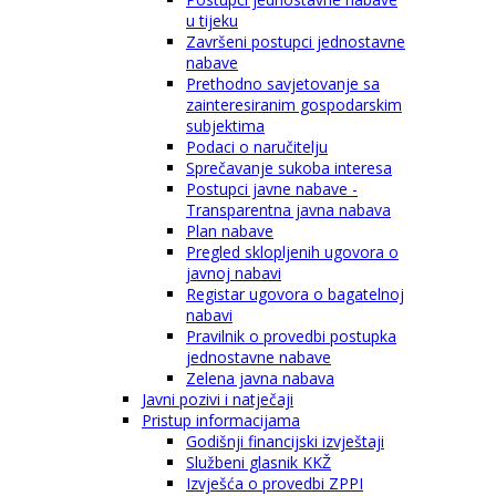
u tijeku
Završeni postupci jednostavne
nabave
Prethodno savjetovanje sa
zainteresiranim gospodarskim
subjektima
Podaci o naručitelju
Sprečavanje sukoba interesa
Postupci javne nabave -
Transparentna javna nabava
Plan nabave
Pregled sklopljenih ugovora o
javnoj nabavi
Registar ugovora o bagatelnoj
nabavi
Pravilnik o provedbi postupka
jednostavne nabave
Zelena javna nabava
Javni pozivi i natječaji
Pristup informacijama
Godišnji financijski izvještaji
Službeni glasnik KKŽ
Izvješća o provedbi ZPPI