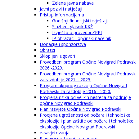
Zelena javna nabava
Javni pozivi i natječaji
Pristup informacijama
Godišnji financijski izvještaji
Službeni glasnik KKŽ
Izvješća o provedbi ZPPI
IP obrazac - općinski načelnik
Donacije i sponzorstva
Obrasci
Sklopljeni ugovori
Provedbeni program Općine Novigrad Podravski
2026.-2029.
Provedbeni program Općine Novigrad Podravski
za razdoblje 2021. - 2025.
Program ukupnog razvoja Općine Novigrad
Podravski za razdoblje 2016 - 2020.
Procjena rizika od velikih nesreća za područje
općine Novigrad Podravski
Plan rasvjete Općine Novigrad Podravski
Procjena ugroženosti od požara i tehnološke
eksplozije i plan zaštite od požara i tehnološke
eksplozije Općine Novigrad Podravski
e-savjetovanja
Plan gospodarenja otpadom