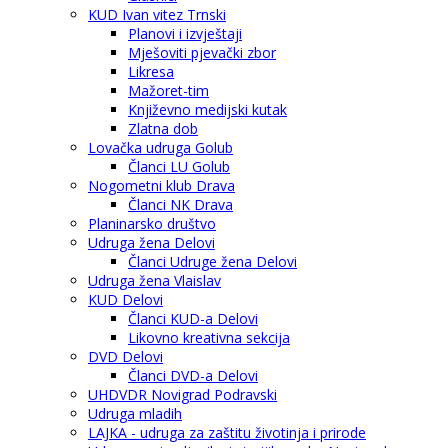
KUD Ivan vitez Trnski
Planovi i izvještaji
Mješoviti pjevački zbor
Likresa
Mažoret-tim
Književno medijski kutak
Zlatna dob
Lovačka udruga Golub
Članci LU Golub
Nogometni klub Drava
Članci NK Drava
Planinarsko društvo
Udruga žena Delovi
Članci Udruge žena Delovi
Udruga žena Vlaislav
KUD Delovi
Članci KUD-a Delovi
Likovno kreativna sekcija
DVD Delovi
Članci DVD-a Delovi
UHDVDR Novigrad Podravski
Udruga mladih
LAJKA - udruga za zaštitu životinja i prirode