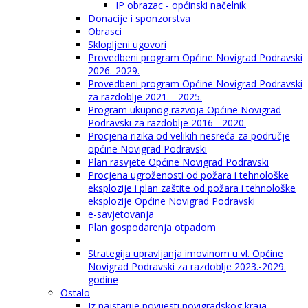
IP obrazac - općinski načelnik
Donacije i sponzorstva
Obrasci
Sklopljeni ugovori
Provedbeni program Općine Novigrad Podravski
2026.-2029.
Provedbeni program Općine Novigrad Podravski
za razdoblje 2021. - 2025.
Program ukupnog razvoja Općine Novigrad
Podravski za razdoblje 2016 - 2020.
Procjena rizika od velikih nesreća za područje
općine Novigrad Podravski
Plan rasvjete Općine Novigrad Podravski
Procjena ugroženosti od požara i tehnološke
eksplozije i plan zaštite od požara i tehnološke
eksplozije Općine Novigrad Podravski
e-savjetovanja
Plan gospodarenja otpadom
Strategija upravljanja imovinom u vl. Općine
Novigrad Podravski za razdoblje 2023.-2029.
godine
Ostalo
Iz najstarije povijesti novigradskog kraja