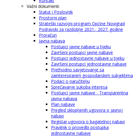
Kontakt
Važni dokumenti
Statut i Poslovnik
Prostorni plan
Strateški razvojni program Općine Novigrad
Podravski za razdoblje 2021.- 2027. godine
Proračun
Javna nabava
Postupci javne nabave u tijeku
Završeni postupci javne nabave
Postupci jednostavne nabave u tijeku
Završeni postupci jednostavne nabave
Prethodno savjetovanje sa
zainteresiranim gospodarskim subjektima
Podaci o naručitelju
Sprečavanje sukoba interesa
Postupci javne nabave - Transparentna
javna nabava
Plan nabave
Pregled sklopljenih ugovora o javnoj
nabavi
Registar ugovora o bagatelnoj nabavi
Pravilnik o provedbi postupka
jednostavne nabave