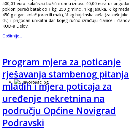
500,01 eura isplaćivati božićni dar u iznosu 40,00 eura uz prigodan
poklon: pureći batak do 1 kg, 250 g mlinci, 1 kg jabuka, ½ kg meda,
450 g digani kolač (orah ili mak), ½ kg hajdinska kaša (za kašnjake i
dr.) i prigodan unikatni dar kojeg ručno izrađuju članice i članovi
KUD-a Delovi.
Opširnije...
Program mjera za poticanje
rješavanja stambenog pitanja
mladih i mjera poticaja za
uređenje nekretnina na
području Općine Novigrad
Podravski