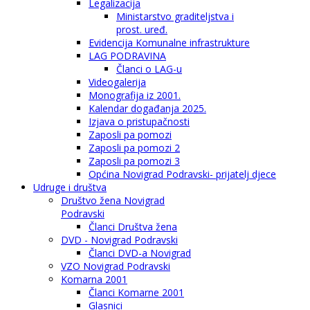
Legalizacija
Ministarstvo graditeljstva i
prost. uređ.
Evidencija Komunalne infrastrukture
LAG PODRAVINA
Članci o LAG-u
Videogalerija
Monografija iz 2001.
Kalendar događanja 2025.
Izjava o pristupačnosti
Zaposli pa pomozi
Zaposli pa pomozi 2
Zaposli pa pomozi 3
Općina Novigrad Podravski- prijatelj djece
Udruge i društva
Društvo žena Novigrad
Podravski
Članci Društva žena
DVD - Novigrad Podravski
Članci DVD-a Novigrad
VZO Novigrad Podravski
Komarna 2001
Članci Komarne 2001
Glasnici