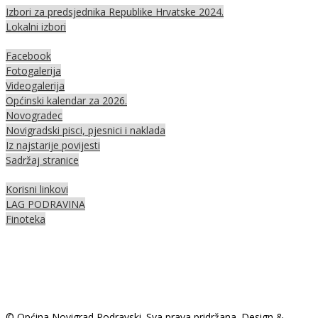
Izbori za predsjednika Republike Hrvatske 2024.
Lokalni izbori
Facebook
Fotogalerija
Videogalerija
Općinski kalendar za 2026.
Novogradec
Novigradski pisci, pjesnici i naklada
Iz najstarije povijesti
Sadržaj stranice
Korisni linkovi
LAG PODRAVINA
Finoteka
© Općina Novigrad Podravski. Sva prava pridržana. Design &