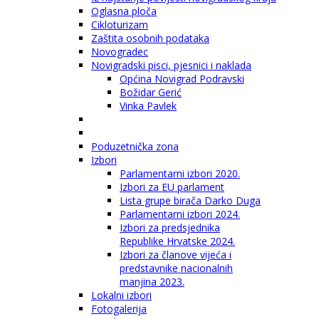
Oglasna ploča
Cikloturizam
Zaštita osobnih podataka
Novogradec
Novigradski pisci, pjesnici i naklada
Općina Novigrad Podravski
Božidar Gerić
Vinka Pavlek
Poduzetnička zona
Izbori
Parlamentarni izbori 2020.
Izbori za EU parlament
Lista grupe birača Darko Duga
Parlamentarni izbori 2024.
Izbori za predsjednika
Republike Hrvatske 2024.
Izbori za članove vijeća i
predstavnike nacionalnih
manjina 2023.
Lokalni izbori
Fotogalerija