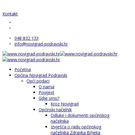
Kontakt
048 832 133
info@novigrad-podravski.hr
Početna
Općina Novigrad Podravski
Opći podaci
O nama
Povijest
Gdje smo?
Kroz Novigrad
Općinski načelnik
Odluke i dokumenti općinskog
načelnika
Izvješća o radu općinskog
načelnika Zdravka Brljeka