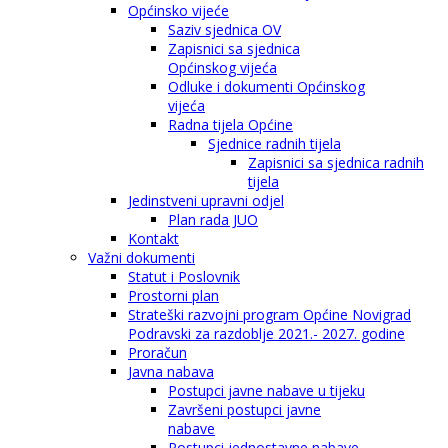
Općinsko vijeće
Saziv sjednica OV
Zapisnici sa sjednica
Općinskog vijeća
Odluke i dokumenti Općinskog
vijeća
Radna tijela Općine
Sjednice radnih tijela
Zapisnici sa sjednica radnih
tijela
Jedinstveni upravni odjel
Plan rada JUO
Kontakt
Važni dokumenti
Statut i Poslovnik
Prostorni plan
Strateški razvojni program Općine Novigrad
Podravski za razdoblje 2021.- 2027. godine
Proračun
Javna nabava
Postupci javne nabave u tijeku
Završeni postupci javne
nabave
Postupci jednostavne nabave