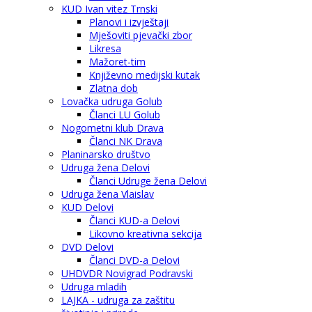
KUD Ivan vitez Trnski
Planovi i izvještaji
Mješoviti pjevački zbor
Likresa
Mažoret-tim
Književno medijski kutak
Zlatna dob
Lovačka udruga Golub
Članci LU Golub
Nogometni klub Drava
Članci NK Drava
Planinarsko društvo
Udruga žena Delovi
Članci Udruge žena Delovi
Udruga žena Vlaislav
KUD Delovi
Članci KUD-a Delovi
Likovno kreativna sekcija
DVD Delovi
Članci DVD-a Delovi
UHDVDR Novigrad Podravski
Udruga mladih
LAJKA - udruga za zaštitu