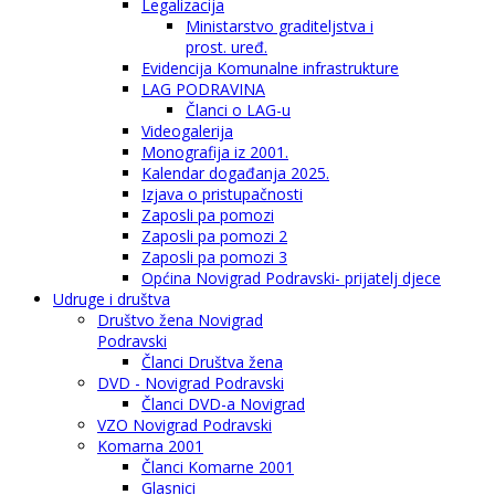
Legalizacija
Ministarstvo graditeljstva i
prost. uređ.
Evidencija Komunalne infrastrukture
LAG PODRAVINA
Članci o LAG-u
Videogalerija
Monografija iz 2001.
Kalendar događanja 2025.
Izjava o pristupačnosti
Zaposli pa pomozi
Zaposli pa pomozi 2
Zaposli pa pomozi 3
Općina Novigrad Podravski- prijatelj djece
Udruge i društva
Društvo žena Novigrad
Podravski
Članci Društva žena
DVD - Novigrad Podravski
Članci DVD-a Novigrad
VZO Novigrad Podravski
Komarna 2001
Članci Komarne 2001
Glasnici