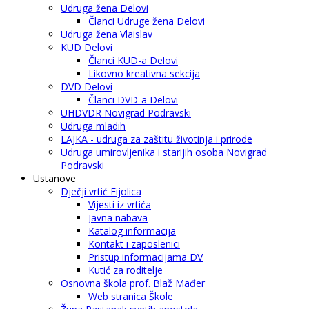
Udruga žena Delovi
Članci Udruge žena Delovi
Udruga žena Vlaislav
KUD Delovi
Članci KUD-a Delovi
Likovno kreativna sekcija
DVD Delovi
Članci DVD-a Delovi
UHDVDR Novigrad Podravski
Udruga mladih
LAJKA - udruga za zaštitu životinja i prirode
Udruga umirovljenika i starijih osoba Novigrad
Podravski
Ustanove
Dječji vrtić Fijolica
Vijesti iz vrtića
Javna nabava
Katalog informacija
Kontakt i zaposlenici
Pristup informacijama DV
Kutić za roditelje
Osnovna škola prof. Blaž Mađer
Web stranica Škole