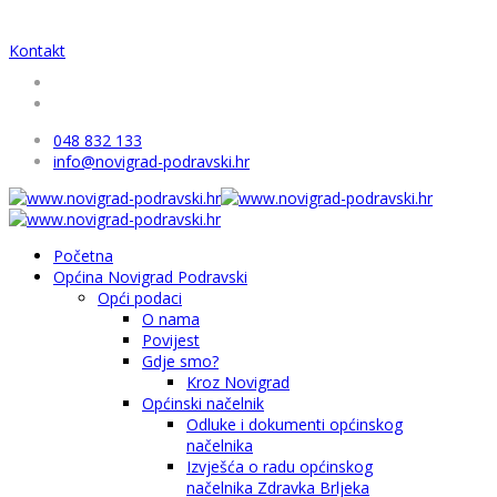
Kontakt
048 832 133
info@novigrad-podravski.hr
Početna
Općina Novigrad Podravski
Opći podaci
O nama
Povijest
Gdje smo?
Kroz Novigrad
Općinski načelnik
Odluke i dokumenti općinskog
načelnika
Izvješća o radu općinskog
načelnika Zdravka Brljeka