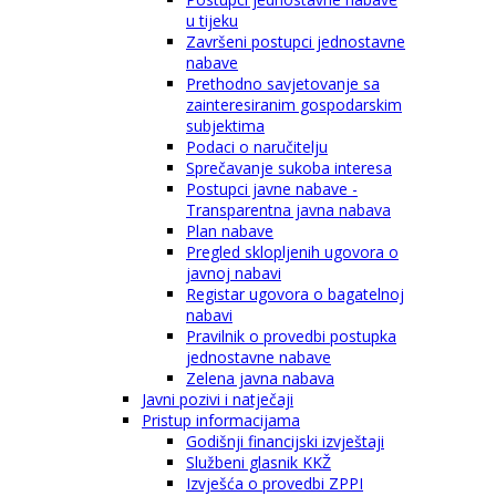
u tijeku
Završeni postupci jednostavne
nabave
Prethodno savjetovanje sa
zainteresiranim gospodarskim
subjektima
Podaci o naručitelju
Sprečavanje sukoba interesa
Postupci javne nabave -
Transparentna javna nabava
Plan nabave
Pregled sklopljenih ugovora o
javnoj nabavi
Registar ugovora o bagatelnoj
nabavi
Pravilnik o provedbi postupka
jednostavne nabave
Zelena javna nabava
Javni pozivi i natječaji
Pristup informacijama
Godišnji financijski izvještaji
Službeni glasnik KKŽ
Izvješća o provedbi ZPPI