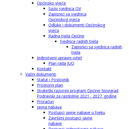
Općinsko vijeće
Saziv sjednica OV
Zapisnici sa sjednica
Općinskog vijeća
Odluke i dokumenti Općinskog
vijeća
Radna tijela Općine
Sjednice radnih tijela
Zapisnici sa sjednica radnih
tijela
Jedinstveni upravni odjel
Plan rada JUO
Kontakt
Važni dokumenti
Statut i Poslovnik
Prostorni plan
Strateški razvojni program Općine Novigrad
Podravski za razdoblje 2021.- 2027. godine
Proračun
Javna nabava
Postupci javne nabave u tijeku
Završeni postupci javne
nabave
Postupci jednostavne nabave