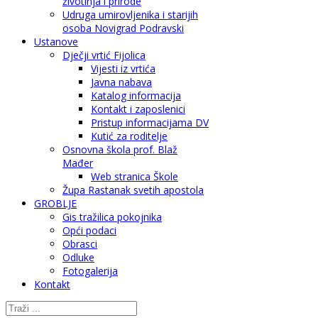
životinja i prirode
Udruga umirovljenika i starijih
osoba Novigrad Podravski
Ustanove
Dječji vrtić Fijolica
Vijesti iz vrtića
Javna nabava
Katalog informacija
Kontakt i zaposlenici
Pristup informacijama DV
Kutić za roditelje
Osnovna škola prof. Blaž
Mađer
Web stranica Škole
Župa Rastanak svetih apostola
GROBLJE
Gis tražilica pokojnika
Opći podaci
Obrasci
Odluke
Fotogalerija
Kontakt