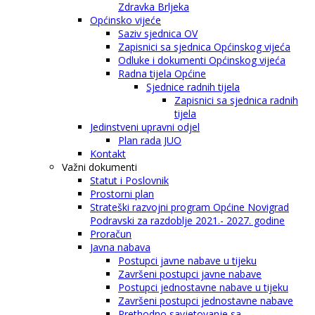
Zdravka Brljeka
Općinsko vijeće
Saziv sjednica OV
Zapisnici sa sjednica Općinskog vijeća
Odluke i dokumenti Općinskog vijeća
Radna tijela Općine
Sjednice radnih tijela
Zapisnici sa sjednica radnih
tijela
Jedinstveni upravni odjel
Plan rada JUO
Kontakt
Važni dokumenti
Statut i Poslovnik
Prostorni plan
Strateški razvojni program Općine Novigrad
Podravski za razdoblje 2021.- 2027. godine
Proračun
Javna nabava
Postupci javne nabave u tijeku
Završeni postupci javne nabave
Postupci jednostavne nabave u tijeku
Završeni postupci jednostavne nabave
Prethodno savjetovanje sa