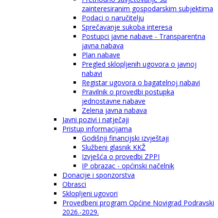
zainteresiranim gospodarskim subjektima
Podaci o naručitelju
Sprečavanje sukoba interesa
Postupci javne nabave - Transparentna
javna nabava
Plan nabave
Pregled sklopljenih ugovora o javnoj
nabavi
Registar ugovora o bagatelnoj nabavi
Pravilnik o provedbi postupka
jednostavne nabave
Zelena javna nabava
Javni pozivi i natječaji
Pristup informacijama
Godišnji financijski izvještaji
Službeni glasnik KKŽ
Izvješća o provedbi ZPPI
IP obrazac - općinski načelnik
Donacije i sponzorstva
Obrasci
Sklopljeni ugovori
Provedbeni program Općine Novigrad Podravski
2026.-2029.