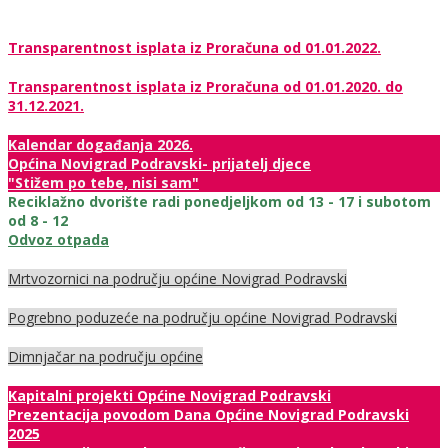
Transparentnost isplata iz Proračuna od 01.01.2022.
Transparentnost isplata iz Proračuna od 01.01.2020. do
31.12.2021.
Kalendar događanja 2026.
Općina Novigrad Podravski- prijatelj djece
"Stižem po tebe, nisi sam"
Reciklažno dvorište radi ponedjeljkom od 13 - 17 i subotom
od 8 - 12
Odvoz otpada
Mrtvozornici na području općine Novigrad Podravski
Pogrebno poduzeće na području općine Novigrad Podravski
Dimnjačar na području općine
Kapitalni projekti Općine Novigrad Podravski
Prezentacija povodom Dana Općine Novigrad Podravski
2025