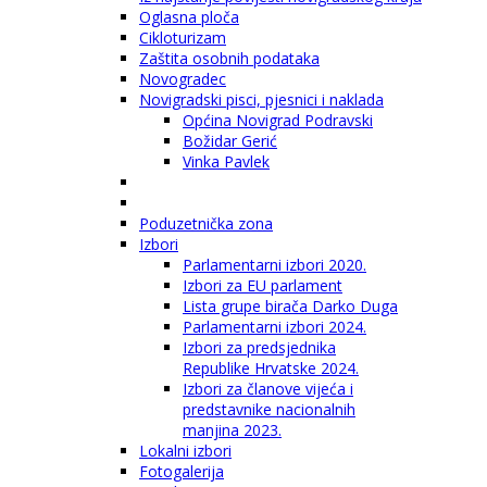
Oglasna ploča
Cikloturizam
Zaštita osobnih podataka
Novogradec
Novigradski pisci, pjesnici i naklada
Općina Novigrad Podravski
Božidar Gerić
Vinka Pavlek
Poduzetnička zona
Izbori
Parlamentarni izbori 2020.
Izbori za EU parlament
Lista grupe birača Darko Duga
Parlamentarni izbori 2024.
Izbori za predsjednika
Republike Hrvatske 2024.
Izbori za članove vijeća i
predstavnike nacionalnih
manjina 2023.
Lokalni izbori
Fotogalerija