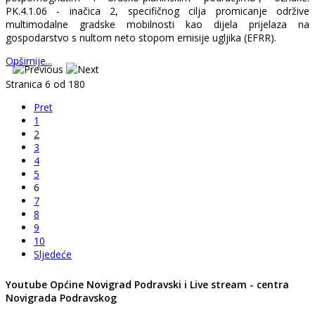
PK.4.1.06 - inačica 2, specifičnog cilja promicanje održive
multimodalne gradske mobilnosti kao dijela prijelaza na
gospodarstvo s nultom neto stopom emisije ugljika (EFRR).
Opširnije...
Stranica 6 od 180
Pret
1
2
3
4
5
6
7
8
9
10
Sljedeće
Youtube Općine Novigrad Podravski i Live stream - centra
Novigrada Podravskog