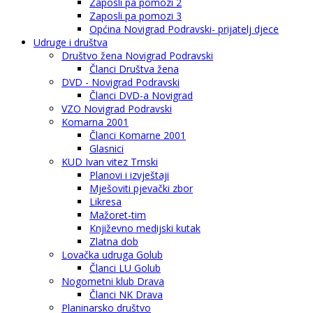
Zaposli pa pomozi 2
Zaposli pa pomozi 3
Općina Novigrad Podravski- prijatelj djece
Udruge i društva
Društvo žena Novigrad Podravski
Članci Društva žena
DVD - Novigrad Podravski
Članci DVD-a Novigrad
VZO Novigrad Podravski
Komarna 2001
Članci Komarne 2001
Glasnici
KUD Ivan vitez Trnski
Planovi i izvještaji
Mješoviti pjevački zbor
Likresa
Mažoret-tim
Književno medijski kutak
Zlatna dob
Lovačka udruga Golub
Članci LU Golub
Nogometni klub Drava
Članci NK Drava
Planinarsko društvo