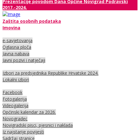
Prezentacije povodom Dana Općine Novigrad Podravski
2017.-2024.
Zaštita osobnih podataka
Imovina
e-savjetovanja
Oglasna ploča
Javna nabava
Javni pozivi i natječaji
Izbori za predsjednika Republike Hrvatske 2024.
Lokalni izbori
Facebook
Fotogalerija
Videogalerija
Općinski kalendar za 2026.
Novogradec
Novigradski pisci, pjesnici i naklada
Iz najstarije povijesti
Sadržaj stranice