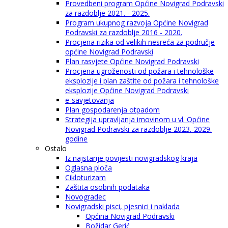
Provedbeni program Općine Novigrad Podravski
za razdoblje 2021. - 2025.
Program ukupnog razvoja Općine Novigrad
Podravski za razdoblje 2016 - 2020.
Procjena rizika od velikih nesreća za područje
općine Novigrad Podravski
Plan rasvjete Općine Novigrad Podravski
Procjena ugroženosti od požara i tehnološke
eksplozije i plan zaštite od požara i tehnološke
eksplozije Općine Novigrad Podravski
e-savjetovanja
Plan gospodarenja otpadom
Strategija upravljanja imovinom u vl. Općine
Novigrad Podravski za razdoblje 2023.-2029.
godine
Ostalo
Iz najstarije povijesti novigradskog kraja
Oglasna ploča
Cikloturizam
Zaštita osobnih podataka
Novogradec
Novigradski pisci, pjesnici i naklada
Općina Novigrad Podravski
Božidar Gerić