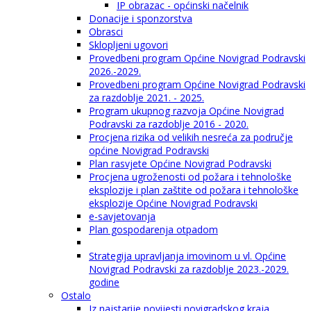
IP obrazac - općinski načelnik
Donacije i sponzorstva
Obrasci
Sklopljeni ugovori
Provedbeni program Općine Novigrad Podravski
2026.-2029.
Provedbeni program Općine Novigrad Podravski
za razdoblje 2021. - 2025.
Program ukupnog razvoja Općine Novigrad
Podravski za razdoblje 2016 - 2020.
Procjena rizika od velikih nesreća za područje
općine Novigrad Podravski
Plan rasvjete Općine Novigrad Podravski
Procjena ugroženosti od požara i tehnološke
eksplozije i plan zaštite od požara i tehnološke
eksplozije Općine Novigrad Podravski
e-savjetovanja
Plan gospodarenja otpadom
Strategija upravljanja imovinom u vl. Općine
Novigrad Podravski za razdoblje 2023.-2029.
godine
Ostalo
Iz najstarije povijesti novigradskog kraja