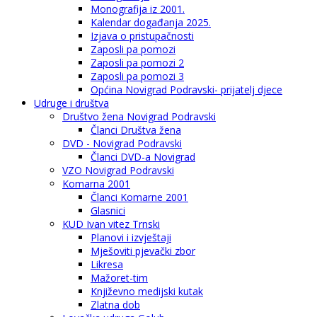
Monografija iz 2001.
Kalendar događanja 2025.
Izjava o pristupačnosti
Zaposli pa pomozi
Zaposli pa pomozi 2
Zaposli pa pomozi 3
Općina Novigrad Podravski- prijatelj djece
Udruge i društva
Društvo žena Novigrad Podravski
Članci Društva žena
DVD - Novigrad Podravski
Članci DVD-a Novigrad
VZO Novigrad Podravski
Komarna 2001
Članci Komarne 2001
Glasnici
KUD Ivan vitez Trnski
Planovi i izvještaji
Mješoviti pjevački zbor
Likresa
Mažoret-tim
Književno medijski kutak
Zlatna dob