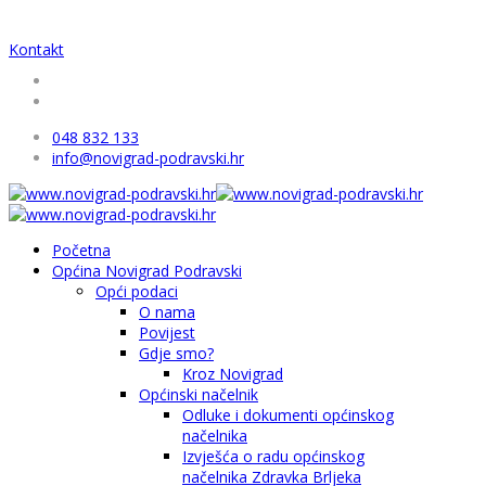
Kontakt
048 832 133
info@novigrad-podravski.hr
Početna
Općina Novigrad Podravski
Opći podaci
O nama
Povijest
Gdje smo?
Kroz Novigrad
Općinski načelnik
Odluke i dokumenti općinskog
načelnika
Izvješća o radu općinskog
načelnika Zdravka Brljeka