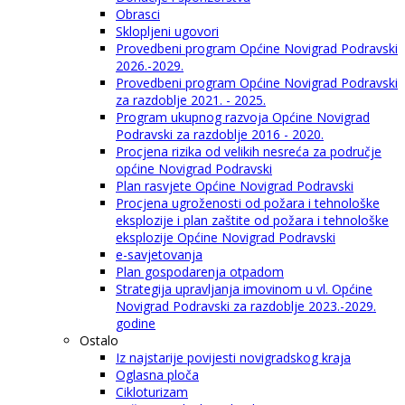
Obrasci
Sklopljeni ugovori
Provedbeni program Općine Novigrad Podravski
2026.-2029.
Provedbeni program Općine Novigrad Podravski
za razdoblje 2021. - 2025.
Program ukupnog razvoja Općine Novigrad
Podravski za razdoblje 2016 - 2020.
Procjena rizika od velikih nesreća za područje
općine Novigrad Podravski
Plan rasvjete Općine Novigrad Podravski
Procjena ugroženosti od požara i tehnološke
eksplozije i plan zaštite od požara i tehnološke
eksplozije Općine Novigrad Podravski
e-savjetovanja
Plan gospodarenja otpadom
Strategija upravljanja imovinom u vl. Općine
Novigrad Podravski za razdoblje 2023.-2029.
godine
Ostalo
Iz najstarije povijesti novigradskog kraja
Oglasna ploča
Cikloturizam