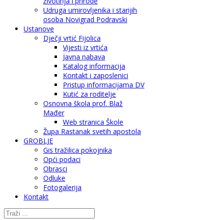
životinja i prirode
Udruga umirovljenika i starijih
osoba Novigrad Podravski
Ustanove
Dječji vrtić Fijolica
Vijesti iz vrtića
Javna nabava
Katalog informacija
Kontakt i zaposlenici
Pristup informacijama DV
Kutić za roditelje
Osnovna škola prof. Blaž
Mađer
Web stranica Škole
Župa Rastanak svetih apostola
GROBLJE
Gis tražilica pokojnika
Opći podaci
Obrasci
Odluke
Fotogalerija
Kontakt