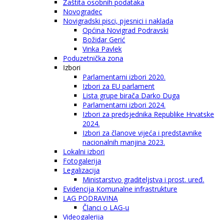
Zaštita osobnih podataka
Novogradec
Novigradski pisci, pjesnici i naklada
Općina Novigrad Podravski
Božidar Gerić
Vinka Pavlek
Poduzetnička zona
Izbori
Parlamentarni izbori 2020.
Izbori za EU parlament
Lista grupe birača Darko Duga
Parlamentarni izbori 2024.
Izbori za predsjednika Republike Hrvatske
2024.
Izbori za članove vijeća i predstavnike
nacionalnih manjina 2023.
Lokalni izbori
Fotogalerija
Legalizacija
Ministarstvo graditeljstva i prost. uređ.
Evidencija Komunalne infrastrukture
LAG PODRAVINA
Članci o LAG-u
Videogalerija