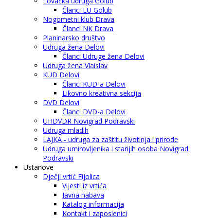
Lovačka udruga Golub
Članci LU Golub
Nogometni klub Drava
Članci NK Drava
Planinarsko društvo
Udruga žena Delovi
Članci Udruge žena Delovi
Udruga žena Vlaislav
KUD Delovi
Članci KUD-a Delovi
Likovno kreativna sekcija
DVD Delovi
Članci DVD-a Delovi
UHDVDR Novigrad Podravski
Udruga mladih
LAJKA - udruga za zaštitu životinja i prirode
Udruga umirovljenika i starijih osoba Novigrad
Podravski
Ustanove
Dječji vrtić Fijolica
Vijesti iz vrtića
Javna nabava
Katalog informacija
Kontakt i zaposlenici