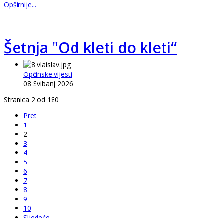
Opširnije...
Šetnja "Od kleti do kleti“
Općinske vijesti
08 Svibanj 2026
Stranica 2 od 180
Pret
1
2
3
4
5
6
7
8
9
10
Sljedeće