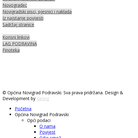
Novogradec
Novigradski pisci, pjesnici i naklada
Iz najstarije povijesti
Sadržaj stranice
Korisni linkovi
LAG PODRAVINA
Finoteka
© Općina Novigrad Podravski. Sva prava pridržana. Design &
Development by
Georg
Početna
Općina Novigrad Podravski
Opći podaci
O nama
Povijest
Gdje smo?