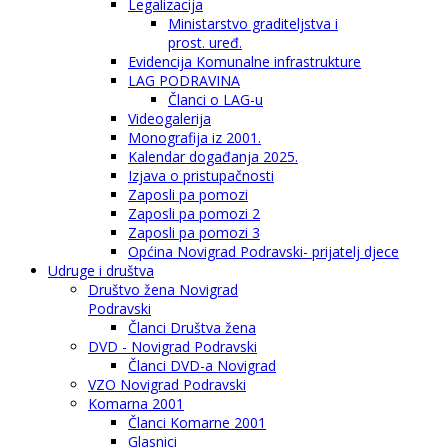
Legalizacija
Ministarstvo graditeljstva i
prost. uređ.
Evidencija Komunalne infrastrukture
LAG PODRAVINA
Članci o LAG-u
Videogalerija
Monografija iz 2001.
Kalendar događanja 2025.
Izjava o pristupačnosti
Zaposli pa pomozi
Zaposli pa pomozi 2
Zaposli pa pomozi 3
Općina Novigrad Podravski- prijatelj djece
Udruge i društva
Društvo žena Novigrad
Podravski
Članci Društva žena
DVD - Novigrad Podravski
Članci DVD-a Novigrad
VZO Novigrad Podravski
Komarna 2001
Članci Komarne 2001
Glasnici