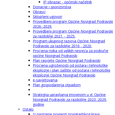
IP obrazac - općinski načelnik
Donacije i sponzorstva
Obrasci
Sklopljeni ugovori
Provedbeni program Općine Novigrad Podravski
2026.-2029.
Provedbeni program Općine Novigrad Podravski
za razdoblje 2021. - 2025.
Program ukupnog razvoja Općine Novigrad
Podravski za razdoblje 2016 - 2020.
Procjena rizika od velikih nesreća za područje
općine Novigrad Podravski
Plan rasvjete Općine Novigrad Podravski
Procjena ugroženosti od požara i tehnološke
eksplozije i plan zaštite od požara i tehnološke
eksplozije Općine Novigrad Podravski
e-savjetovanja
Plan gospodarenja otpadom
Strategija upravljanja imovinom u vl. Općine
Novigrad Podravski za razdoblje 2023.-2029.
godine
Ostalo
Iz najstarije povijesti novigradskog kraja