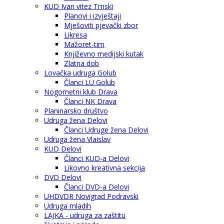
KUD Ivan vitez Trnski
Planovi i izvještaji
Mješoviti pjevački zbor
Likresa
Mažoret-tim
Književno medijski kutak
Zlatna dob
Lovačka udruga Golub
Članci LU Golub
Nogometni klub Drava
Članci NK Drava
Planinarsko društvo
Udruga žena Delovi
Članci Udruge žena Delovi
Udruga žena Vlaislav
KUD Delovi
Članci KUD-a Delovi
Likovno kreativna sekcija
DVD Delovi
Članci DVD-a Delovi
UHDVDR Novigrad Podravski
Udruga mladih
LAJKA - udruga za zaštitu