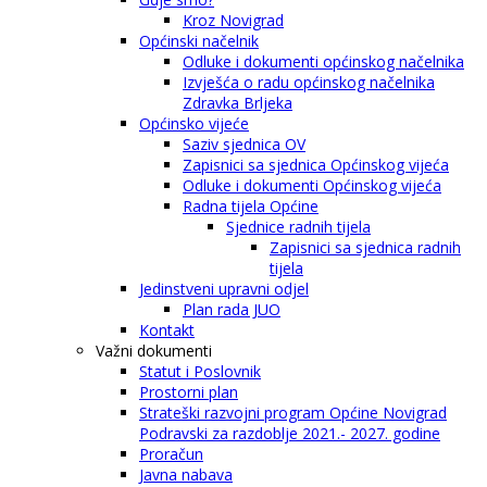
Kroz Novigrad
Općinski načelnik
Odluke i dokumenti općinskog načelnika
Izvješća o radu općinskog načelnika
Zdravka Brljeka
Općinsko vijeće
Saziv sjednica OV
Zapisnici sa sjednica Općinskog vijeća
Odluke i dokumenti Općinskog vijeća
Radna tijela Općine
Sjednice radnih tijela
Zapisnici sa sjednica radnih
tijela
Jedinstveni upravni odjel
Plan rada JUO
Kontakt
Važni dokumenti
Statut i Poslovnik
Prostorni plan
Strateški razvojni program Općine Novigrad
Podravski za razdoblje 2021.- 2027. godine
Proračun
Javna nabava