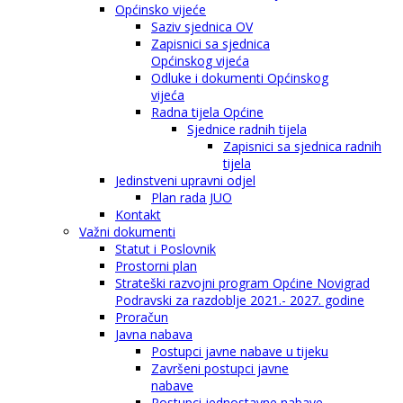
Općinsko vijeće
Saziv sjednica OV
Zapisnici sa sjednica
Općinskog vijeća
Odluke i dokumenti Općinskog
vijeća
Radna tijela Općine
Sjednice radnih tijela
Zapisnici sa sjednica radnih
tijela
Jedinstveni upravni odjel
Plan rada JUO
Kontakt
Važni dokumenti
Statut i Poslovnik
Prostorni plan
Strateški razvojni program Općine Novigrad
Podravski za razdoblje 2021.- 2027. godine
Proračun
Javna nabava
Postupci javne nabave u tijeku
Završeni postupci javne
nabave
Postupci jednostavne nabave