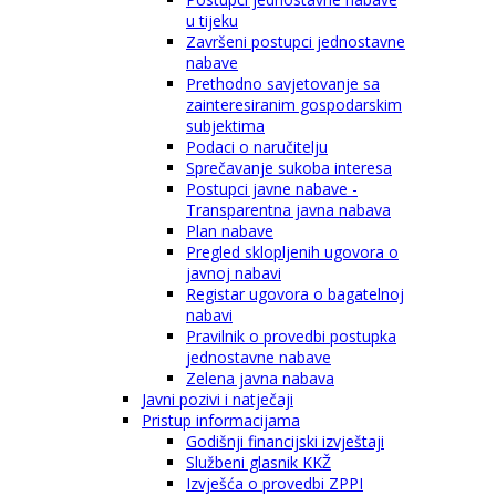
u tijeku
Završeni postupci jednostavne
nabave
Prethodno savjetovanje sa
zainteresiranim gospodarskim
subjektima
Podaci o naručitelju
Sprečavanje sukoba interesa
Postupci javne nabave -
Transparentna javna nabava
Plan nabave
Pregled sklopljenih ugovora o
javnoj nabavi
Registar ugovora o bagatelnoj
nabavi
Pravilnik o provedbi postupka
jednostavne nabave
Zelena javna nabava
Javni pozivi i natječaji
Pristup informacijama
Godišnji financijski izvještaji
Službeni glasnik KKŽ
Izvješća o provedbi ZPPI