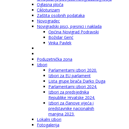
Oglasna ploča
Cikloturizam
Zaštita osobnih podataka
Novogradec
Novigradski pisci, pjesnici i naklada
Općina Novigrad Podravski
Božidar Gerić
Vinka Pavlek
Poduzetnička zona
Izbori
Parlamentarni izbori 2020.
Izbori za EU parlament
Lista grupe birača Darko Duga
Parlamentarni izbori 2024.
Izbori za predsjednika
Republike Hrvatske 2024.
Izbori za članove vijeća i
predstavnike nacionalnih
manjina 2023.
Lokalni izbori
Fotogalerija