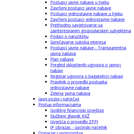
Postupci javne nabave u tijeku
Završeni postupci javne nabave
Postupci jednostavne nabave u tijeku
Završeni postupci jednostavne nabave
Prethodno savjetovanje sa
zainteresiranim gospodarskim subjektima
Podaci o naručitelju
Sprečavanje sukoba interesa
Postupci javne nabave - Transparentna
javna nabava
Plan nabave
Pregled sklopljenih ugovora o javnoj
nabavi
Registar ugovora o bagatelnoj nabavi
Pravilnik o provedbi postupka
jednostavne nabave
Zelena javna nabava
Javni pozivi i natječaji
Pristup informacijama
Godišnji financijski izvještaji
Službeni glasnik KKŽ
Izvješća o provedbi ZPPI
IP obrazac - općinski načelnik
Donacije i sponzorstva