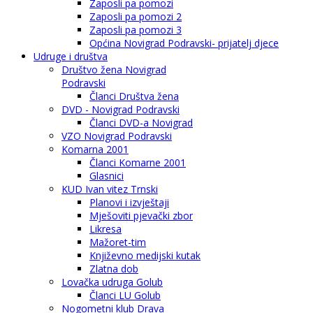
Zaposli pa pomozi
Zaposli pa pomozi 2
Zaposli pa pomozi 3
Općina Novigrad Podravski- prijatelj djece
Udruge i društva
Društvo žena Novigrad
Podravski
Članci Društva žena
DVD - Novigrad Podravski
Članci DVD-a Novigrad
VZO Novigrad Podravski
Komarna 2001
Članci Komarne 2001
Glasnici
KUD Ivan vitez Trnski
Planovi i izvještaji
Mješoviti pjevački zbor
Likresa
Mažoret-tim
Književno medijski kutak
Zlatna dob
Lovačka udruga Golub
Članci LU Golub
Nogometni klub Drava