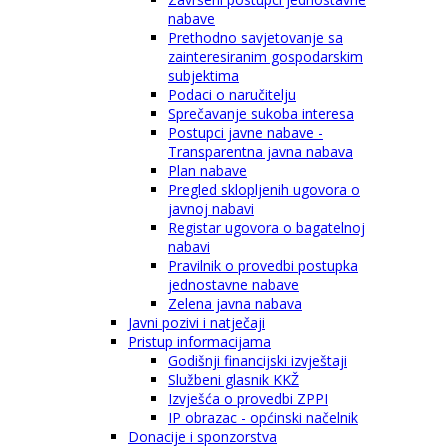
nabave
Prethodno savjetovanje sa
zainteresiranim gospodarskim
subjektima
Podaci o naručitelju
Sprečavanje sukoba interesa
Postupci javne nabave -
Transparentna javna nabava
Plan nabave
Pregled sklopljenih ugovora o
javnoj nabavi
Registar ugovora o bagatelnoj
nabavi
Pravilnik o provedbi postupka
jednostavne nabave
Zelena javna nabava
Javni pozivi i natječaji
Pristup informacijama
Godišnji financijski izvještaji
Službeni glasnik KKŽ
Izvješća o provedbi ZPPI
IP obrazac - općinski načelnik
Donacije i sponzorstva