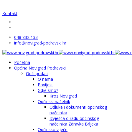
Kontakt
048 832 133
info@novigrad-podravski.hr
Početna
Općina Novigrad Podravski
Opći podaci
O nama
Povijest
Gdje smo?
Kroz Novigrad
Općinski načelnik
Odluke i dokumenti općinskog
načelnika
Izvješća o radu općinskog
načelnika Zdravka Brljeka
Općinsko vijeće