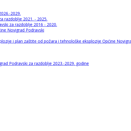
2026.-2029.
 razdoblje 2021. - 2025.
ski za razdoblje 2016 - 2020.
pćine Novigrad Podravski
lozije i plan zaštite od požara i tehnološke eksplozije Općine Novigr
igrad Podravski za razdoblje 2023.-2029. godine