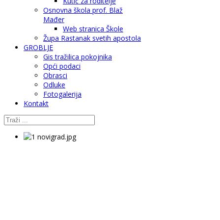
Kutić za roditelje
Osnovna škola prof. Blaž
Mađer
Web stranica Škole
Župa Rastanak svetih apostola
GROBLJE
Gis tražilica pokojnika
Opći podaci
Obrasci
Odluke
Fotogalerija
Kontakt