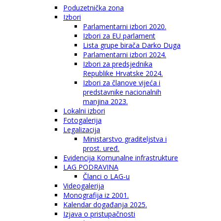
Poduzetnička zona
Izbori
Parlamentarni izbori 2020.
Izbori za EU parlament
Lista grupe birača Darko Duga
Parlamentarni izbori 2024.
Izbori za predsjednika
Republike Hrvatske 2024.
Izbori za članove vijeća i
predstavnike nacionalnih
manjina 2023.
Lokalni izbori
Fotogalerija
Legalizacija
Ministarstvo graditeljstva i
prost. uređ.
Evidencija Komunalne infrastrukture
LAG PODRAVINA
Članci o LAG-u
Videogalerija
Monografija iz 2001.
Kalendar događanja 2025.
Izjava o pristupačnosti