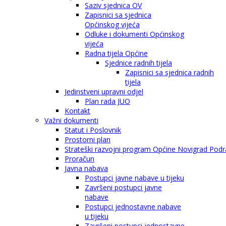
Saziv sjednica OV
Zapisnici sa sjednica
Općinskog vijeća
Odluke i dokumenti Općinskog
vijeća
Radna tijela Općine
Sjednice radnih tijela
Zapisnici sa sjednica radnih
tijela
Jedinstveni upravni odjel
Plan rada JUO
Kontakt
Važni dokumenti
Statut i Poslovnik
Prostorni plan
Strateški razvojni program Općine Novigrad Podra
Proračun
Javna nabava
Postupci javne nabave u tijeku
Završeni postupci javne
nabave
Postupci jednostavne nabave
u tijeku
Završeni postupci jednostavne