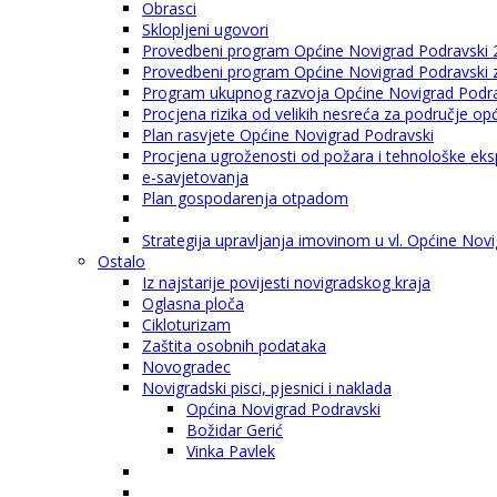
Obrasci
Sklopljeni ugovori
Provedbeni program Općine Novigrad Podravski 
Provedbeni program Općine Novigrad Podravski za
Program ukupnog razvoja Općine Novigrad Podrav
Procjena rizika od velikih nesreća za područje o
Plan rasvjete Općine Novigrad Podravski
Procjena ugroženosti od požara i tehnološke eksp
e-savjetovanja
Plan gospodarenja otpadom
Strategija upravljanja imovinom u vl. Općine Nov
Ostalo
Iz najstarije povijesti novigradskog kraja
Oglasna ploča
Cikloturizam
Zaštita osobnih podataka
Novogradec
Novigradski pisci, pjesnici i naklada
Općina Novigrad Podravski
Božidar Gerić
Vinka Pavlek