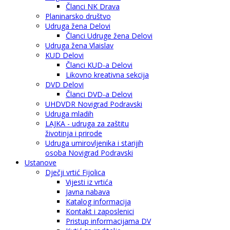
Članci NK Drava
Planinarsko društvo
Udruga žena Delovi
Članci Udruge žena Delovi
Udruga žena Vlaislav
KUD Delovi
Članci KUD-a Delovi
Likovno kreativna sekcija
DVD Delovi
Članci DVD-a Delovi
UHDVDR Novigrad Podravski
Udruga mladih
LAJKA - udruga za zaštitu
životinja i prirode
Udruga umirovljenika i starijih
osoba Novigrad Podravski
Ustanove
Dječji vrtić Fijolica
Vijesti iz vrtića
Javna nabava
Katalog informacija
Kontakt i zaposlenici
Pristup informacijama DV