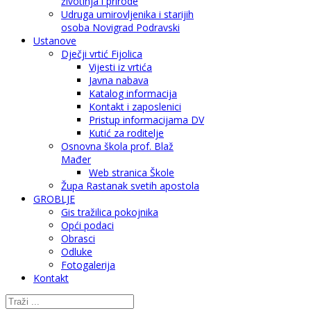
životinja i prirode
Udruga umirovljenika i starijih
osoba Novigrad Podravski
Ustanove
Dječji vrtić Fijolica
Vijesti iz vrtića
Javna nabava
Katalog informacija
Kontakt i zaposlenici
Pristup informacijama DV
Kutić za roditelje
Osnovna škola prof. Blaž
Mađer
Web stranica Škole
Župa Rastanak svetih apostola
GROBLJE
Gis tražilica pokojnika
Opći podaci
Obrasci
Odluke
Fotogalerija
Kontakt