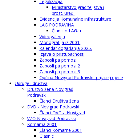
Legalizacija
Ministarstvo graditeljstva i
prost. uređ.
Evidencija Komunalne infrastrukture
LAG PODRAVINA
Članci o LAG-u
Videogalerija
Monografija iz 2001.
Kalendar događanja 2025.
Izjava o pristupačnosti
Zaposli pa pomozi
Zaposli pa pomozi 2
Zaposli pa pomozi 3
Općina Novigrad Podravski- prijatelj djece
Udruge i društva
Društvo žena Novigrad
Podravski
Članci Društva žena
DVD - Novigrad Podravski
Članci DVD-a Novigrad
VZO Novigrad Podravski
Komarna 2001
Članci Komarne 2001
Glasnici