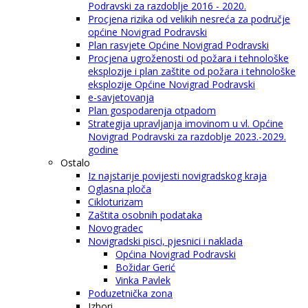
Podravski za razdoblje 2016 - 2020.
Procjena rizika od velikih nesreća za područje
općine Novigrad Podravski
Plan rasvjete Općine Novigrad Podravski
Procjena ugroženosti od požara i tehnološke
eksplozije i plan zaštite od požara i tehnološke
eksplozije Općine Novigrad Podravski
e-savjetovanja
Plan gospodarenja otpadom
Strategija upravljanja imovinom u vl. Općine
Novigrad Podravski za razdoblje 2023.-2029.
godine
Ostalo
Iz najstarije povijesti novigradskog kraja
Oglasna ploča
Cikloturizam
Zaštita osobnih podataka
Novogradec
Novigradski pisci, pjesnici i naklada
Općina Novigrad Podravski
Božidar Gerić
Vinka Pavlek
Poduzetnička zona
Izbori