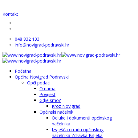
Kontakt
048 832 133
info@novigrad-podravski.hr
Početna
Općina Novigrad Podravski
Opći podaci
O nama
Povijest
Gdje smo?
Kroz Novigrad
Općinski načelnik
Odluke i dokumenti općinskog
načelnika
Izvješća o radu općinskog
načelnika Zdravka Brljeka