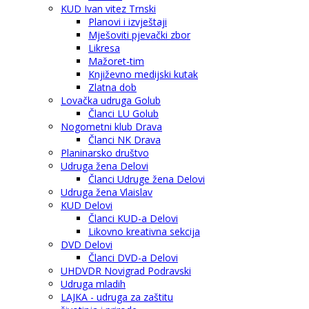
KUD Ivan vitez Trnski
Planovi i izvještaji
Mješoviti pjevački zbor
Likresa
Mažoret-tim
Književno medijski kutak
Zlatna dob
Lovačka udruga Golub
Članci LU Golub
Nogometni klub Drava
Članci NK Drava
Planinarsko društvo
Udruga žena Delovi
Članci Udruge žena Delovi
Udruga žena Vlaislav
KUD Delovi
Članci KUD-a Delovi
Likovno kreativna sekcija
DVD Delovi
Članci DVD-a Delovi
UHDVDR Novigrad Podravski
Udruga mladih
LAJKA - udruga za zaštitu