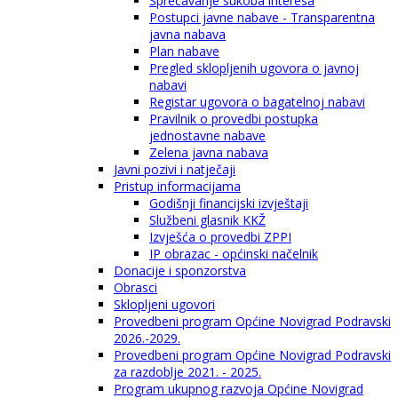
Sprečavanje sukoba interesa
Postupci javne nabave - Transparentna
javna nabava
Plan nabave
Pregled sklopljenih ugovora o javnoj
nabavi
Registar ugovora o bagatelnoj nabavi
Pravilnik o provedbi postupka
jednostavne nabave
Zelena javna nabava
Javni pozivi i natječaji
Pristup informacijama
Godišnji financijski izvještaji
Službeni glasnik KKŽ
Izvješća o provedbi ZPPI
IP obrazac - općinski načelnik
Donacije i sponzorstva
Obrasci
Sklopljeni ugovori
Provedbeni program Općine Novigrad Podravski
2026.-2029.
Provedbeni program Općine Novigrad Podravski
za razdoblje 2021. - 2025.
Program ukupnog razvoja Općine Novigrad