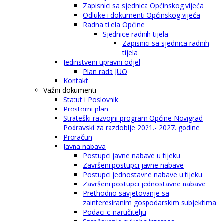
Zapisnici sa sjednica Općinskog vijeća
Odluke i dokumenti Općinskog vijeća
Radna tijela Općine
Sjednice radnih tijela
Zapisnici sa sjednica radnih
tijela
Jedinstveni upravni odjel
Plan rada JUO
Kontakt
Važni dokumenti
Statut i Poslovnik
Prostorni plan
Strateški razvojni program Općine Novigrad
Podravski za razdoblje 2021.- 2027. godine
Proračun
Javna nabava
Postupci javne nabave u tijeku
Završeni postupci javne nabave
Postupci jednostavne nabave u tijeku
Završeni postupci jednostavne nabave
Prethodno savjetovanje sa
zainteresiranim gospodarskim subjektima
Podaci o naručitelju