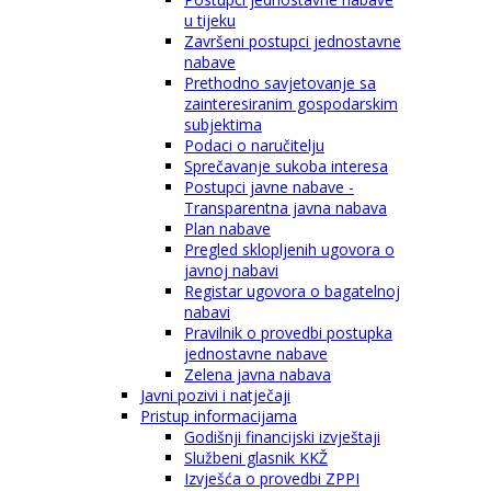
u tijeku
Završeni postupci jednostavne
nabave
Prethodno savjetovanje sa
zainteresiranim gospodarskim
subjektima
Podaci o naručitelju
Sprečavanje sukoba interesa
Postupci javne nabave -
Transparentna javna nabava
Plan nabave
Pregled sklopljenih ugovora o
javnoj nabavi
Registar ugovora o bagatelnoj
nabavi
Pravilnik o provedbi postupka
jednostavne nabave
Zelena javna nabava
Javni pozivi i natječaji
Pristup informacijama
Godišnji financijski izvještaji
Službeni glasnik KKŽ
Izvješća o provedbi ZPPI