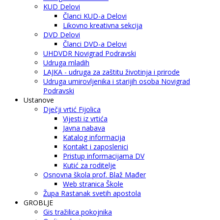
KUD Delovi
Članci KUD-a Delovi
Likovno kreativna sekcija
DVD Delovi
Članci DVD-a Delovi
UHDVDR Novigrad Podravski
Udruga mladih
LAJKA - udruga za zaštitu životinja i prirode
Udruga umirovljenika i starijih osoba Novigrad
Podravski
Ustanove
Dječji vrtić Fijolica
Vijesti iz vrtića
Javna nabava
Katalog informacija
Kontakt i zaposlenici
Pristup informacijama DV
Kutić za roditelje
Osnovna škola prof. Blaž Mađer
Web stranica Škole
Župa Rastanak svetih apostola
GROBLJE
Gis tražilica pokojnika