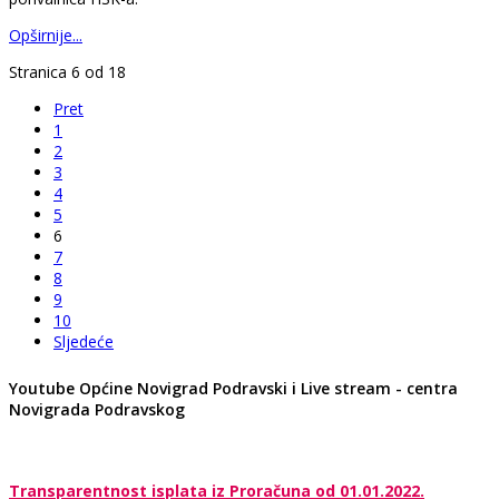
Opširnije...
Stranica 6 od 18
Pret
1
2
3
4
5
6
7
8
9
10
Sljedeće
Youtube Općine Novigrad Podravski i Live stream - centra
Novigrada Podravskog
Transparentnost isplata iz Proračuna od 01.01.2022.