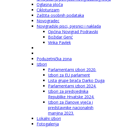
Oglasna ploča
Cikloturizam
Zaštita osobnih podataka
Novogradec
Novigradski pisci, pjesnici i naklada
Općina Novigrad Podravski
Božidar Gerić
Vinka Pavlek
Poduzetnička zona
Izbori
Parlamentarni izbori 2020.
Izbori za EU parlament
Lista grupe birača Darko Duga
Parlamentarni izbori 2024.
Izbori za predsjednika
Republike Hrvatske 2024.
Izbori za članove vijeća i
predstavnike nacionalnih
manjina 2023.
Lokalni izbori
Fotogalerija