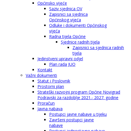
Općinsko vijeće
Saziv sjednica OV
Zapisnici sa sjednica
Općinskog vijeća
Odluke i dokumenti Općinskog
vijeća
Radna tijela Općine
Sjednice radnih tijela
Zapisnici sa sjednica radnih
tijela
Jedinstveni upravni odjel
Plan rada JUO
Kontakt
Važni dokumenti
Statut i Poslovnik
Prostorni plan
Strateški razvojni program Općine Novigrad
Podravski za razdoblje 2021.- 2027. godine
Proračun
Javna nabava
Postupci javne nabave u tijeku
Završeni postupci javne
nabave
Postupci jednostavne nabave