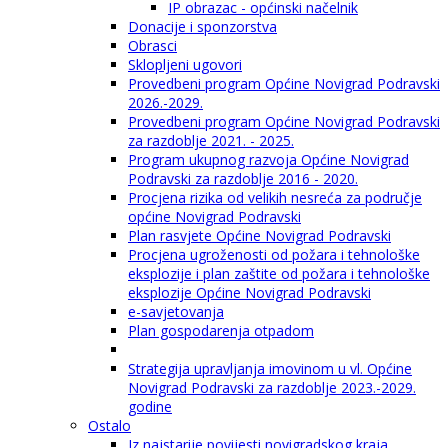
IP obrazac - općinski načelnik
Donacije i sponzorstva
Obrasci
Sklopljeni ugovori
Provedbeni program Općine Novigrad Podravski
2026.-2029.
Provedbeni program Općine Novigrad Podravski
za razdoblje 2021. - 2025.
Program ukupnog razvoja Općine Novigrad
Podravski za razdoblje 2016 - 2020.
Procjena rizika od velikih nesreća za područje
općine Novigrad Podravski
Plan rasvjete Općine Novigrad Podravski
Procjena ugroženosti od požara i tehnološke
eksplozije i plan zaštite od požara i tehnološke
eksplozije Općine Novigrad Podravski
e-savjetovanja
Plan gospodarenja otpadom
Strategija upravljanja imovinom u vl. Općine
Novigrad Podravski za razdoblje 2023.-2029.
godine
Ostalo
Iz najstarije povijesti novigradskog kraja