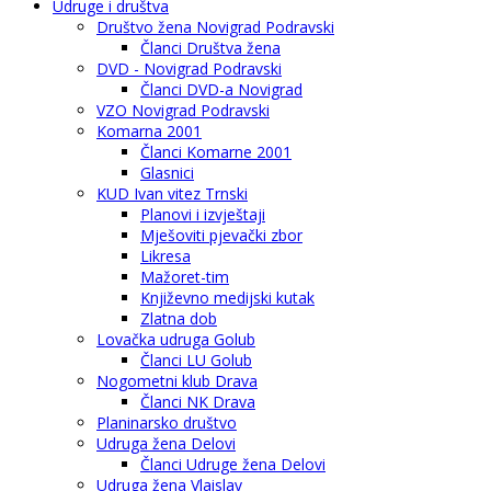
Udruge i društva
Društvo žena Novigrad Podravski
Članci Društva žena
DVD - Novigrad Podravski
Članci DVD-a Novigrad
VZO Novigrad Podravski
Komarna 2001
Članci Komarne 2001
Glasnici
KUD Ivan vitez Trnski
Planovi i izvještaji
Mješoviti pjevački zbor
Likresa
Mažoret-tim
Književno medijski kutak
Zlatna dob
Lovačka udruga Golub
Članci LU Golub
Nogometni klub Drava
Članci NK Drava
Planinarsko društvo
Udruga žena Delovi
Članci Udruge žena Delovi
Udruga žena Vlaislav