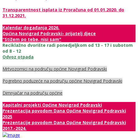
Transparentnost isplata iz Proračuna od 01.01.2020. do
31.12.2021.
Kalendar događanja 2026.
Općina Novigrad Podravski- prijatelj djece
"Stižem po tebe, nisi sam"
Reciklažno dvorište radi ponedjeljkom od 13 - 17 i subotom
od 8 - 12
Odvoz otpada
Mrtvozornici na području općine Novigrad Podravski
Pogrebno poduzeće na području općine Novigrad Podravski
Dimnjačar na području općine
Kapitalni projekti Općine Novigrad Podravski
Prezentacija povodom Dana Općine Novigrad Podravski
2025
Prezentacije povodom Dana Općine Novigrad Podravski
2017.-2024.