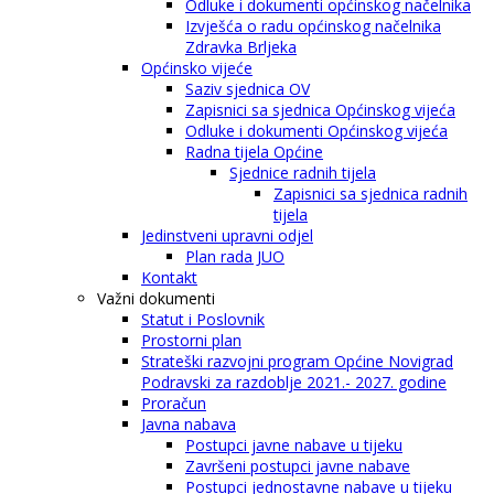
Odluke i dokumenti općinskog načelnika
Izvješća o radu općinskog načelnika
Zdravka Brljeka
Općinsko vijeće
Saziv sjednica OV
Zapisnici sa sjednica Općinskog vijeća
Odluke i dokumenti Općinskog vijeća
Radna tijela Općine
Sjednice radnih tijela
Zapisnici sa sjednica radnih
tijela
Jedinstveni upravni odjel
Plan rada JUO
Kontakt
Važni dokumenti
Statut i Poslovnik
Prostorni plan
Strateški razvojni program Općine Novigrad
Podravski za razdoblje 2021.- 2027. godine
Proračun
Javna nabava
Postupci javne nabave u tijeku
Završeni postupci javne nabave
Postupci jednostavne nabave u tijeku