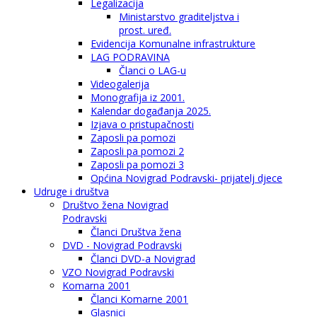
Legalizacija
Ministarstvo graditeljstva i
prost. uređ.
Evidencija Komunalne infrastrukture
LAG PODRAVINA
Članci o LAG-u
Videogalerija
Monografija iz 2001.
Kalendar događanja 2025.
Izjava o pristupačnosti
Zaposli pa pomozi
Zaposli pa pomozi 2
Zaposli pa pomozi 3
Općina Novigrad Podravski- prijatelj djece
Udruge i društva
Društvo žena Novigrad
Podravski
Članci Društva žena
DVD - Novigrad Podravski
Članci DVD-a Novigrad
VZO Novigrad Podravski
Komarna 2001
Članci Komarne 2001
Glasnici