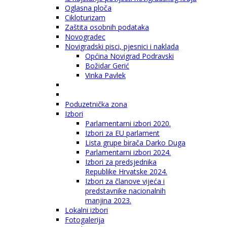
Oglasna ploča
Cikloturizam
Zaštita osobnih podataka
Novogradec
Novigradski pisci, pjesnici i naklada
Općina Novigrad Podravski
Božidar Gerić
Vinka Pavlek
Poduzetnička zona
Izbori
Parlamentarni izbori 2020.
Izbori za EU parlament
Lista grupe birača Darko Duga
Parlamentarni izbori 2024.
Izbori za predsjednika
Republike Hrvatske 2024.
Izbori za članove vijeća i
predstavnike nacionalnih
manjina 2023.
Lokalni izbori
Fotogalerija