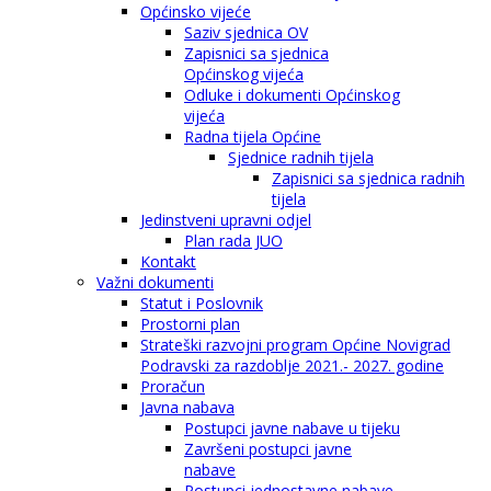
Općinsko vijeće
Saziv sjednica OV
Zapisnici sa sjednica
Općinskog vijeća
Odluke i dokumenti Općinskog
vijeća
Radna tijela Općine
Sjednice radnih tijela
Zapisnici sa sjednica radnih
tijela
Jedinstveni upravni odjel
Plan rada JUO
Kontakt
Važni dokumenti
Statut i Poslovnik
Prostorni plan
Strateški razvojni program Općine Novigrad
Podravski za razdoblje 2021.- 2027. godine
Proračun
Javna nabava
Postupci javne nabave u tijeku
Završeni postupci javne
nabave
Postupci jednostavne nabave