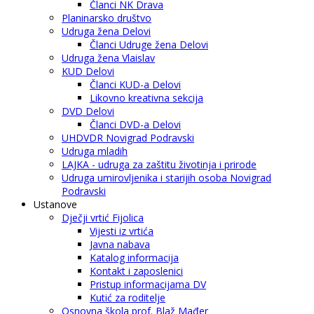
Članci NK Drava
Planinarsko društvo
Udruga žena Delovi
Članci Udruge žena Delovi
Udruga žena Vlaislav
KUD Delovi
Članci KUD-a Delovi
Likovno kreativna sekcija
DVD Delovi
Članci DVD-a Delovi
UHDVDR Novigrad Podravski
Udruga mladih
LAJKA - udruga za zaštitu životinja i prirode
Udruga umirovljenika i starijih osoba Novigrad
Podravski
Ustanove
Dječji vrtić Fijolica
Vijesti iz vrtića
Javna nabava
Katalog informacija
Kontakt i zaposlenici
Pristup informacijama DV
Kutić za roditelje
Osnovna škola prof. Blaž Mađer