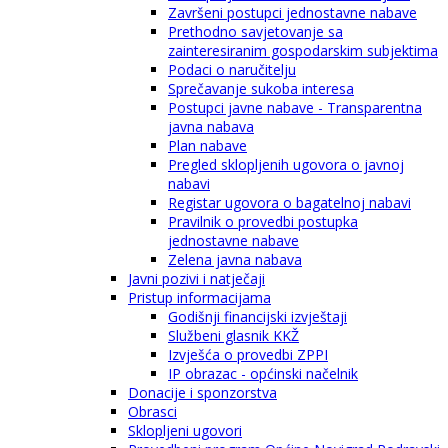
Završeni postupci jednostavne nabave
Prethodno savjetovanje sa
zainteresiranim gospodarskim subjektima
Podaci o naručitelju
Sprečavanje sukoba interesa
Postupci javne nabave - Transparentna
javna nabava
Plan nabave
Pregled sklopljenih ugovora o javnoj
nabavi
Registar ugovora o bagatelnoj nabavi
Pravilnik o provedbi postupka
jednostavne nabave
Zelena javna nabava
Javni pozivi i natječaji
Pristup informacijama
Godišnji financijski izvještaji
Službeni glasnik KKŽ
Izvješća o provedbi ZPPI
IP obrazac - općinski načelnik
Donacije i sponzorstva
Obrasci
Sklopljeni ugovori