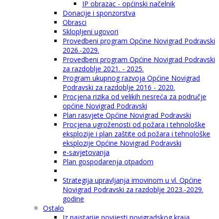
IP obrazac - općinski načelnik
Donacije i sponzorstva
Obrasci
Sklopljeni ugovori
Provedbeni program Općine Novigrad Podravski
2026.-2029.
Provedbeni program Općine Novigrad Podravski
za razdoblje 2021. - 2025.
Program ukupnog razvoja Općine Novigrad
Podravski za razdoblje 2016 - 2020.
Procjena rizika od velikih nesreća za područje
općine Novigrad Podravski
Plan rasvjete Općine Novigrad Podravski
Procjena ugroženosti od požara i tehnološke
eksplozije i plan zaštite od požara i tehnološke
eksplozije Općine Novigrad Podravski
e-savjetovanja
Plan gospodarenja otpadom
Strategija upravljanja imovinom u vl. Općine
Novigrad Podravski za razdoblje 2023.-2029.
godine
Ostalo
Iz najstarije povijesti novigradskog kraja