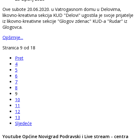
Ove subote 20.06.2020. u Vatrogasnom domu u Delovima,
likovno-kreativna sekcija KUD "Delovi" ugostila je svoje prijatelje
iz likovno-kreativne sekcije "Glogov zdenac" KUD-a "Rudar" iz
Glogovca.
Opširnije...
Stranica 9 od 18
Pret
4
5
6
7
8
9
10
11
12
13
Sljedeće
Youtube Općine Novigrad Podravski i Live stream - centra