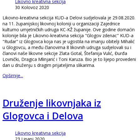
Likovno kreativna sekcija
30 Kolovoz 2020
Likovno-kreativna sekcija KUD-a Delovi sudjelovala je 29.08.2020.
na 11. županijskoj likovnoj koloniji u organizaciji Zajednice
kulturno umjetničkih udruga KC-KŽ županije. Ove godine domaćin
kolonije bila je Likovno-kreativna sekcija "Glogov zdenac" KUD-a
"Rudar" iz Glogovca koja nas je ugostila na imanju obitelji Mihalić
u Glogovcu, a među članovima 8 likovnih udruga sudjelovali su i
članovi naše likovne sekcije Zlata Gotal, Štefanija Vulić, Đurđa
Lovnički, Dragica Mlinjarić i Toni Karuza. Bio je to lijepo provedeni
dan u druženju s dragim prijateljima slikarima.
Opširnije...
Druženje likovnjaka iz
Glogovca i Delova
Likovno kreativna sekcija
23 Lipanj 2020