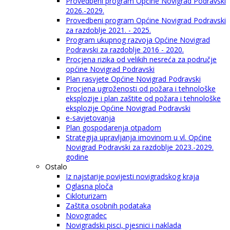
Provedbeni program Općine Novigrad Podravski
2026.-2029.
Provedbeni program Općine Novigrad Podravski
za razdoblje 2021. - 2025.
Program ukupnog razvoja Općine Novigrad
Podravski za razdoblje 2016 - 2020.
Procjena rizika od velikih nesreća za područje
općine Novigrad Podravski
Plan rasvjete Općine Novigrad Podravski
Procjena ugroženosti od požara i tehnološke
eksplozije i plan zaštite od požara i tehnološke
eksplozije Općine Novigrad Podravski
e-savjetovanja
Plan gospodarenja otpadom
Strategija upravljanja imovinom u vl. Općine
Novigrad Podravski za razdoblje 2023.-2029.
godine
Ostalo
Iz najstarije povijesti novigradskog kraja
Oglasna ploča
Cikloturizam
Zaštita osobnih podataka
Novogradec
Novigradski pisci, pjesnici i naklada