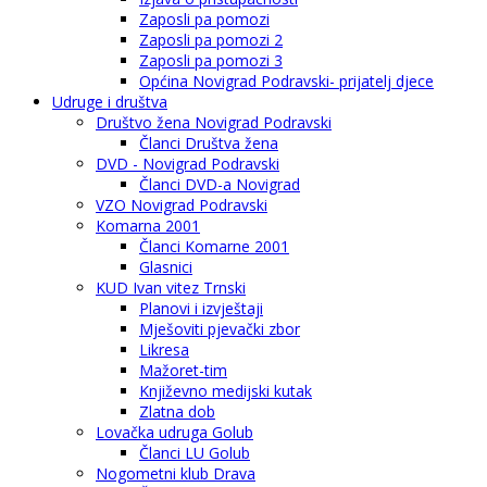
Zaposli pa pomozi
Zaposli pa pomozi 2
Zaposli pa pomozi 3
Općina Novigrad Podravski- prijatelj djece
Udruge i društva
Društvo žena Novigrad Podravski
Članci Društva žena
DVD - Novigrad Podravski
Članci DVD-a Novigrad
VZO Novigrad Podravski
Komarna 2001
Članci Komarne 2001
Glasnici
KUD Ivan vitez Trnski
Planovi i izvještaji
Mješoviti pjevački zbor
Likresa
Mažoret-tim
Književno medijski kutak
Zlatna dob
Lovačka udruga Golub
Članci LU Golub
Nogometni klub Drava