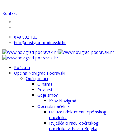
Kontakt
048 832 133
info@novigrad-podravski.hr
Početna
Općina Novigrad Podravski
Opći podaci
O nama
Povijest
Gdje smo?
Kroz Novigrad
Općinski načelnik
Odluke i dokumenti općinskog
načelnika
Izvješća o radu općinskog
načelnika Zdravka Brljeka