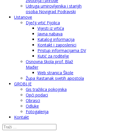
životinja i prirode
Udruga umirovljenika i starijih
osoba Novigrad Podravski
Ustanove
Dječji vrtić Fijolica
Vijesti iz vrtića
Javna nabava
Katalog informacija
Kontakt i zaposlenici
Pristup informacijama DV
Kutić za roditelje
Osnovna škola prof. Blaž
Mađer
Web stranica Škole
Župa Rastanak svetih apostola
GROBLJE
Gis tražilica pokojnika
Opći podaci
Obrasci
Odluke
Fotogalerija
Kontakt