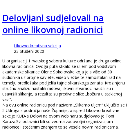
Delovljani sudjelovali na
online likovnoj radionici
Likovno kreativna sekcija
23 Studeni 2020
U organizaciji Hrvatskog sabora kulture održana je druga online
likovna radionica. Ovoga puta slikalo se uljem pod vodstvom
akademske slikarice Olene Sokolovske koja je s više od 30
sudionika uz brojne savjete, video vježbe te samostalan rad na
temelju predložaka podijelila tajne slikarskoga zanata. Kroz njenu
stručnu analizu nastalih radova, likovni stvaraoci naučili su i
usavršili slikanje, a rezultat su predivne slike „božura u staklenoj
vazi“.
Na ovu online radionicu pod nazivom „Slikamo uljem“ uključilo se i
5 Udruga s područja naše Županije, a ispred Likovno-kreativne
sekcije KUD-a Delovi na ovom webinaru sudjelovao je Toni
Karuza.Svi polaznici bili su veoma zadovoljni organizacijom
radionice i stečenim znanjem te se vesele novim radionicama.