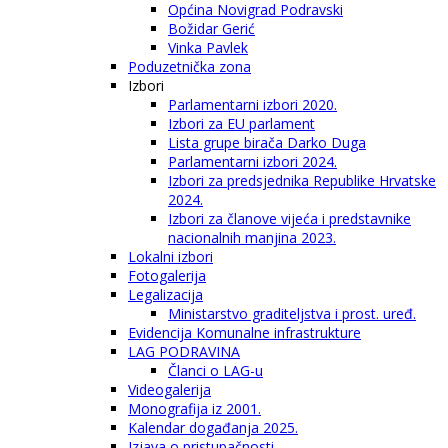
Općina Novigrad Podravski
Božidar Gerić
Vinka Pavlek
Poduzetnička zona
Izbori
Parlamentarni izbori 2020.
Izbori za EU parlament
Lista grupe birača Darko Duga
Parlamentarni izbori 2024.
Izbori za predsjednika Republike Hrvatske
2024.
Izbori za članove vijeća i predstavnike
nacionalnih manjina 2023.
Lokalni izbori
Fotogalerija
Legalizacija
Ministarstvo graditeljstva i prost. uređ.
Evidencija Komunalne infrastrukture
LAG PODRAVINA
Članci o LAG-u
Videogalerija
Monografija iz 2001.
Kalendar događanja 2025.
Izjava o pristupačnosti