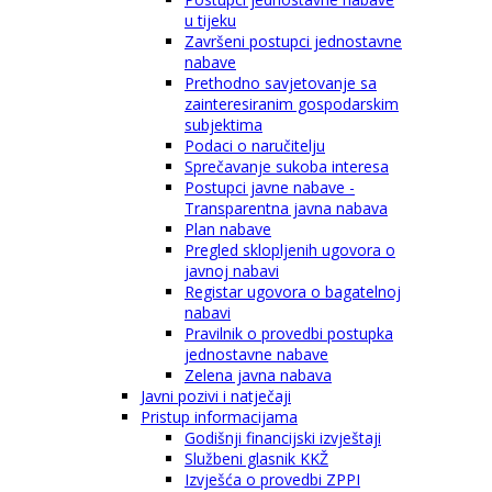
u tijeku
Završeni postupci jednostavne
nabave
Prethodno savjetovanje sa
zainteresiranim gospodarskim
subjektima
Podaci o naručitelju
Sprečavanje sukoba interesa
Postupci javne nabave -
Transparentna javna nabava
Plan nabave
Pregled sklopljenih ugovora o
javnoj nabavi
Registar ugovora o bagatelnoj
nabavi
Pravilnik o provedbi postupka
jednostavne nabave
Zelena javna nabava
Javni pozivi i natječaji
Pristup informacijama
Godišnji financijski izvještaji
Službeni glasnik KKŽ
Izvješća o provedbi ZPPI