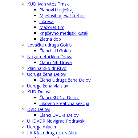
KUD Ivan vitez Trnski
Planovi i izvještaji
Mješoviti pjevački zbor
Likresa
Mažoret-tim
Književno medijski kutak
Zlatna dob
Lovačka udruga Golub
Članci LU Golub
Nogometni klub Drava
Članci NK Drava
Planinarsko društvo
Udruga žena Delovi
Članci Udruge žena Delovi
Udruga žena Vlaislav
KUD Delovi
Članci KUD-a Delovi
Likovno kreativna sekcija
DVD Delovi
Članci DVD-a Delovi
UHDVDR Novigrad Podravski
Udruga mladih
LAJKA - udruga za zaštitu