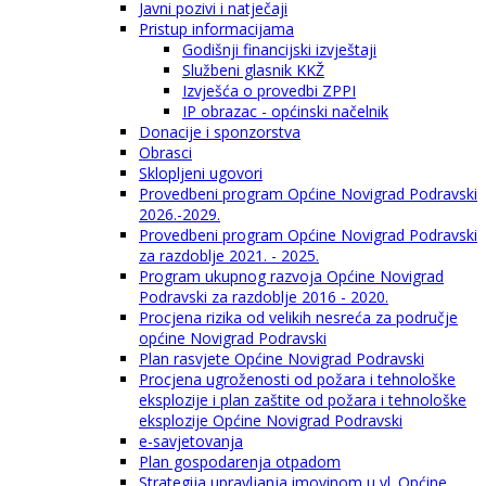
Javni pozivi i natječaji
Pristup informacijama
Godišnji financijski izvještaji
Službeni glasnik KKŽ
Izvješća o provedbi ZPPI
IP obrazac - općinski načelnik
Donacije i sponzorstva
Obrasci
Sklopljeni ugovori
Provedbeni program Općine Novigrad Podravski
2026.-2029.
Provedbeni program Općine Novigrad Podravski
za razdoblje 2021. - 2025.
Program ukupnog razvoja Općine Novigrad
Podravski za razdoblje 2016 - 2020.
Procjena rizika od velikih nesreća za područje
općine Novigrad Podravski
Plan rasvjete Općine Novigrad Podravski
Procjena ugroženosti od požara i tehnološke
eksplozije i plan zaštite od požara i tehnološke
eksplozije Općine Novigrad Podravski
e-savjetovanja
Plan gospodarenja otpadom
Strategija upravljanja imovinom u vl. Općine