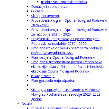
IP obrazac - općinski načelnik
Donacije i sponzorstva
Obrasci
Sklopljeni ugovori
Provedbeni program Općine Novigrad Podravski
2026.-2029.
Provedbeni program Općine Novigrad Podravski
za razdoblje 2021. - 2025.
Program ukupnog razvoja Općine Novigrad
Podravski za razdoblje 2016 - 2020.
Procjena rizika od velikih nesreća za područje
općine Novigrad Podravski
Plan rasvjete Općine Novigrad Podravski
Procjena ugroženosti od požara i tehnološke
eksplozije i plan zaštite od požara i tehnološke
eksplozije Općine Novigrad Podravski
e-savjetovanja
Plan gospodarenja otpadom
Strategija upravljanja imovinom u vl. Općine
Novigrad Podravski za razdoblje 2023.-2029.
godine
Ostalo
Iz najstarije povijesti novigradskog kraja