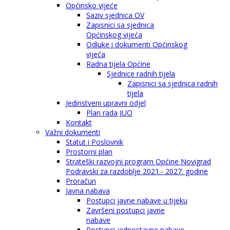
Općinsko vijeće
Saziv sjednica OV
Zapisnici sa sjednica
Općinskog vijeća
Odluke i dokumenti Općinskog
vijeća
Radna tijela Općine
Sjednice radnih tijela
Zapisnici sa sjednica radnih
tijela
Jedinstveni upravni odjel
Plan rada JUO
Kontakt
Važni dokumenti
Statut i Poslovnik
Prostorni plan
Strateški razvojni program Općine Novigrad
Podravski za razdoblje 2021.- 2027. godine
Proračun
Javna nabava
Postupci javne nabave u tijeku
Završeni postupci javne
nabave
Postupci jednostavne nabave