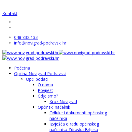
Kontakt
048 832 133
info@novigrad-podravski.hr
Početna
Općina Novigrad Podravski
Opći podaci
O nama
Povijest
Gdje smo?
Kroz Novigrad
Općinski načelnik
Odluke i dokumenti općinskog
načelnika
Izvješća o radu općinskog
načelnika Zdravka Brljeka