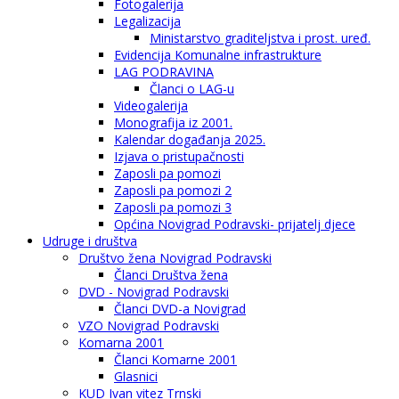
Fotogalerija
Legalizacija
Ministarstvo graditeljstva i prost. uređ.
Evidencija Komunalne infrastrukture
LAG PODRAVINA
Članci o LAG-u
Videogalerija
Monografija iz 2001.
Kalendar događanja 2025.
Izjava o pristupačnosti
Zaposli pa pomozi
Zaposli pa pomozi 2
Zaposli pa pomozi 3
Općina Novigrad Podravski- prijatelj djece
Udruge i društva
Društvo žena Novigrad Podravski
Članci Društva žena
DVD - Novigrad Podravski
Članci DVD-a Novigrad
VZO Novigrad Podravski
Komarna 2001
Članci Komarne 2001
Glasnici
KUD Ivan vitez Trnski