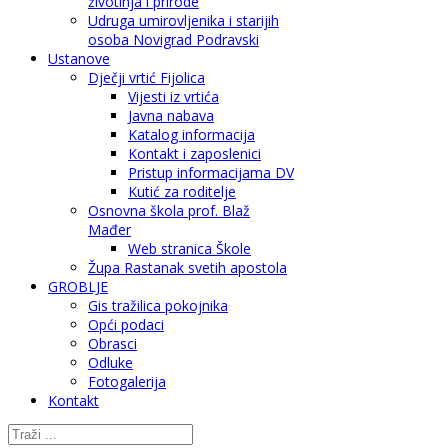
životinja i prirode
Udruga umirovljenika i starijih
osoba Novigrad Podravski
Ustanove
Dječji vrtić Fijolica
Vijesti iz vrtića
Javna nabava
Katalog informacija
Kontakt i zaposlenici
Pristup informacijama DV
Kutić za roditelje
Osnovna škola prof. Blaž
Mađer
Web stranica Škole
Župa Rastanak svetih apostola
GROBLJE
Gis tražilica pokojnika
Opći podaci
Obrasci
Odluke
Fotogalerija
Kontakt