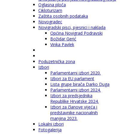
Oglasna ploča
Cikloturizam
Zaštita osobnih podataka
Novogradec
Novigradski pisci, pjesnici i naklada
Općina Novigrad Podravski
Božidar Gerić
Vinka Pavlek
Poduzetnička zona
Izbori
Parlamentarni izbori 2020.
Izbori za EU parlament
Lista grupe birača Darko Duga
Parlamentarni izbori 2024.
Izbori za predsjednika
Republike Hrvatske 2024.
Izbori za članove vijeća i
predstavnike nacionalnih
manjina 2023.
Lokalni izbori
Fotogalerija