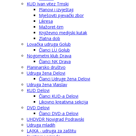
KUD Ivan vitez Trnski
Planovi i izvještaji
Mješoviti pjevački zbor
Likresa
Mažoret-tim
Književno medijski kutak
Zlatna dob
Lovačka udruga Golub
Članci LU Golub
Nogometni klub Drava
Članci NK Drava
Planinarsko društvo
Udruga žena Delovi
Članci Udruge žena Delovi
Udruga žena Vlaislav
KUD Delovi
Članci KUD-a Delovi
Likovno kreativna sekcija
DVD Delovi
Članci DVD-a Delovi
UHDVDR Novigrad Podravski
Udruga mladih
LAJKA - udruga za zaštitu