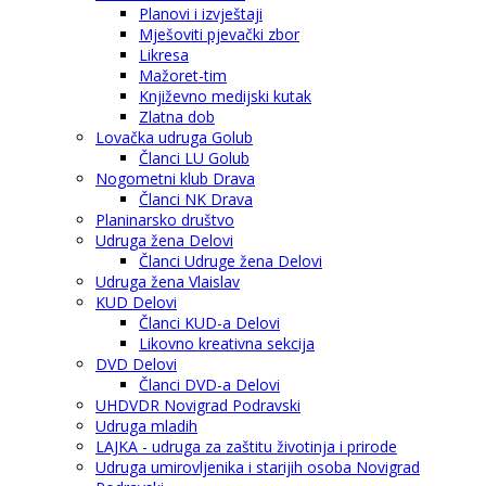
Planovi i izvještaji
Mješoviti pjevački zbor
Likresa
Mažoret-tim
Književno medijski kutak
Zlatna dob
Lovačka udruga Golub
Članci LU Golub
Nogometni klub Drava
Članci NK Drava
Planinarsko društvo
Udruga žena Delovi
Članci Udruge žena Delovi
Udruga žena Vlaislav
KUD Delovi
Članci KUD-a Delovi
Likovno kreativna sekcija
DVD Delovi
Članci DVD-a Delovi
UHDVDR Novigrad Podravski
Udruga mladih
LAJKA - udruga za zaštitu životinja i prirode
Udruga umirovljenika i starijih osoba Novigrad