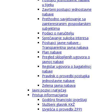
u tijeku
Završeni postupci jednostavne
nabave
Prethodno savjetovanje sa
zainteresiranim gospodarskim
subjektima
Podaci o naručitelju
Sprečavanje sukoba interesa
Postupci javne nabave -
Transparentna javna nabava
Plan nabave
Pregled sklopljenih ugovora o
javnoj nabavi
Registar ugovora o bagatelnoj
nabavi
Pravilnik o provedbi postupka
jednostavne nabave
Zelena javna nabava
Javni pozivi i natječaji
Pristup informacijama
Godišnji financijski izvještaji
Službeni glasnik KKŽ
Izvješća o provedbi ZPPI