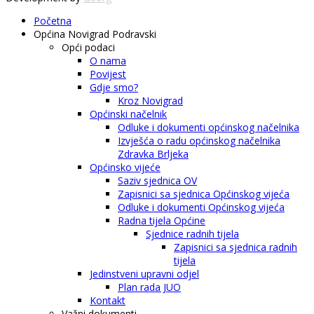
Početna
Općina Novigrad Podravski
Opći podaci
O nama
Povijest
Gdje smo?
Kroz Novigrad
Općinski načelnik
Odluke i dokumenti općinskog načelnika
Izvješća o radu općinskog načelnika
Zdravka Brljeka
Općinsko vijeće
Saziv sjednica OV
Zapisnici sa sjednica Općinskog vijeća
Odluke i dokumenti Općinskog vijeća
Radna tijela Općine
Sjednice radnih tijela
Zapisnici sa sjednica radnih
tijela
Jedinstveni upravni odjel
Plan rada JUO
Kontakt
Važni dokumenti