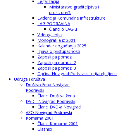
Legalizacija
Ministarstvo graditeljstva i
prost. uređ.
Evidencija Komunalne infrastrukture
LAG PODRAVINA
Članci o LAG-u
Videogalerija
Monografija iz 2001.
Kalendar događanja 2025.
Izjava o pristupačnosti
Zaposli pa pomozi
Zaposli pa pomozi 2
Zaposli pa pomozi 3
Općina Novigrad Podravski- prijatelj djece
Udruge i društva
Društvo žena Novigrad
Podravski
Članci Društva žena
DVD - Novigrad Podravski
Članci DVD-a Novigrad
VZO Novigrad Podravski
Komarna 2001
Članci Komarne 2001
Glasnici