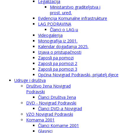
Legalizacija
Ministarstvo graditeljstva i
prost. uređ.
Evidencija Komunalne infrastrukture
LAG PODRAVINA
Članci o LAG-u
Videogalerija
Monografija iz 2001.
Kalendar događanja 2025.
Izjava o pristupačnosti
Zaposli pa pomozi
Zaposli pa pomozi 2
Zaposli pa pomozi 3
Općina Novigrad Podravski- prijatelj djece
Udruge i društva
Društvo žena Novigrad
Podravski
Članci Društva žena
DVD - Novigrad Podravski
Članci DVD-a Novigrad
VZO Novigrad Podravski
Komarna 2001
Članci Komarne 2001
Glasnici