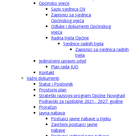
Općinsko vijeće
Saziv sjednica OV
Zapisnici sa sjednica
Općinskog vijeća
Odluke i dokumenti Općinskog
vijeća
Radna tijela Općine
Sjednice radnih tijela
Zapisnici sa sjednica radnih
tijela
Jedinstveni upravni odjel
Plan rada JUO
Kontakt
Važni dokumenti
Statut i Poslovnik
Prostorni plan
Strateški razvojni program Općine Novigrad
Podravski za razdoblje 2021.- 2027. godine
Proračun
Javna nabava
Postupci javne nabave u tijeku
Završeni postupci javne
nabave
Postupci jednostavne nabave