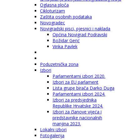
Oglasna ploča
Cikloturizam
Zaštita osobnih podataka
Novogradec
Novigradski pisci, pjesnici i naklada
Općina Novigrad Podravski
Božidar Gerić
Vinka Pavlek
Poduzetnička zona
Izbori
Parlamentarni izbori 2020.
Izbori za EU parlament
Lista grupe birača Darko Duga
Parlamentarni izbori 2024.
Izbori za predsjednika
Republike Hrvatske 2024.
Izbori za članove vijeća i
predstavnike nacionalnih
manjina 2023.
Lokalni izbori
Fotogalerija