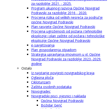
za razdoblje 2021. - 2025.
Program ukupnog razvoja Općine Novigrad
Podravski za razdoblje 2016 - 2020.
Procjena rizika od velikih nesreća za područje
općine Novigrad Podravski
Plan rasvjete Općine Novigrad Podravski
Procjena ugroženosti od požara i tehnološke
eksplozije i plan zaštite od požara i tehnološke
eksplozije Općine Novigrad Podravski
e-savjetovanja
Plan gospodarenja otpadom
Strategija upravljanja imovinom u vl. Općine
Novigrad Podravski za razdoblje 2023.-2029.
godine
Ostalo
Iz najstarije povijesti novigradskog kraja
Oglasna ploča
Cikloturizam
Zaštita osobnih podataka
Novogradec
Novigradski pisci, pjesnici i naklada
Općina Novigrad Podravski
Božidar Gerić