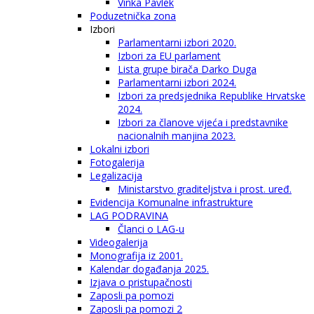
Vinka Pavlek
Poduzetnička zona
Izbori
Parlamentarni izbori 2020.
Izbori za EU parlament
Lista grupe birača Darko Duga
Parlamentarni izbori 2024.
Izbori za predsjednika Republike Hrvatske
2024.
Izbori za članove vijeća i predstavnike
nacionalnih manjina 2023.
Lokalni izbori
Fotogalerija
Legalizacija
Ministarstvo graditeljstva i prost. uređ.
Evidencija Komunalne infrastrukture
LAG PODRAVINA
Članci o LAG-u
Videogalerija
Monografija iz 2001.
Kalendar događanja 2025.
Izjava o pristupačnosti
Zaposli pa pomozi
Zaposli pa pomozi 2