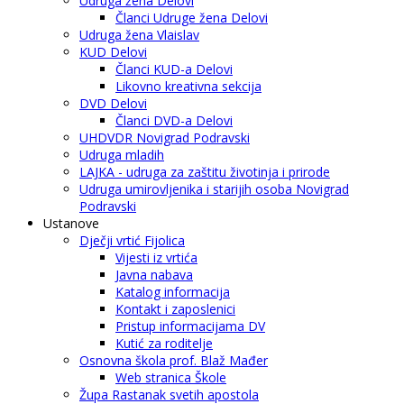
Udruga žena Delovi
Članci Udruge žena Delovi
Udruga žena Vlaislav
KUD Delovi
Članci KUD-a Delovi
Likovno kreativna sekcija
DVD Delovi
Članci DVD-a Delovi
UHDVDR Novigrad Podravski
Udruga mladih
LAJKA - udruga za zaštitu životinja i prirode
Udruga umirovljenika i starijih osoba Novigrad
Podravski
Ustanove
Dječji vrtić Fijolica
Vijesti iz vrtića
Javna nabava
Katalog informacija
Kontakt i zaposlenici
Pristup informacijama DV
Kutić za roditelje
Osnovna škola prof. Blaž Mađer
Web stranica Škole
Župa Rastanak svetih apostola