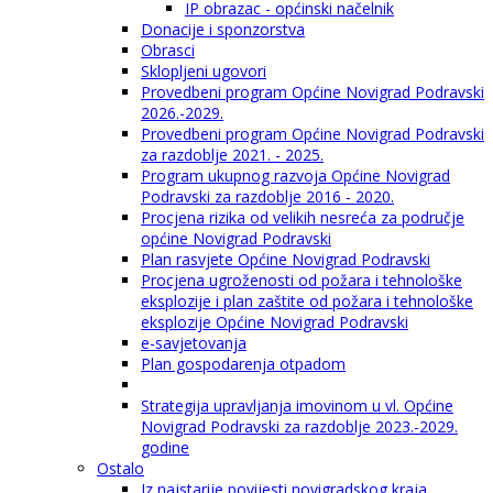
IP obrazac - općinski načelnik
Donacije i sponzorstva
Obrasci
Sklopljeni ugovori
Provedbeni program Općine Novigrad Podravski
2026.-2029.
Provedbeni program Općine Novigrad Podravski
za razdoblje 2021. - 2025.
Program ukupnog razvoja Općine Novigrad
Podravski za razdoblje 2016 - 2020.
Procjena rizika od velikih nesreća za područje
općine Novigrad Podravski
Plan rasvjete Općine Novigrad Podravski
Procjena ugroženosti od požara i tehnološke
eksplozije i plan zaštite od požara i tehnološke
eksplozije Općine Novigrad Podravski
e-savjetovanja
Plan gospodarenja otpadom
Strategija upravljanja imovinom u vl. Općine
Novigrad Podravski za razdoblje 2023.-2029.
godine
Ostalo
Iz najstarije povijesti novigradskog kraja