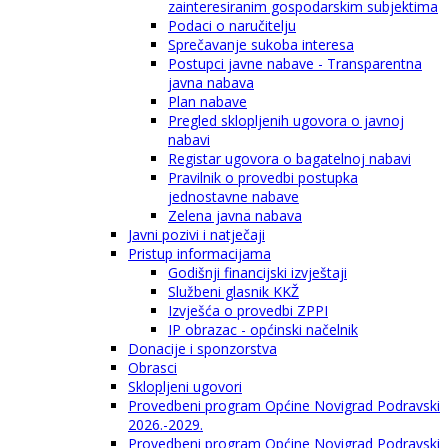
zainteresiranim gospodarskim subjektima
Podaci o naručitelju
Sprečavanje sukoba interesa
Postupci javne nabave - Transparentna
javna nabava
Plan nabave
Pregled sklopljenih ugovora o javnoj
nabavi
Registar ugovora o bagatelnoj nabavi
Pravilnik o provedbi postupka
jednostavne nabave
Zelena javna nabava
Javni pozivi i natječaji
Pristup informacijama
Godišnji financijski izvještaji
Službeni glasnik KKŽ
Izvješća o provedbi ZPPI
IP obrazac - općinski načelnik
Donacije i sponzorstva
Obrasci
Sklopljeni ugovori
Provedbeni program Općine Novigrad Podravski
2026.-2029.
Provedbeni program Općine Novigrad Podravski