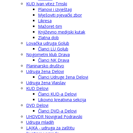
KUD Ivan vitez Trnski
Planovi i izvještaji
Mješoviti pjevački zbor
Likresa
Mažoret-tim
Književno medijski kutak
Zlatna dob
Lovačka udruga Golub
Članci LU Golub
Nogometni klub Drava
Članci NK Drava
Planinarsko društvo
Udruga žena Delovi
Članci Udruge žena Delovi
Udruga žena Vlaislav
KUD Delovi
Članci KUD-a Delovi
Likovno kreativna sekcija
DVD Delovi
Članci DVD-a Delovi
UHDVDR Novigrad Podravski
Udruga mladih
LAJKA - udruga za zaštitu