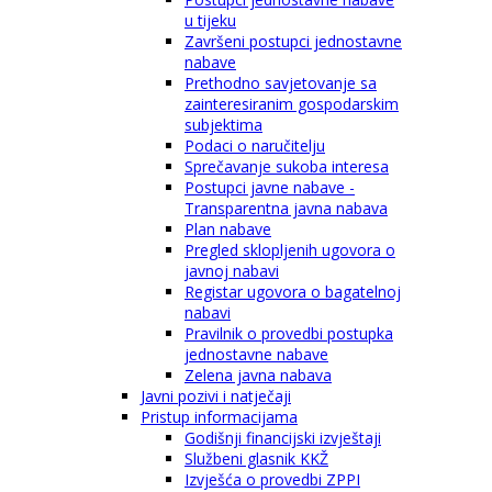
u tijeku
Završeni postupci jednostavne
nabave
Prethodno savjetovanje sa
zainteresiranim gospodarskim
subjektima
Podaci o naručitelju
Sprečavanje sukoba interesa
Postupci javne nabave -
Transparentna javna nabava
Plan nabave
Pregled sklopljenih ugovora o
javnoj nabavi
Registar ugovora o bagatelnoj
nabavi
Pravilnik o provedbi postupka
jednostavne nabave
Zelena javna nabava
Javni pozivi i natječaji
Pristup informacijama
Godišnji financijski izvještaji
Službeni glasnik KKŽ
Izvješća o provedbi ZPPI