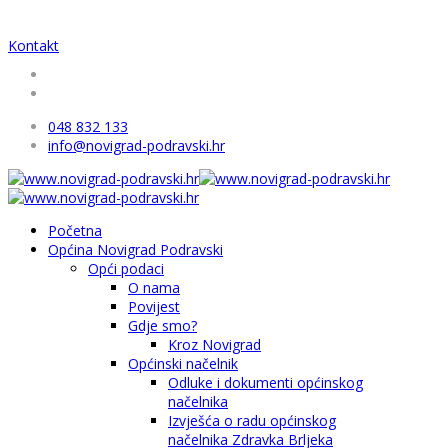
Kontakt
048 832 133
info@novigrad-podravski.hr
Početna
Općina Novigrad Podravski
Opći podaci
O nama
Povijest
Gdje smo?
Kroz Novigrad
Općinski načelnik
Odluke i dokumenti općinskog
načelnika
Izvješća o radu općinskog
načelnika Zdravka Brljeka