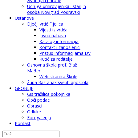
životinja i prirode
Udruga umirovljenika i starijih
osoba Novigrad Podravski
Ustanove
Dječji vrtić Fijolica
Vijesti iz vrtića
Javna nabava
Katalog informacija
Kontakt i zaposlenici
Pristup informacijama DV
Kutić za roditelje
Osnovna škola prof. Blaž
Mađer
Web stranica Škole
Župa Rastanak svetih apostola
GROBLJE
Gis tražilica pokojnika
Opći podaci
Obrasci
Odluke
Fotogalerija
Kontakt