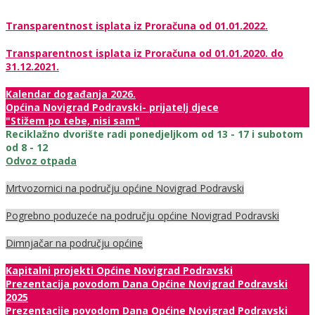
Transparentnost isplata iz Proračuna od 01.01.2022.
Transparentnost isplata iz Proračuna od 01.01.2020. do
31.12.2021.
Kalendar događanja 2026.
Općina Novigrad Podravski- prijatelj djece
"Stižem po tebe, nisi sam"
Reciklažno dvorište radi ponedjeljkom od 13 - 17 i subotom
od 8 - 12
Odvoz otpada
Mrtvozornici na području općine Novigrad Podravski
Pogrebno poduzeće na području općine Novigrad Podravski
Dimnjačar na području općine
Kapitalni projekti Općine Novigrad Podravski
Prezentacija povodom Dana Općine Novigrad Podravski
2025
Prezentacije povodom Dana Općine Novigrad Podravski