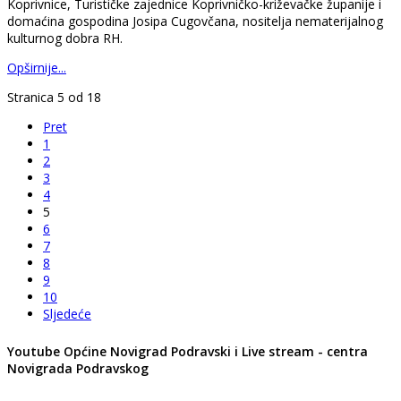
Koprivnice, Turističke zajednice Koprivničko-križevačke županije i
domaćina gospodina Josipa Cugovčana, nositelja nematerijalnog
kulturnog dobra RH.
Opširnije...
Stranica 5 od 18
Pret
1
2
3
4
5
6
7
8
9
10
Sljedeće
Youtube Općine Novigrad Podravski i Live stream - centra
Novigrada Podravskog