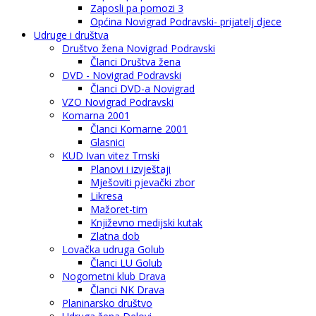
Zaposli pa pomozi 3
Općina Novigrad Podravski- prijatelj djece
Udruge i društva
Društvo žena Novigrad Podravski
Članci Društva žena
DVD - Novigrad Podravski
Članci DVD-a Novigrad
VZO Novigrad Podravski
Komarna 2001
Članci Komarne 2001
Glasnici
KUD Ivan vitez Trnski
Planovi i izvještaji
Mješoviti pjevački zbor
Likresa
Mažoret-tim
Književno medijski kutak
Zlatna dob
Lovačka udruga Golub
Članci LU Golub
Nogometni klub Drava
Članci NK Drava
Planinarsko društvo