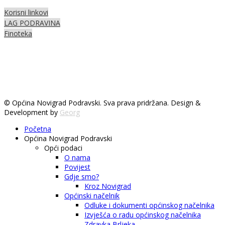
Korisni linkovi
LAG PODRAVINA
Finoteka
© Općina Novigrad Podravski. Sva prava pridržana. Design &
Development by
Georg
Početna
Općina Novigrad Podravski
Opći podaci
O nama
Povijest
Gdje smo?
Kroz Novigrad
Općinski načelnik
Odluke i dokumenti općinskog načelnika
Izvješća o radu općinskog načelnika
Zdravka Brljeka