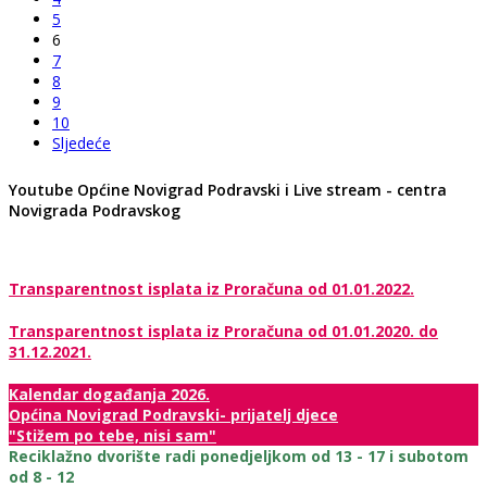
5
6
7
8
9
10
Sljedeće
Youtube Općine Novigrad Podravski i Live stream - centra
Novigrada Podravskog
Transparentnost isplata iz Proračuna od 01.01.2022.
Transparentnost isplata iz Proračuna od 01.01.2020. do
31.12.2021.
Kalendar događanja 2026.
Općina Novigrad Podravski- prijatelj djece
"Stižem po tebe, nisi sam"
Reciklažno dvorište radi ponedjeljkom od 13 - 17 i subotom
od 8 - 12