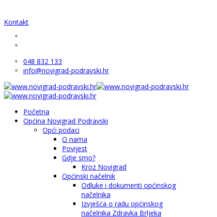
Kontakt
048 832 133
info@novigrad-podravski.hr
Početna
Općina Novigrad Podravski
Opći podaci
O nama
Povijest
Gdje smo?
Kroz Novigrad
Općinski načelnik
Odluke i dokumenti općinskog
načelnika
Izvješća o radu općinskog
načelnika Zdravka Brljeka