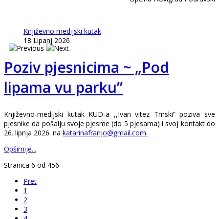
Književno medijski kutak
18 Lipanj 2026
Poziv pjesnicima ~ „Pod
lipama vu parku”
Književno-medijski kutak KUD-a ,,Ivan vitez Trnski” poziva sve
pjesnike da pošalju svoje pjesme (do 5 pjesama) i svoj kontakt do
26. lipnja 2026. na
katarinafranjo@gmail.com
.
Opširnije...
Stranica 6 od 456
Pret
1
2
3
4