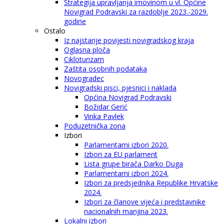
Strategija upravljanja imovinom u vl. Općine
Novigrad Podravski za razdoblje 2023.-2029.
godine
Ostalo
Iz najstarije povijesti novigradskog kraja
Oglasna ploča
Cikloturizam
Zaštita osobnih podataka
Novogradec
Novigradski pisci, pjesnici i naklada
Općina Novigrad Podravski
Božidar Gerić
Vinka Pavlek
Poduzetnička zona
Izbori
Parlamentarni izbori 2020.
Izbori za EU parlament
Lista grupe birača Darko Duga
Parlamentarni izbori 2024.
Izbori za predsjednika Republike Hrvatske
2024.
Izbori za članove vijeća i predstavnike
nacionalnih manjina 2023.
Lokalni izbori