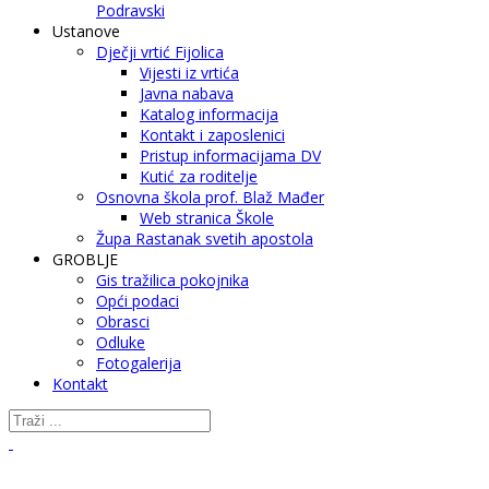
Podravski
Ustanove
Dječji vrtić Fijolica
Vijesti iz vrtića
Javna nabava
Katalog informacija
Kontakt i zaposlenici
Pristup informacijama DV
Kutić za roditelje
Osnovna škola prof. Blaž Mađer
Web stranica Škole
Župa Rastanak svetih apostola
GROBLJE
Gis tražilica pokojnika
Opći podaci
Obrasci
Odluke
Fotogalerija
Kontakt