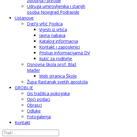
životinja i prirode
Udruga umirovljenika i starijih
osoba Novigrad Podravski
Ustanove
Dječji vrtić Fijolica
Vijesti iz vrtića
Javna nabava
Katalog informacija
Kontakt i zaposlenici
Pristup informacijama DV
Kutić za roditelje
Osnovna škola prof. Blaž
Mađer
Web stranica Škole
Župa Rastanak svetih apostola
GROBLJE
Gis tražilica pokojnika
Opći podaci
Obrasci
Odluke
Fotogalerija
Kontakt