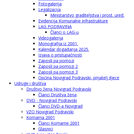
Fotogalerija
Legalizacija
Ministarstvo graditeljstva i prost. uređ.
Evidencija Komunalne infrastrukture
LAG PODRAVINA
Članci o LAG-u
Videogalerija
Monografija iz 2001.
Kalendar događanja 2025.
Izjava o pristupačnosti
Zaposli pa pomozi
Zaposli pa pomozi 2
Zaposli pa pomozi 3
Općina Novigrad Podravski- prijatelj djece
Udruge i društva
Društvo žena Novigrad Podravski
Članci Društva žena
DVD - Novigrad Podravski
Članci DVD-a Novigrad
VZO Novigrad Podravski
Komarna 2001
Članci Komarne 2001
Glasnici