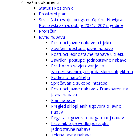
Važni dokumenti
Statut i Poslovnik
Prostorni plan
Strateški razvojni program Općine Novigrad
Podravski za razdoblje 2021.- 2027. godine
Proračun
Javna nabava
Postupci javne nabave u tijeku
Završeni postupci javne nabave
Postupci jednostavne nabave u tijeku
Završeni postupci jednostavne nabave
Prethodno savjetovanje sa
zainteresiranim gospodarskim subjektima
Podaci o naručitelju
Sprečavanje sukoba interesa
Postupci javne nabave - Transparentna
javna nabava
Plan nabave
Pregled sklopljenih ugovora o javnoj
nabavi
Registar ugovora o bagatelnoj nabavi
Pravilnik o provedbi postupka
jednostavne nabave
Zelena javna nabava