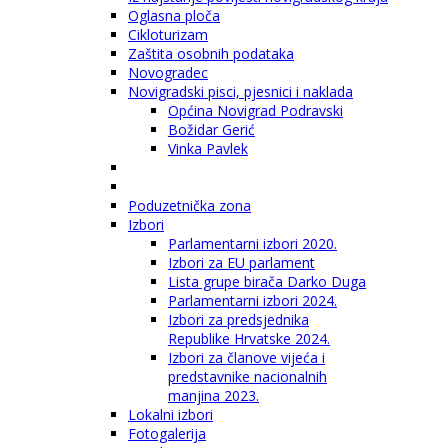
Oglasna ploča
Cikloturizam
Zaštita osobnih podataka
Novogradec
Novigradski pisci, pjesnici i naklada
Općina Novigrad Podravski
Božidar Gerić
Vinka Pavlek
Poduzetnička zona
Izbori
Parlamentarni izbori 2020.
Izbori za EU parlament
Lista grupe birača Darko Duga
Parlamentarni izbori 2024.
Izbori za predsjednika
Republike Hrvatske 2024.
Izbori za članove vijeća i
predstavnike nacionalnih
manjina 2023.
Lokalni izbori
Fotogalerija