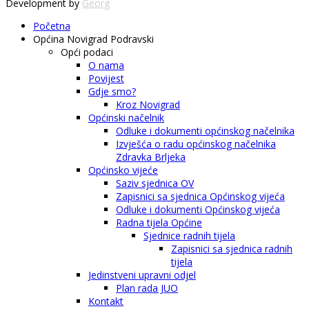
Development by
Georg
Početna
Općina Novigrad Podravski
Opći podaci
O nama
Povijest
Gdje smo?
Kroz Novigrad
Općinski načelnik
Odluke i dokumenti općinskog načelnika
Izvješća o radu općinskog načelnika
Zdravka Brljeka
Općinsko vijeće
Saziv sjednica OV
Zapisnici sa sjednica Općinskog vijeća
Odluke i dokumenti Općinskog vijeća
Radna tijela Općine
Sjednice radnih tijela
Zapisnici sa sjednica radnih
tijela
Jedinstveni upravni odjel
Plan rada JUO
Kontakt