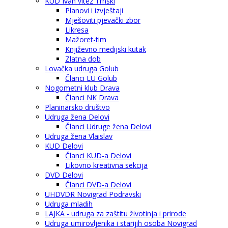
KUD Ivan vitez Trnski
Planovi i izvještaji
Mješoviti pjevački zbor
Likresa
Mažoret-tim
Književno medijski kutak
Zlatna dob
Lovačka udruga Golub
Članci LU Golub
Nogometni klub Drava
Članci NK Drava
Planinarsko društvo
Udruga žena Delovi
Članci Udruge žena Delovi
Udruga žena Vlaislav
KUD Delovi
Članci KUD-a Delovi
Likovno kreativna sekcija
DVD Delovi
Članci DVD-a Delovi
UHDVDR Novigrad Podravski
Udruga mladih
LAJKA - udruga za zaštitu životinja i prirode
Udruga umirovljenika i starijih osoba Novigrad