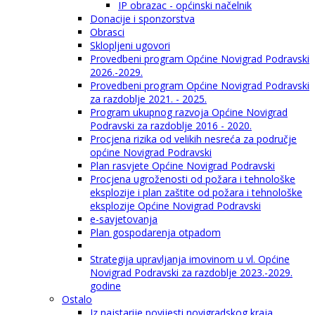
IP obrazac - općinski načelnik
Donacije i sponzorstva
Obrasci
Sklopljeni ugovori
Provedbeni program Općine Novigrad Podravski
2026.-2029.
Provedbeni program Općine Novigrad Podravski
za razdoblje 2021. - 2025.
Program ukupnog razvoja Općine Novigrad
Podravski za razdoblje 2016 - 2020.
Procjena rizika od velikih nesreća za područje
općine Novigrad Podravski
Plan rasvjete Općine Novigrad Podravski
Procjena ugroženosti od požara i tehnološke
eksplozije i plan zaštite od požara i tehnološke
eksplozije Općine Novigrad Podravski
e-savjetovanja
Plan gospodarenja otpadom
Strategija upravljanja imovinom u vl. Općine
Novigrad Podravski za razdoblje 2023.-2029.
godine
Ostalo
Iz najstarije povijesti novigradskog kraja