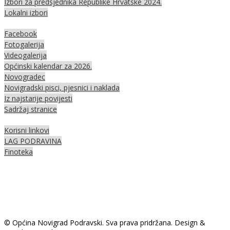
Izbori za predsjednika Republike Hrvatske 2024.
Lokalni izbori
Facebook
Fotogalerija
Videogalerija
Općinski kalendar za 2026.
Novogradec
Novigradski pisci, pjesnici i naklada
Iz najstarije povijesti
Sadržaj stranice
Korisni linkovi
LAG PODRAVINA
Finoteka
© Općina Novigrad Podravski. Sva prava pridržana. Design &