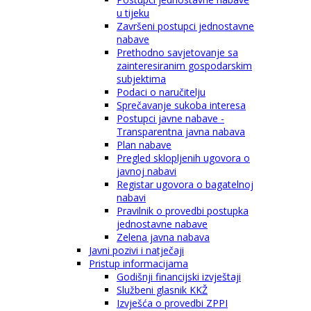
u tijeku
Završeni postupci jednostavne
nabave
Prethodno savjetovanje sa
zainteresiranim gospodarskim
subjektima
Podaci o naručitelju
Sprečavanje sukoba interesa
Postupci javne nabave -
Transparentna javna nabava
Plan nabave
Pregled sklopljenih ugovora o
javnoj nabavi
Registar ugovora o bagatelnoj
nabavi
Pravilnik o provedbi postupka
jednostavne nabave
Zelena javna nabava
Javni pozivi i natječaji
Pristup informacijama
Godišnji financijski izvještaji
Službeni glasnik KKŽ
Izvješća o provedbi ZPPI