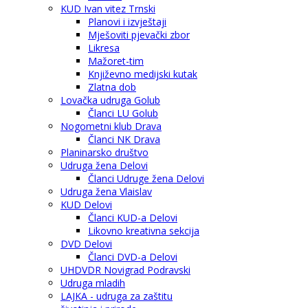
KUD Ivan vitez Trnski
Planovi i izvještaji
Mješoviti pjevački zbor
Likresa
Mažoret-tim
Književno medijski kutak
Zlatna dob
Lovačka udruga Golub
Članci LU Golub
Nogometni klub Drava
Članci NK Drava
Planinarsko društvo
Udruga žena Delovi
Članci Udruge žena Delovi
Udruga žena Vlaislav
KUD Delovi
Članci KUD-a Delovi
Likovno kreativna sekcija
DVD Delovi
Članci DVD-a Delovi
UHDVDR Novigrad Podravski
Udruga mladih
LAJKA - udruga za zaštitu