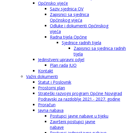
Općinsko vijeće
Saziv sjednica OV
Zapisnici sa sjednica
Općinskog vijeća
Odluke i dokumenti Općinskog
vijeća
Radna tijela Općine
Sjednice radnih tijela
Zapisnici sa sjednica radnih
tijela
Jedinstveni upravni odjel
Plan rada JUO
Kontakt
Važni dokumenti
Statut i Poslovnik
Prostorni plan
Strateški razvojni program Općine Novigrad
Podravski za razdoblje 2021.- 2027. godine
Proračun
Javna nabava
Postupci javne nabave u tijeku
Završeni postupci javne
nabave
Postupci jednostavne nabave