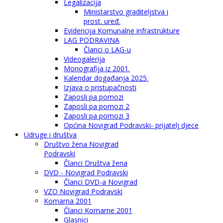
Legalizacija
Ministarstvo graditeljstva i
prost. uređ.
Evidencija Komunalne infrastrukture
LAG PODRAVINA
Članci o LAG-u
Videogalerija
Monografija iz 2001.
Kalendar događanja 2025.
Izjava o pristupačnosti
Zaposli pa pomozi
Zaposli pa pomozi 2
Zaposli pa pomozi 3
Općina Novigrad Podravski- prijatelj djece
Udruge i društva
Društvo žena Novigrad
Podravski
Članci Društva žena
DVD - Novigrad Podravski
Članci DVD-a Novigrad
VZO Novigrad Podravski
Komarna 2001
Članci Komarne 2001
Glasnici