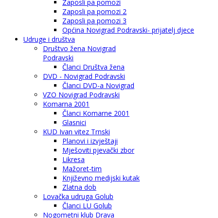
Zaposli pa pomozi
Zaposli pa pomozi 2
Zaposli pa pomozi 3
Općina Novigrad Podravski- prijatelj djece
Udruge i društva
Društvo žena Novigrad
Podravski
Članci Društva žena
DVD - Novigrad Podravski
Članci DVD-a Novigrad
VZO Novigrad Podravski
Komarna 2001
Članci Komarne 2001
Glasnici
KUD Ivan vitez Trnski
Planovi i izvještaji
Mješoviti pjevački zbor
Likresa
Mažoret-tim
Književno medijski kutak
Zlatna dob
Lovačka udruga Golub
Članci LU Golub
Nogometni klub Drava