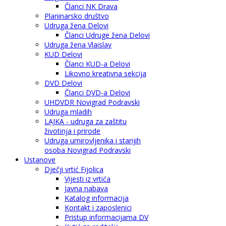
Članci NK Drava
Planinarsko društvo
Udruga žena Delovi
Članci Udruge žena Delovi
Udruga žena Vlaislav
KUD Delovi
Članci KUD-a Delovi
Likovno kreativna sekcija
DVD Delovi
Članci DVD-a Delovi
UHDVDR Novigrad Podravski
Udruga mladih
LAJKA - udruga za zaštitu
životinja i prirode
Udruga umirovljenika i starijih
osoba Novigrad Podravski
Ustanove
Dječji vrtić Fijolica
Vijesti iz vrtića
Javna nabava
Katalog informacija
Kontakt i zaposlenici
Pristup informacijama DV