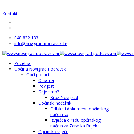
Kontakt
048 832 133
info@novigrad-podravski.hr
Početna
Općina Novigrad Podravski
Opći podaci
O nama
Povijest
Gdje smo?
Kroz Novigrad
Općinski načelnik
Odluke i dokumenti općinskog
načelnika
Izvješća o radu općinskog
načelnika Zdravka Brljeka
Općinsko vijeće