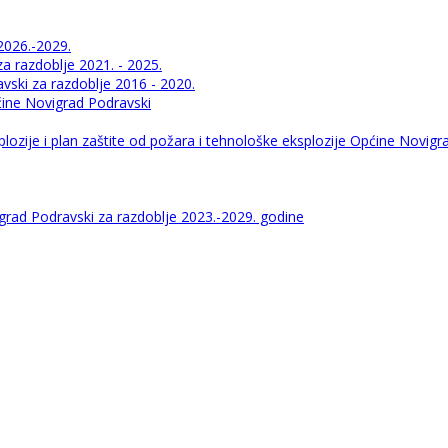
2026.-2029.
 razdoblje 2021. - 2025.
ski za razdoblje 2016 - 2020.
pćine Novigrad Podravski
lozije i plan zaštite od požara i tehnološke eksplozije Općine Novigr
igrad Podravski za razdoblje 2023.-2029. godine