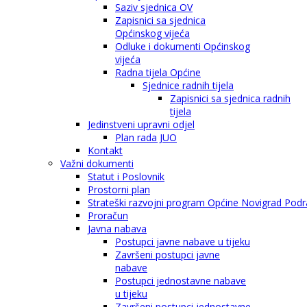
Saziv sjednica OV
Zapisnici sa sjednica
Općinskog vijeća
Odluke i dokumenti Općinskog
vijeća
Radna tijela Općine
Sjednice radnih tijela
Zapisnici sa sjednica radnih
tijela
Jedinstveni upravni odjel
Plan rada JUO
Kontakt
Važni dokumenti
Statut i Poslovnik
Prostorni plan
Strateški razvojni program Općine Novigrad Podra
Proračun
Javna nabava
Postupci javne nabave u tijeku
Završeni postupci javne
nabave
Postupci jednostavne nabave
u tijeku
Završeni postupci jednostavne