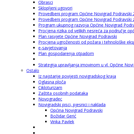
Obrasci
Sklopljeni ugovori
Provedbeni program Općine Novigrad Podravski 
Provedbeni program Općine Novigrad Podravski za
Program ukupnog razvoja Općine Novigrad Podrav
Procjena rizika od velikih nesreća za područje o
Plan rasvjete Općine Novigrad Podravski
Procjena ugroženosti od požara i tehnološke eksp
e-savjetovanja
Plan gospodarenja otpadom
Strategija upravljanja imovinom u vl. Općine Nov
Ostalo
Iz najstarije povijesti novigradskog kraja
Oglasna ploča
Cikloturizam
Zaštita osobnih podataka
Novogradec
Novigradski pisci, pjesnici i naklada
Općina Novigrad Podravski
Božidar Gerić
Vinka Pavlek