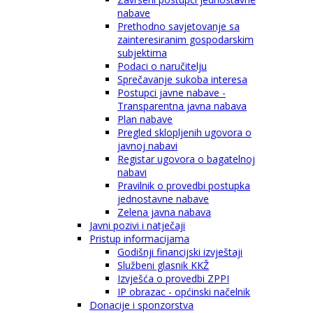
nabave
Prethodno savjetovanje sa
zainteresiranim gospodarskim
subjektima
Podaci o naručitelju
Sprečavanje sukoba interesa
Postupci javne nabave -
Transparentna javna nabava
Plan nabave
Pregled sklopljenih ugovora o
javnoj nabavi
Registar ugovora o bagatelnoj
nabavi
Pravilnik o provedbi postupka
jednostavne nabave
Zelena javna nabava
Javni pozivi i natječaji
Pristup informacijama
Godišnji financijski izvještaji
Službeni glasnik KKŽ
Izvješća o provedbi ZPPI
IP obrazac - općinski načelnik
Donacije i sponzorstva