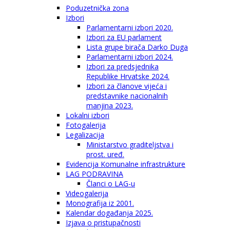
Poduzetnička zona
Izbori
Parlamentarni izbori 2020.
Izbori za EU parlament
Lista grupe birača Darko Duga
Parlamentarni izbori 2024.
Izbori za predsjednika
Republike Hrvatske 2024.
Izbori za članove vijeća i
predstavnike nacionalnih
manjina 2023.
Lokalni izbori
Fotogalerija
Legalizacija
Ministarstvo graditeljstva i
prost. uređ.
Evidencija Komunalne infrastrukture
LAG PODRAVINA
Članci o LAG-u
Videogalerija
Monografija iz 2001.
Kalendar događanja 2025.
Izjava o pristupačnosti