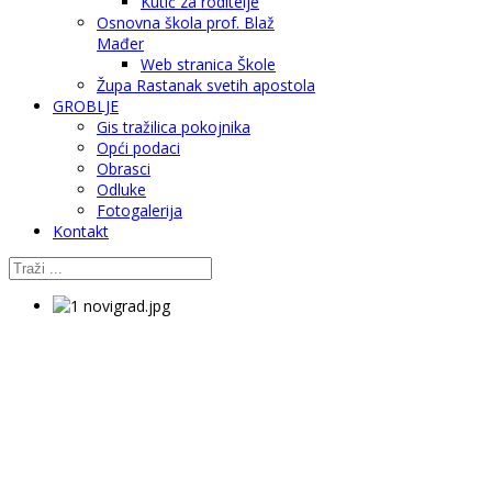
Kutić za roditelje
Osnovna škola prof. Blaž
Mađer
Web stranica Škole
Župa Rastanak svetih apostola
GROBLJE
Gis tražilica pokojnika
Opći podaci
Obrasci
Odluke
Fotogalerija
Kontakt